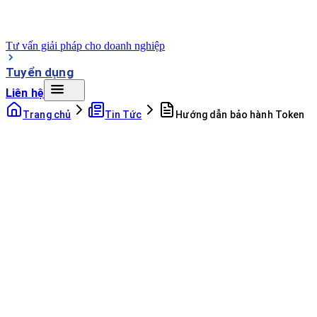
Tư vấn giải pháp cho doanh nghiệp
Tuyển dụng
Liên hệ
Trang chủ
Tin Tức
Hướng dẫn bảo hành Token
07:13 - 17/04/2020
109
lượt xem
Cỡ chữ
17