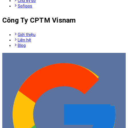
Chữ ký số
Sofipos
Công Ty CPTM Visnam
Giới thiệu
Liên hệ
Blog