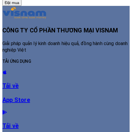
Đặt mua
CÔNG TY CỔ PHẦN THƯƠNG MẠI VISNAM
Giải pháp quản lý kinh doanh hiệu quả, đồng hành cùng doanh
nghiệp Việt
TẢI ỨNG DỤNG
Tải về
App Store
Tải về