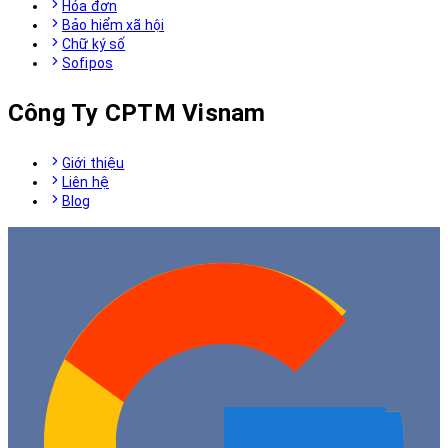
Hóa đơn
Bảo hiểm xã hội
Chữ ký số
Sofipos
Công Ty CPTM Visnam
Giới thiệu
Liên hệ
Blog