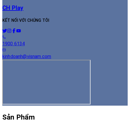
CH Play
KẾT NỐI VỚI CHÚNG TÔI
1900 6134
kinhdoanh@visnam.com
Sản Phẩm