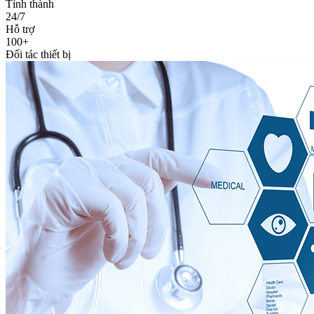
Tỉnh thành
24/7
Hỗ trợ
100+
Đối tác thiết bị