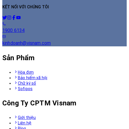
KẾT NỐI VỚI CHÚNG TÔI
1900 6134
kinhdoanh@visnam.com
Sản Phẩm
Hóa đơn
Bảo hiểm xã hội
Chữ ký số
Sofipos
Công Ty CPTM Visnam
Giới thiệu
Liên hệ
Blog