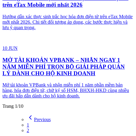
28 JUL
Nghị định 70/2025/NĐ-CP: Hộ kinh doanh bắt buộc
xuất hóa đơn điện tử từ máy tính tiền từ 01/06/2025
Từ ngày 01/06/2025, nhiều hộ kinh doanh có doanh thu từ 1 tỷ
đồng/năm trở lên bắt buộc sử dụng hóa đơn điện tử khởi tạo từ máy
tính tiền theo Nghị định 70/2025/NĐ-CP. Cùng tìm hiểu đối tượng
áp dụng, quy định mới và giải pháp triển khai đúng chuẩn với Vin-
Hoadon và SOFIPOS của VISNAM.