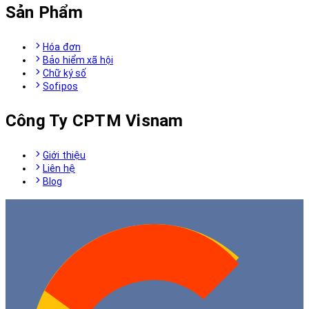
01 JUL
Chữ Ký Số Là Gì? Doanh Nghiệp Nào Bắt Buộc
Phải Sử Dụng Theo Quy Định?
Chữ ký số là công cụ không thể thiếu trong các giao dịch điện tử
của doanh nghiệp. Tìm hiểu chữ ký số là gì, đối tượng bắt buộc phải
sử dụng, các ứng dụng thực tế và lợi ích trong hoạt động kinh
doanh theo quy định hiện hành.