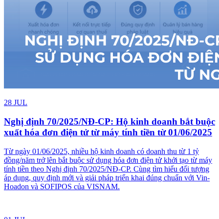
khắc phục triệt để
Chấm công sai lệch ảnh hưởng trực tiếp đến bảng lương và hiệu quả
quản lý nhân sự. Tìm hiểu 5 nguyên nhân phổ biến và giải pháp
khắc phục hiệu quả cho doanh nghiệp.