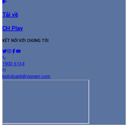
Tải về
CH Play
KẾT NỐI VỚI CHÚNG TÔI
1900 6134
kinhdoanh@visnam.com