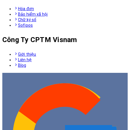
Hóa đơn
Bảo hiểm xã hội
Chữ ký số
Sofipos
Công Ty CPTM Visnam
Giới thiệu
Liên hệ
Blog