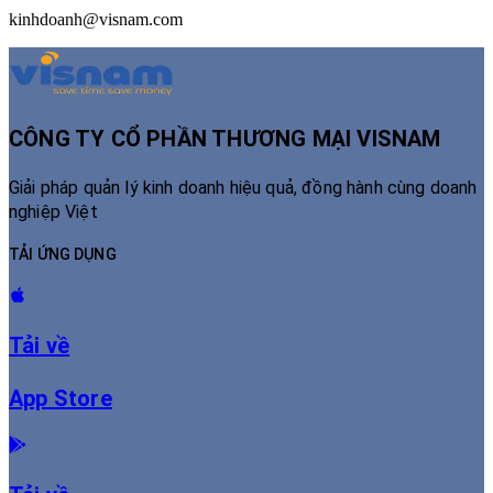
kinhdoanh@visnam.com
CÔNG TY CỔ PHẦN THƯƠNG MẠI VISNAM
Giải pháp quản lý kinh doanh hiệu quả, đồng hành cùng doanh
nghiệp Việt
TẢI ỨNG DỤNG
Tải về
App Store