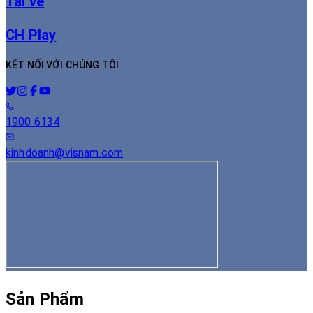
Tải về
CH Play
KẾT NỐI VỚI CHÚNG TÔI
1900 6134
kinhdoanh@visnam.com
Sản Phẩm