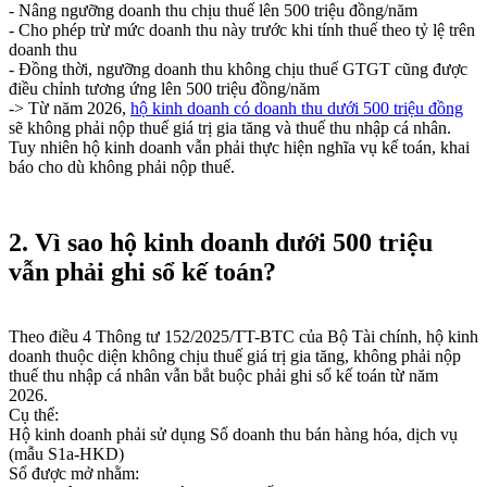
- Nâng ngưỡng doanh thu chịu thuế lên 500 triệu đồng/năm
- Cho phép trừ mức doanh thu này trước khi tính thuế theo tỷ lệ trên
doanh thu
- Đồng thời, ngưỡng doanh thu không chịu thuế GTGT cũng được
điều chỉnh tương ứng lên 500 triệu đồng/năm
-> Từ năm 2026,
hộ kinh doanh có doanh thu dưới 500 triệu đồng
sẽ không phải nộp thuế giá trị gia tăng và thuế thu nhập cá nhân.
Tuy nhiên hộ kinh doanh vẫn phải thực hiện nghĩa vụ kế toán, khai
báo cho dù không phải nộp thuế.
2. Vì sao hộ kinh doanh dưới 500 triệu
vẫn phải ghi sổ kế toán?
Theo điều 4 Thông tư 152/2025/TT-BTC của Bộ Tài chính, hộ kinh
doanh thuộc diện không chịu thuế giá trị gia tăng, không phải nộp
thuế thu nhập cá nhân vẫn bắt buộc phải ghi sổ kế toán từ năm
2026.
Cụ thể:
Hộ kinh doanh phải sử dụng Sổ doanh thu bán hàng hóa, dịch vụ
(mẫu S1a-HKD)
Sổ được mở nhằm: