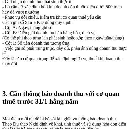
- Ghi nhận doanh thu phát sinh thực tế
- Là căn cứ xác định hộ kinh doanh còn thuộc diện dưới 500 triệu
hay đã vượt ngưỡng
- Phục vụ đối chiếu, kiểm tra khi cơ quan thuế yêu cầu
Cách ghi sổ S1a-HKD đúng quy định:
- Cột A: Ngày, tháng ghi sổ
- Cột B: Diễn giải doanh thu bán hàng hóa, dịch vụ
(Có thể ghi theo từng lần phát sinh hoặc gộp theo ngày/tuần/tháng)
- Cột 1: Số tiền doanh thu tương ứng
- Việc ghi sổ phải trung thực, đầy đủ, phản ánh đúng doanh thu thực
tế.
Đây là căn cứ quan trọng để xác định nghĩa vụ thuế khi doanh thu
thay đổi.
3. Cần thông báo doanh thu với cơ quan
thuế trước 31/1 hằng năm
Một điểm mới rất dễ bị bỏ sót là nghĩa vụ thông báo doanh thu.
Theo Dự thảo Nghị định về khai, tính thuế và sử dụng hóa đơn điện