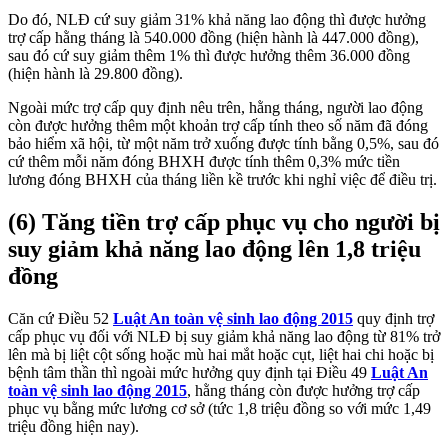
Do đó, NLĐ cứ suy giảm 31% khả năng lao động thì được hưởng
trợ cấp hằng tháng là 540.000 đồng (hiện hành là 447.000 đồng),
sau đó cứ suy giảm thêm 1% thì được hưởng thêm 36.000 đồng
(hiện hành là 29.800 đồng).
Ngoài mức trợ cấp quy định nêu trên, hằng tháng, người lao động
còn được hưởng thêm một khoản trợ cấp tính theo số năm đã đóng
bảo hiểm xã hội, từ một năm trở xuống được tính bằng 0,5%, sau đó
cứ thêm mỗi năm đóng BHXH được tính thêm 0,3% mức tiền
lương đóng BHXH của tháng liền kề trước khi nghỉ việc để điều trị.
(6) Tăng tiền trợ cấp phục vụ cho người bị
suy giảm khả năng lao động lên 1,8 triệu
đồng
Căn cứ Điều 52
Luật An toàn vệ sinh lao động 2015
quy định trợ
cấp phục vụ đối với NLĐ bị suy giảm khả năng lao động từ 81% trở
lên mà bị liệt cột sống hoặc mù hai mắt hoặc cụt, liệt hai chi hoặc bị
bệnh tâm thần thì ngoài mức hưởng quy định tại Điều 49
Luật An
toàn vệ sinh lao động 2015
, hằng tháng còn được hưởng trợ cấp
phục vụ bằng mức lương cơ sở (tức 1,8 triệu đồng so với mức 1,49
triệu đồng hiện nay).