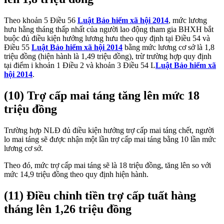
Theo khoản 5 Điều 56
Luật Bảo hiểm xã hội 2014
, mức lương
hưu hằng tháng thấp nhất của người lao động tham gia BHXH bắt
buộc đủ điều kiện hưởng lương hưu theo quy định tại Điều 54 và
Điều 55
Luật Bảo hiểm xã hội 2014
bằng mức lương cơ sở là 1,8
triệu đồng (hiện hành là 1,49 triệu đồng), trừ trường hợp quy định
tại điểm i khoản 1 Điều 2 và khoản 3 Điều 54 L
Luật Bảo hiểm xã
hội 2014
.
(10) Trợ cấp mai táng tăng lên mức 18
triệu đồng
Trường hợp NLĐ đủ điều kiện hưởng trợ cấp mai táng chết, người
lo mai táng sẽ được nhận một lần trợ cấp mai táng bằng 10 lần mức
lương cơ sở.
Theo đó, mức trợ cấp mai táng sẽ là 18 triệu đồng, tăng lên so với
mức 14,9 triệu đồng theo quy định hiện hành.
(11) Điều chỉnh tiền trợ cấp tuất hàng
tháng lên 1,26 triệu đồng