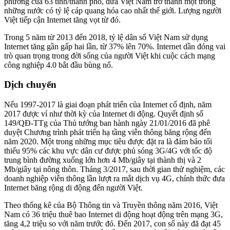
phường của 63 tỉnh/thành phố, đưa Việt Nam trở thành một trong
những nước có tỷ lệ cáp quang hóa cao nhất thế giới. Lượng người
Việt tiếp cận Internet tăng vọt từ đó.
Trong 5 năm từ 2013 đến 2018, tỷ lệ dân số Việt Nam sử dụng
Internet tăng gần gấp hai lần, từ 37% lên 70%. Internet dần đóng vai
trò quan trọng trong đời sống của người Việt khi cuộc cách mạng
công nghiệp 4.0 bắt đầu bùng nổ.
Dịch chuyển
Nếu 1997-2017 là giai đoạn phát triển của Internet cố định, năm
2017 được ví như thời kỳ của Internet di động. Quyết định số
149/QĐ-TTg của Thủ tướng ban hành ngày 21/01/2016 đã phê
duyệt Chương trình phát triển hạ tầng viễn thông băng rộng đến
năm 2020. Một trong những mục tiêu được đặt ra là đảm bảo tối
thiểu 95% các khu vực dân cư được phủ sóng 3G/4G với tốc độ
trung bình đường xuống lớn hơn 4 Mb/giây tại thành thị và 2
Mb/giây tại nông thôn. Tháng 3/2017, sau thời gian thử nghiệm, các
doanh nghiệp viễn thông lần lượt ra mắt dịch vụ 4G, chính thức đưa
Internet băng rộng di động đến người Việt.
Theo thống kê của Bộ Thông tin và Truyền thông năm 2016, Việt
Nam có 36 triệu thuê bao Internet di động hoạt động trên mạng 3G,
tăng 4,2 triệu so với năm trước đó. Đến 2017, con số này đã đạt 45