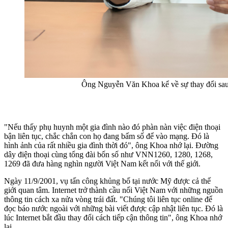
Ông Nguyễn Văn Khoa kể về sự thay đổi sau
"Nếu thấy phụ huynh một gia đình nào đó phàn nàn việc điện thoại
bận liên tục, chắc chắn con họ đang bấm số để vào mạng. Đó là
hình ảnh của rất nhiều gia đình thời đó", ông Khoa nhớ lại. Đường
dây điện thoại cùng tổng đài bốn số như VNN1260, 1280, 1268,
1269 đã đưa hàng nghìn người Việt Nam kết nối với thế giới.
Ngày 11/9/2001, vụ tấn công khủng bố tại nước Mỹ được cả thế
giới quan tâm. Internet trở thành cầu nối Việt Nam với những nguồn
thông tin cách xa nửa vòng trái đất. "Chúng tôi liên tục online để
đọc báo nước ngoài với những bài viết được cập nhật liên tục. Đó là
lúc Internet bắt đầu thay đổi cách tiếp cận thông tin", ông Khoa nhớ
lại.