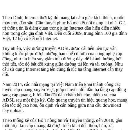
Theo Dinh, Internet thời kỳ đó mang lại cảm giác kích thích, muốn
mày mò, đào sâu. Cậu thuyết phục bố mẹ kết nối mạng tại nhà. Giá
trị thông tin là điểm quan trọng giúp Internet dần hiện diện nhiều
hơn trong các gia đình Việt. Đến cuối 2009, trung bình 100 gia đình
Việt, 12 hộ có kết nối Internet.
Tuy nhiên, việc đường truyền ADSL được cải tiến liên tục vẫn
không khắc phục được những hạn chế cố hữu của công nghệ cáp
đồng, như tín hiệu suy giảm trên đường dây, dễ bị ảnh hưởng bởi
thời tiết, tốc độ bất đối xứng giữa đường tải lên và tải xuống. Nhu
cầu sử dụng Internet tăng lên cũng là lúc hạ tầng Internet cần thay
đổi.
Năm 2014, các nhà mạng tại Việt Nam triển khai thành công các
tuyến cáp quang xuyên Việt, giúp chuyển đổi dần hạ tầng cáp đồng
sang cáp quang, bước đầu đặt dấu chấm hết cho nhiệm vụ của
ADSL sau một thập kỷ. Cáp quang truyền tín hiệu quang học, mang
đến tốc độ cao hơn, ổn định và cân bằng giữa nhu cầu download
hay upload.
Theo thống kê của Bộ Thông tin và Truyền thông, đến 2018, gần
một triệu km cáp quang đã được triển khai đến thôn, bản, xã,