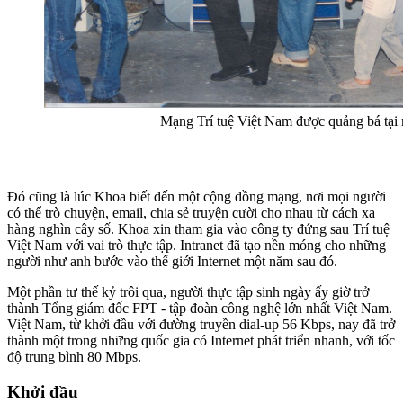
Mạng Trí tuệ Việt Nam được quảng bá tại
Đó cũng là lúc Khoa biết đến một cộng đồng mạng, nơi mọi người
có thể trò chuyện, email, chia sẻ truyện cười cho nhau từ cách xa
hàng nghìn cây số. Khoa xin tham gia vào công ty đứng sau Trí tuệ
Việt Nam với vai trò thực tập. Intranet đã tạo nền móng cho những
người như anh bước vào thế giới Internet một năm sau đó.
Một phần tư thế kỷ trôi qua, người thực tập sinh ngày ấy giờ trở
thành Tổng giám đốc FPT - tập đoàn công nghệ lớn nhất Việt Nam.
Việt Nam, từ khởi đầu với đường truyền dial-up 56 Kbps, nay đã trở
thành một trong những quốc gia có Internet phát triển nhanh, với tốc
độ trung bình 80 Mbps.
Khởi đầu