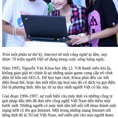
Tròn một phần tư thế kỷ, Internet từ một công nghệ lạ lẫm, nay
được 70 triệu người Việt sử dụng trong cuộc sống hàng ngày.
Năm 1995, Nguyễn Văn Khoa học lớp 12. Với thanh niên khi ấy,
không gian giải trí chính là tại những quán game cung cấp trò chơi
điện tử bốn nút SEGA. Để hẹn bạn chơi, Khoa phải đến các bốt
điện thoại thẻ, hoặc tìm một tiệm tạp hoá nào đó có dịch vụ gọi điện.
Đó là phương thức liên lạc từ xa duy nhất người Việt có lúc này.
Giai đoạn 1996-1997, sự xuất hiện của máy tính và những công ty
giải pháp đầu tiên đã đưa nền công nghệ Việt Nam tiến thêm một
bước mới. Những người có máy tính dần kết nối với nhau thành một
mạng lưới có tên gọi Intranet. Một trong những mạng Intranet nổi
tiếng thời đó là Trí tuệ Việt Nam, mở miễn phí cho mọi người tham