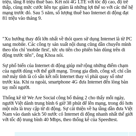
triệu, tăng 8 triệu thuê bao. Kết nối 4G LTE với tốc độ cao, độ trễ
thấp, cùng mức cước liên tục giảm là những lợi thế so với các thế hệ
mạng trước đó. Sau 5 năm, số lượng thuê bao Internet di động đạt
81 triệu vào tháng 9.
"Xu hướng thay đổi lớn nhất về thói quen sử dụng Internet là từ PC
sang mobile. Các công ty sản xuất nội dung cũng dần chuyển mình
theo tôn chỉ 'mobile first', tức ưu tiên cho phiên bản dùng trên di
động trước tiên", ông Khoa nói.
Sự phổ biến của Internet di động giúp mở rộng những điểm chạm
của người dùng với thế giới mạng. Trong gia đình, công sở, chỉ cần
mở máy tính là có sẵn kết nối Internet thay vì phải quay số như
trước kia. Khi ra ngoài, smartphone 4G đưa Internet đến lòng bàn
tay mỗi người.
Thống kê từ We Are Social công bố tháng 2 cho thấy mỗi ngày,
người Việt dành trung bình 6 giờ 38 phút để lên mạng, trong đó hơn
một nửa là truy cập từ di động. Sự cải thiện về hạ tầng dần đưa Việt
Nam vào danh sách 50 nước có Internet di động nhanh nhất thế giới
với tốc độ trung bình 40 Mbps, theo thống kê của Speedtest.