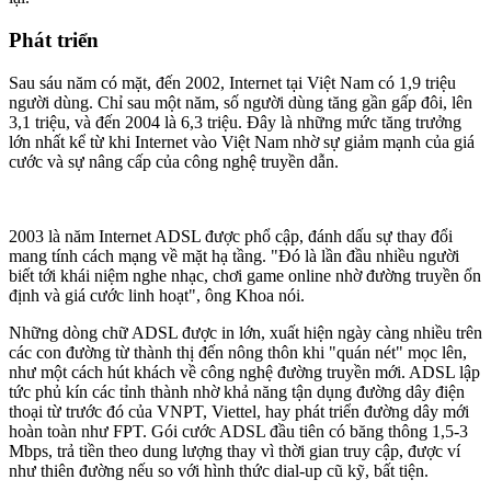
Phát triển
Sau sáu năm có mặt, đến 2002, Internet tại Việt Nam có 1,9 triệu
người dùng. Chỉ sau một năm, số người dùng tăng gần gấp đôi, lên
3,1 triệu, và đến 2004 là 6,3 triệu. Đây là những mức tăng trưởng
lớn nhất kể từ khi Internet vào Việt Nam nhờ sự giảm mạnh của giá
cước và sự nâng cấp của công nghệ truyền dẫn.
2003 là năm Internet ADSL được phổ cập, đánh dấu sự thay đổi
mang tính cách mạng về mặt hạ tầng. "Đó là lần đầu nhiều người
biết tới khái niệm nghe nhạc, chơi game online nhờ đường truyền ổn
định và giá cước linh hoạt", ông Khoa nói.
Những dòng chữ ADSL được in lớn, xuất hiện ngày càng nhiều trên
các con đường từ thành thị đến nông thôn khi "quán nét" mọc lên,
như một cách hút khách về công nghệ đường truyền mới. ADSL lập
tức phủ kín các tỉnh thành nhờ khả năng tận dụng đường dây điện
thoại từ trước đó của VNPT, Viettel, hay phát triển đường dây mới
hoàn toàn như FPT. Gói cước ADSL đầu tiên có băng thông 1,5-3
Mbps, trả tiền theo dung lượng thay vì thời gian truy cập, được ví
như thiên đường nếu so với hình thức dial-up cũ kỹ, bất tiện.