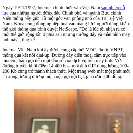
Ngày 19/11/1997, Internet chính thức vào Việt Nam
sau nhiều nỗ
lực
của những người đứng đầu Chính phủ và ngành Bưu chính
Viễn thông bấy giờ. Từ một góc văn phòng nhỏ của Trí Tuệ Việt
Nam, Khoa cùng đồng nghiệp hoà vào mạng lưới người dùng khắp
thế giới thông qua trình duyệt NetScape. "Đó là lúc tôi nhận ra có
một thế giới rộng lớn ở phía sau những đường dây và màn hình máy
tính này", ông kể.
Internet Việt Nam khi ấy được cung cấp bởi VDC, thuộc VNPT,
thông qua kết nối dial-up. Đường dây điện thoại cắm trực tiếp vào
modem, bấm gọi đến một đầu số của dịch vụ trên máy tính. Với
đường truyền khởi điểm 14.400 bps, một ảnh GIF dung lượng 100-
200 Kb cũng trở thành thách thức. Một trang web mất một phút mới
tải xong, tương đương một cuộc gọi nội hạt, giá cước 200 đồng.