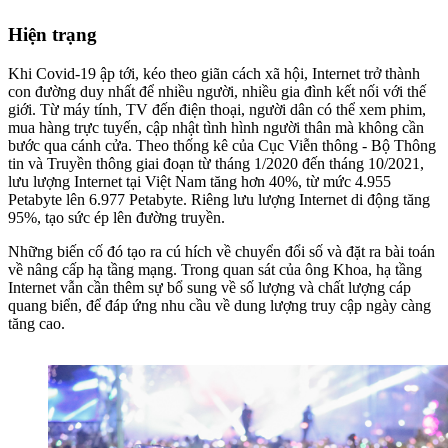
Hiện trạng
Khi Covid-19 ập tới, kéo theo giãn cách xã hội, Internet trở thành
con đường duy nhất để nhiều người, nhiều gia đình kết nối với thế
giới. Từ máy tính, TV đến điện thoại, người dân có thể xem phim,
mua hàng trực tuyến, cập nhật tình hình người thân mà không cần
bước qua cánh cửa. Theo thống kê của Cục Viễn thông - Bộ Thông
tin và Truyền thông giai đoạn từ tháng 1/2020 đến tháng 10/2021,
lưu lượng Internet tại Việt Nam tăng hơn 40%, từ mức 4.955
Petabyte lên 6.977 Petabyte. Riêng lưu lượng Internet di động tăng
95%, tạo sức ép lên đường truyền.
Những biến cố đó tạo ra cú hích về chuyển đổi số và đặt ra bài toán
về nâng cấp hạ tầng mạng. Trong quan sát của ông Khoa, hạ tầng
Internet vẫn cần thêm sự bổ sung về số lượng và chất lượng cáp
quang biển, để đáp ứng nhu cầu về dung lượng truy cập ngày càng
tăng cao.