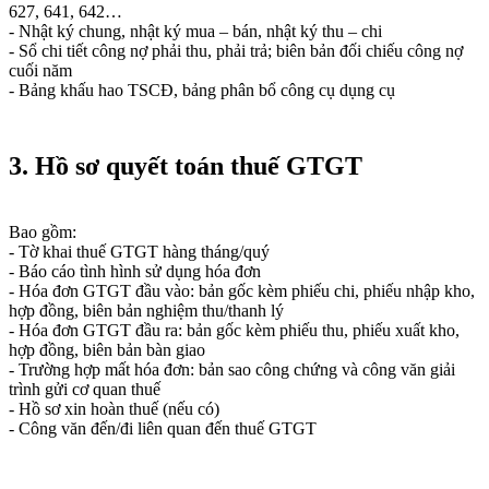
627, 641, 642…
- Nhật ký chung, nhật ký mua – bán, nhật ký thu – chi
- Sổ chi tiết công nợ phải thu, phải trả; biên bản đối chiếu công nợ
cuối năm
- Bảng khấu hao TSCĐ, bảng phân bổ công cụ dụng cụ
3. Hồ sơ quyết toán thuế GTGT
Bao gồm:
- Tờ khai thuế GTGT hàng tháng/quý
- Báo cáo tình hình sử dụng hóa đơn
- Hóa đơn GTGT đầu vào: bản gốc kèm phiếu chi, phiếu nhập kho,
hợp đồng, biên bản nghiệm thu/thanh lý
- Hóa đơn GTGT đầu ra: bản gốc kèm phiếu thu, phiếu xuất kho,
hợp đồng, biên bản bàn giao
- Trường hợp mất hóa đơn: bản sao công chứng và công văn giải
trình gửi cơ quan thuế
- Hồ sơ xin hoàn thuế (nếu có)
- Công văn đến/đi liên quan đến thuế GTGT