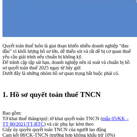
Quyết toán thuế luôn là giai đoạn khiến nhiều doanh nghiệp “đau
đầu” vì khối lượng hồ sơ lớn, dễ thiếu sót và rất dễ bị cơ quan thuế
yêu cầu giải trình nếu chuẩn bị không kỹ.
Để tránh cập rập sát hạn, doanh nghiệp nên rà soát và chuẩn bị hồ
sơ quyết toán thuế 2025 ngay từ bây giờ.
Dưới đây là những nhóm hồ sơ quan trọng bắt buộc phải có.
1. Hồ sơ quyết toán thuế TNCN
Bao gồm:
Tờ khai thuế tháng/quý; tờ khai quyết toán TNCN (
mẫu 05/KK –
TT 80/2021/TT-BTC
) và các phụ lục kèm theo
Giấy ủy quyền quyết toán TNCN của người lao động
Cam kết 08/CK-TNCN (trường hợp không khấu trừ 10%)