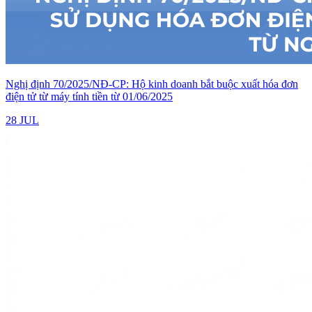
Nghị định 70/2025/NĐ-CP: Hộ kinh doanh bắt buộc xuất hóa đơn
điện tử từ máy tính tiền từ 01/06/2025
28 JUL