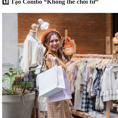
1️⃣ Tạo Combo “Không thể chối từ”