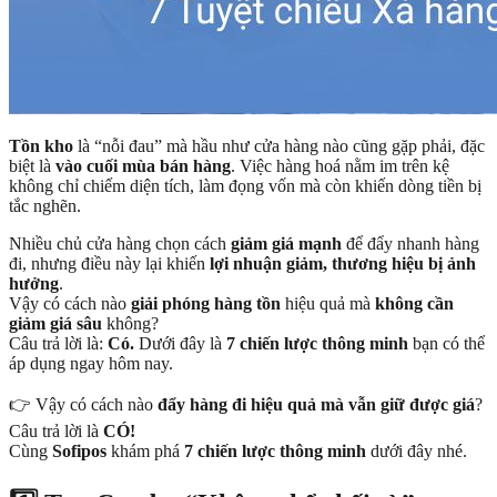
Tồn kho
là “nỗi đau” mà hầu như cửa hàng nào cũng gặp phải, đặc
biệt là
vào cuối mùa bán hàng
. Việc hàng hoá nằm im trên kệ
không chỉ chiếm diện tích, làm đọng vốn mà còn khiến dòng tiền bị
tắc nghẽn.
Nhiều chủ cửa hàng chọn cách
giảm giá mạnh
để đẩy nhanh hàng
đi, nhưng điều này lại khiến
lợi nhuận giảm, thương hiệu bị ảnh
hưởng
.
Vậy có cách nào
giải phóng hàng tồn
hiệu quả mà
không cần
giảm giá sâu
không?
Câu trả lời là:
Có.
Dưới đây là
7 chiến lược thông minh
bạn có thể
áp dụng ngay hôm nay.
👉 Vậy có cách nào
đẩy hàng đi hiệu quả mà vẫn giữ được giá
?
Câu trả lời là
CÓ!
Cùng
Sofipos
khám phá
7 chiến lược thông minh
dưới đây nhé.