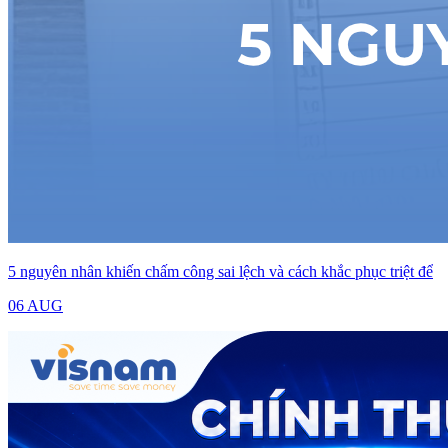
5 nguyên nhân khiến chấm công sai lệch và cách khắc phục triệt để
06 AUG