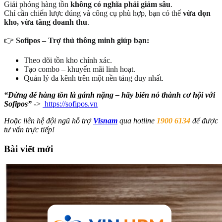
Giải phóng hàng tồn
không có nghĩa phải giảm sâu
.
Chỉ cần chiến lược đúng và công cụ phù hợp, bạn có thể
vừa dọn
kho, vừa tăng doanh thu
.
👉
Sofipos – Trợ thủ thông minh giúp bạn:
Theo dõi tồn kho chính xác.
Tạo combo – khuyến mãi linh hoạt.
Quản lý đa kênh trên một nền tảng duy nhất.
“Đừng để hàng tồn là gánh nặng – hãy biến nó thành cơ hội với
Sofipos”
->
https://sofipos.vn
Hoặc liên hệ đội ngũ hỗ trợ
Visnam
qua hotline
1900 6134
để được
tư vấn trực tiếp!
Bài viết mới