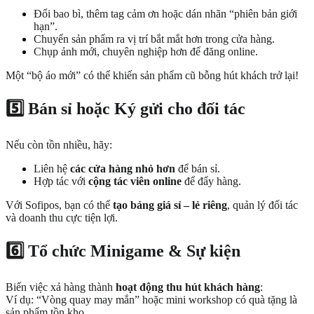
Đổi bao bì, thêm tag cảm ơn hoặc dán nhãn “phiên bản giới
hạn”.
Chuyển sản phẩm ra vị trí bắt mắt hơn trong cửa hàng.
Chụp ảnh mới, chuyên nghiệp hơn để đăng online.
Một “bộ áo mới” có thể khiến sản phẩm cũ bỗng hút khách trở lại!
5️⃣ Bán sỉ hoặc Ký gửi cho đối tác
Nếu còn tồn nhiều, hãy:
Liên hệ
các cửa hàng nhỏ hơn
để bán sỉ.
Hợp tác với
cộng tác viên online
để đẩy hàng.
Với Sofipos, bạn có thể
tạo bảng giá sỉ – lẻ riêng
, quản lý đối tác
và doanh thu cực tiện lợi.
6️⃣ Tổ chức Minigame & Sự kiện
Biến việc xả hàng thành
hoạt động thu hút khách hàng
:
Ví dụ: “Vòng quay may mắn” hoặc mini workshop có quà tặng là
sản phẩm tồn kho.