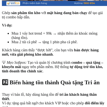
Ghép
sản phẩm tồn kho
với
mặt hàng đang bán chạy
để tạo giá
trị combo hấp dẫn.
Ví dụ:
Mua 1 váy hot trend + 99k → nhận thêm áo khoác mỏng
(hàng tồn).
Mua 2 túi cà phê → tặng 1 phin pha cà phê.
Khách hàng cảm thấy “được hời”, còn bạn vừa
bán được hàng
mới, vừa giải phóng kho nhanh
.
💡
Mẹo Sofipos:
Tạo và quản lý chương trình
combo – quà tặng –
khuyến mãi
ngay trên phần mềm. Hệ thống
tự động trừ tồn kho,
tính doanh thu chính xác
.
2️⃣ Biến hàng tồn thành Quà tặng Tri ân
Thay vì bán lỗ, hãy dùng hàng tồn để
tri ân khách hàng thân
thiết
.
Ví dụ: tặng quà bất ngờ cho khách VIP hoặc cho phép
đổi điểm lấy