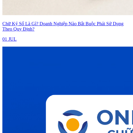
Chữ Ký Số Là Gì? Doanh Nghiệp Nào Bắt Buộc Phải Sử Dụng
Theo Quy Định?
01 JUL