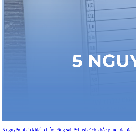
5 nguyên nhân khiến chấm công sai lệch và cách khắc phục triệt để