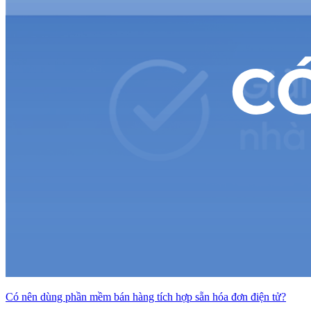
Có nên dùng phần mềm bán hàng tích hợp sẵn hóa đơn điện tử?