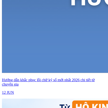
Hướng dẫn khắc phục lỗi chữ ký số mới nhất 2026 chi tiết từ
chuyên gia
12 JUN