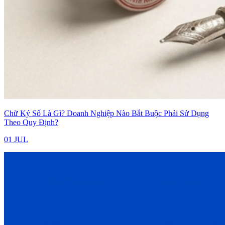
Chữ Ký Số Là Gì? Doanh Nghiệp Nào Bắt Buộc Phải Sử Dụng
Theo Quy Định?
01 JUL