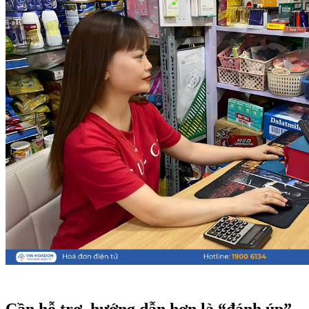
Cần hỗ trợ, hướng dẫn hơn là “đánh úp”