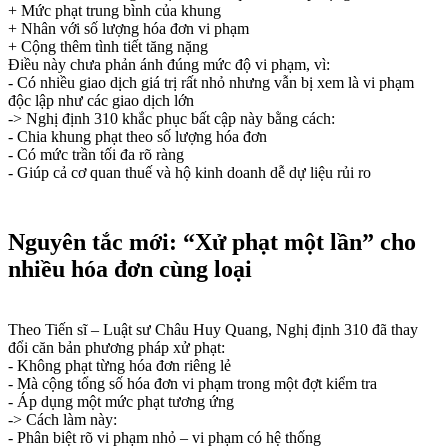
+ Mức phạt trung bình của khung
+ Nhân với số lượng hóa đơn vi phạm
+ Cộng thêm tình tiết tăng nặng
Điều này chưa phản ánh đúng mức độ vi phạm, vì:
- Có nhiều giao dịch giá trị rất nhỏ nhưng vẫn bị xem là vi phạm
độc lập như các giao dịch lớn
-> Nghị định 310 khắc phục bất cập này bằng cách:
- Chia khung phạt theo số lượng hóa đơn
- Có mức trần tối đa rõ ràng
- Giúp cả cơ quan thuế và hộ kinh doanh dễ dự liệu rủi ro
Nguyên tắc mới: “Xử phạt một lần” cho
nhiều hóa đơn cùng loại
Theo Tiến sĩ – Luật sư Châu Huy Quang, Nghị định 310 đã thay
đổi căn bản phương pháp xử phạt:
- Không phạt từng hóa đơn riêng lẻ
- Mà cộng tổng số hóa đơn vi phạm trong một đợt kiểm tra
- Áp dụng một mức phạt tương ứng
-> Cách làm này:
- Phân biệt rõ vi phạm nhỏ – vi phạm có hệ thống