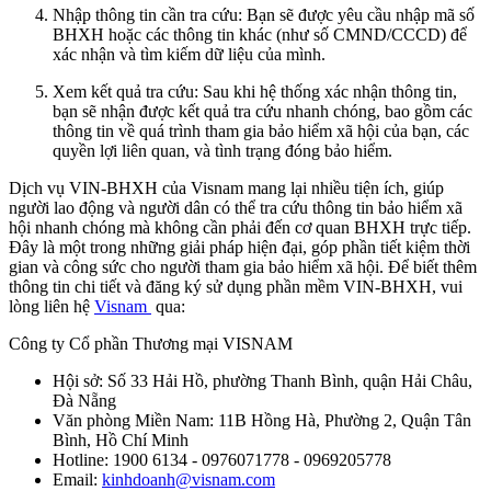
Nhập thông tin cần tra cứu: Bạn sẽ được yêu cầu nhập mã số
BHXH hoặc các thông tin khác (như số CMND/CCCD) để
xác nhận và tìm kiếm dữ liệu của mình.
Xem kết quả tra cứu: Sau khi hệ thống xác nhận thông tin,
bạn sẽ nhận được kết quả tra cứu nhanh chóng, bao gồm các
thông tin về quá trình tham gia bảo hiểm xã hội của bạn, các
quyền lợi liên quan, và tình trạng đóng bảo hiểm.
Dịch vụ VIN-BHXH của Visnam mang lại nhiều tiện ích, giúp
người lao động và người dân có thể tra cứu thông tin bảo hiểm xã
hội nhanh chóng mà không cần phải đến cơ quan BHXH trực tiếp.
Đây là một trong những giải pháp hiện đại, góp phần tiết kiệm thời
gian và công sức cho người tham gia bảo hiểm xã hội. Để biết thêm
thông tin chi tiết và đăng ký sử dụng phần mềm VIN-BHXH, vui
lòng liên hệ
Visnam
qua:
Công ty Cổ phần Thương mại VISNAM
Hội sở: Số 33 Hải Hồ, phường Thanh Bình, quận Hải Châu,
Đà Nẵng
Văn phòng Miền Nam: 11B Hồng Hà, Phường 2, Quận Tân
Bình, Hồ Chí Minh
Hotline: 1900 6134 - 0976071778 - 0969205778
Email:
kinhdoanh@visnam.com