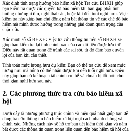
Xác định tình trạng hưởng bảo hiểm xã hội: Tra cứu BHXH giúp
bạn kiểm tra được các quyền lợi bảo hiểm khi bạn gặp phải tình
huống như nghỉ ốm, nghỉ thai sản, hoặc khi đến tuổi nghỉ hưu. Việc
kiểm tra này giúp bạn chủ động nắm bắt thông tin về các chế độ bảo
hiểm mà mình được hưởng trong những giai đoạn quan trọng của
cuộc đời.
Xác minh số sổ BHXH: Việc tra cứu thông tin trên sổ BHXH sẽ
giúp bạn kiểm tra lại tính chính xác của các dữ liệu được lưu trữ.
Điều này rất quan trọng để tránh các sai sót, từ đó đảm bảo quyền
lợi của bạn khi cần thiết.
Tính toán mức lương hưu dự kiến: Bạn có thể tra cứu để xem mức
lương hưu mà mình có thể nhận được khi đến tuổi nghỉ hưu. Điều
này giúp bạn có kế hoạch tài chính cụ thể và chuẩn bị tốt hơn cho
thời gian nghỉ hưu sau này.
2. Các phương thức tra cứu bảo hiểm xã
hội
Dưới đây là những phương thức chính và hiệu quả nhất giúp bạn dễ
dàng tra cứu thông tin bảo hiểm xã hội một cách nhanh chóng và
chính xác. Những cách này sẽ hỗ trợ bạn tiết kiệm thời gian và nắm
bắt được các thông tin quan trọng liên quan đến bảo hiểm xã hội của