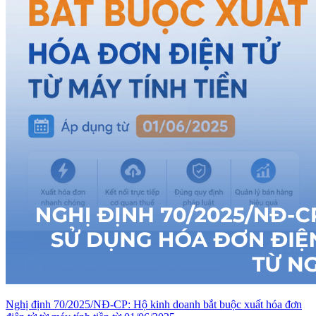
Nghị định 70/2025/NĐ-CP: Hộ kinh doanh bắt buộc xuất hóa đơn