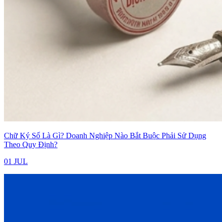
Chữ Ký Số Là Gì? Doanh Nghiệp Nào Bắt Buộc Phải Sử Dụng
Theo Quy Định?
01 JUL