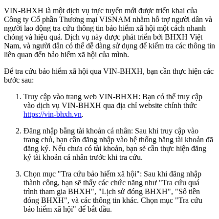
VIN-BHXH là một dịch vụ trực tuyến mới được triển khai của
Công ty Cổ phần Thương mại VISNAM nhằm hỗ trợ người dân và
người lao động tra cứu thông tin bảo hiểm xã hội một cách nhanh
chóng và hiệu quả. Dịch vụ này được phát triển bởi BHXH Việt
Nam, và người dân có thể dễ dàng sử dụng để kiểm tra các thông tin
liên quan đến bảo hiểm xã hội của mình.
Để tra cứu bảo hiểm xã hội qua VIN-BHXH, bạn cần thực hiện các
bước sau:
Truy cập vào trang web VIN-BHXH: Bạn có thể truy cập
vào dịch vụ VIN-BHXH qua địa chỉ website chính thức
https://vin-bhxh.vn
.
Đăng nhập bằng tài khoản cá nhân: Sau khi truy cập vào
trang chủ, bạn cần đăng nhập vào hệ thống bằng tài khoản đã
đăng ký. Nếu chưa có tài khoản, bạn sẽ cần thực hiện đăng
ký tài khoản cá nhân trước khi tra cứu.
Chọn mục "Tra cứu bảo hiểm xã hội": Sau khi đăng nhập
thành công, bạn sẽ thấy các chức năng như "Tra cứu quá
trình tham gia BHXH", "Lịch sử đóng BHXH", "Số tiền
đóng BHXH", và các thông tin khác. Chọn mục "Tra cứu
bảo hiểm xã hội" để bắt đầu.