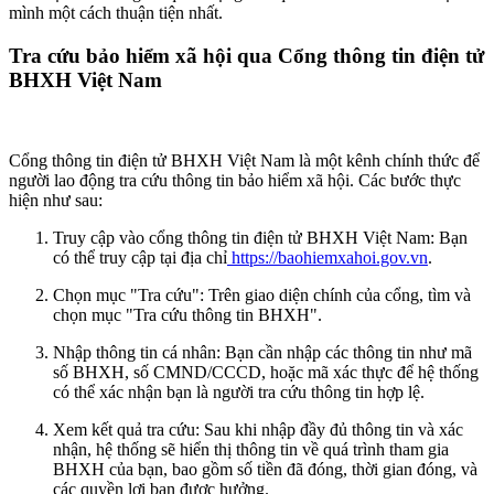
mình một cách thuận tiện nhất.
Tra cứu bảo hiểm xã hội qua Cổng thông tin điện tử
BHXH Việt Nam
Cổng thông tin điện tử BHXH Việt Nam là một kênh chính thức để
người lao động tra cứu thông tin bảo hiểm xã hội. Các bước thực
hiện như sau:
Truy cập vào cổng thông tin điện tử BHXH Việt Nam: Bạn
có thể truy cập tại địa chỉ
https://baohiemxahoi.gov.vn
.
Chọn mục "Tra cứu": Trên giao diện chính của cổng, tìm và
chọn mục "Tra cứu thông tin BHXH".
Nhập thông tin cá nhân: Bạn cần nhập các thông tin như mã
số BHXH, số CMND/CCCD, hoặc mã xác thực để hệ thống
có thể xác nhận bạn là người tra cứu thông tin hợp lệ.
Xem kết quả tra cứu: Sau khi nhập đầy đủ thông tin và xác
nhận, hệ thống sẽ hiển thị thông tin về quá trình tham gia
BHXH của bạn, bao gồm số tiền đã đóng, thời gian đóng, và
các quyền lợi bạn được hưởng.