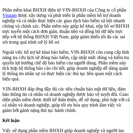
Phần mềm khai BHXH điện tử VIN-BHXH của Công ty cổ phần
Visnam
được xây dựng và phát triển là phần mềm hỗ trợ doanh
nghiệp và cá nhân thực hiện các giao dịch bảo hiểm xã hội nhanh
chóng và chính xác. Phần mềm này giúp kê khai, nộp hồ sơ BHXH
trực tuyến một cách đơn giản, thuận tiện và đồng bộ dữ liệu trực
tiếp với hệ thống BHXH Việt Nam, giúp giảm thiểu tối đa các sai
sót trong quá trình xử lý hồ sơ.
Ngoài việc hỗ trợ kê khai bảo hiểm, VIN-BHXH còn cung cấp tính
năng tra cứu lịch sử đóng bảo hiểm, cập nhật mức đóng và kiểm tra
quyền lợi hưởng chế độ bảo hiểm của người dùng. Phần mềm này
tích hợp hệ thống báo cáo chi tiết, giúp doanh nghiệp dễ dàng quản
lý thông tin nhân sự và thực hiện các thủ tục liên quan một cách
hiệu quả.
VIN-BHXH đáp ứng đầy đủ các tiêu chuẩn bảo mật dữ liệu, đảm
bảo thông tin cá nhân và doanh nghiệp được bảo vệ tuyệt đối. Giao
diện phần mềm được thiết kế thân thiện, dễ sử dụng, phù hợp với cả
cá nhân và doanh nghiệp, giúp tối ưu hóa quy trình làm việc và
giảm bớt gánh nặng thủ tục hành chính.
Kết luận
Việc sử dụng phần mềm BHXH giúp doanh nghiệp và người lao