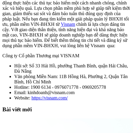
động thực hiện các thủ tục bảo hiểm một cách nhanh chóng, chính
xác và hiệu quả. Lựa chọn phần mềm phù hợp sẽ giúp tiết kiệm thời
gian, giảm thiểu sai sót và đảm bảo tuân thủ đúng quy định của
pháp luật. Nếu bạn đang tìm kiếm một giải pháp quản lý BHXH tối
ưu, phần mềm VIN-BHXH từ
Visnam
chính là lựa chọn đáng tin
cậy. Với giao diện thân thiện, tính năng hiện đại và khả năng bảo
mật cao, VIN-BHXH sẽ giúp doanh nghiệp bạn dễ dàng thực hiện
mọi thủ tục bảo hiểm. Để biết thêm thông tin chi tiết và đăng ký sử
dụng phần mềm VIN-BHXH, vui lòng liên hệ Visnam qua:
Công ty Cổ phần Thương mại VISNAM
Hội sở: Số 33 Hải Hồ, phường Thanh Bình, quận Hải Châu,
Đà Nẵng
Văn phòng Miền Nam: 11B Hồng Hà, Phường 2, Quận Tân
Bình, Hồ Chí Minh
Hotline: 1900 6134 - 0976071778 - 0969205778
Email: kinhdoanh@visnam.com
Website:
https://visnam.com/
Bài viết mới