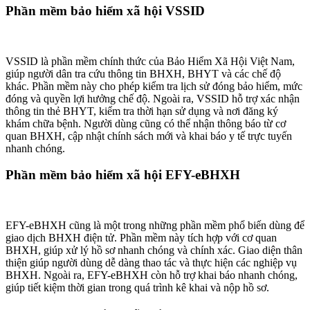
Phần mềm bảo hiểm xã hội VSSID
VSSID là phần mềm chính thức của Bảo Hiểm Xã Hội Việt Nam,
giúp người dân tra cứu thông tin BHXH, BHYT và các chế độ
khác. Phần mềm này cho phép kiểm tra lịch sử đóng bảo hiểm, mức
đóng và quyền lợi hưởng chế độ. Ngoài ra, VSSID hỗ trợ xác nhận
thông tin thẻ BHYT, kiểm tra thời hạn sử dụng và nơi đăng ký
khám chữa bệnh. Người dùng cũng có thể nhận thông báo từ cơ
quan BHXH, cập nhật chính sách mới và khai báo y tế trực tuyến
nhanh chóng.
Phần mềm bảo hiểm xã hội EFY-eBHXH
EFY-eBHXH cũng là một trong những phần mềm phổ biến dùng để
giao dịch BHXH điện tử. Phần mềm này tích hợp với cơ quan
BHXH, giúp xử lý hồ sơ nhanh chóng và chính xác. Giao diện thân
thiện giúp người dùng dễ dàng thao tác và thực hiện các nghiệp vụ
BHXH. Ngoài ra, EFY-eBHXH còn hỗ trợ khai báo nhanh chóng,
giúp tiết kiệm thời gian trong quá trình kê khai và nộp hồ sơ.