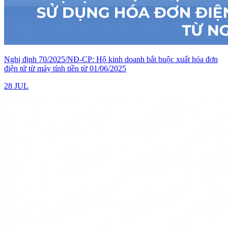
Nghị định 70/2025/NĐ-CP: Hộ kinh doanh bắt buộc xuất hóa đơn
điện tử từ máy tính tiền từ 01/06/2025
28 JUL