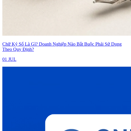
Chữ Ký Số Là Gì? Doanh Nghiệp Nào Bắt Buộc Phải Sử Dụng
Theo Quy Định?
01 JUL