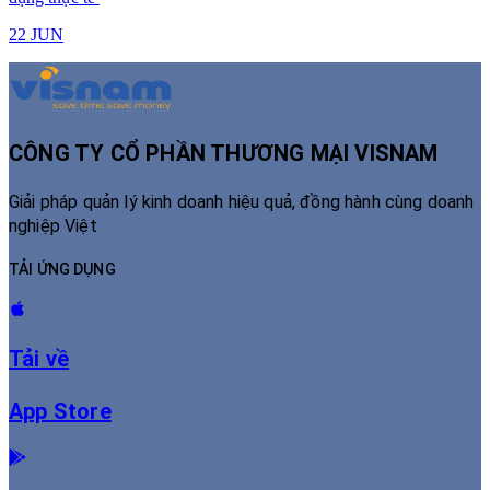
22 JUN
CÔNG TY CỔ PHẦN THƯƠNG MẠI VISNAM
Giải pháp quản lý kinh doanh hiệu quả, đồng hành cùng doanh
nghiệp Việt
TẢI ỨNG DỤNG
Tải về
App Store