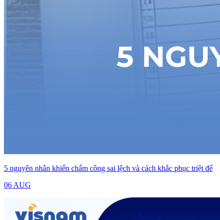
5 nguyên nhân khiến chấm công sai lệch và cách khắc phục triệt để
06 AUG