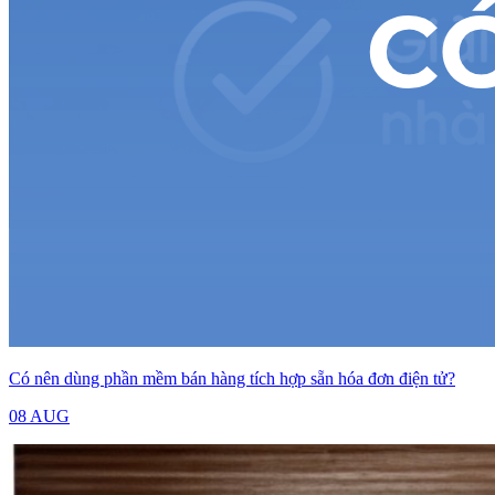
Có nên dùng phần mềm bán hàng tích hợp sẵn hóa đơn điện tử?
08 AUG