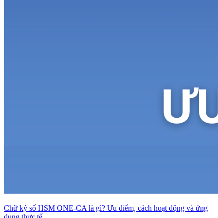
Chữ ký số HSM ONE-CA là gì? Ưu điểm, cách hoạt động và ứng
dụng thực tế