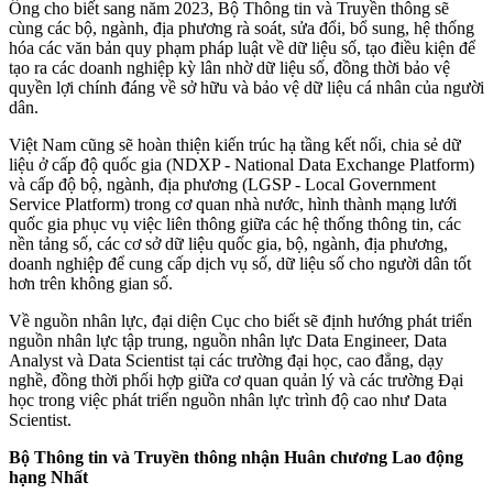
Ông cho biết sang năm 2023, Bộ Thông tin và Truyền thông sẽ
cùng các bộ, ngành, địa phương rà soát, sửa đổi, bổ sung, hệ thống
hóa các văn bản quy phạm pháp luật về dữ liệu số, tạo điều kiện để
tạo ra các doanh nghiệp kỳ lân nhờ dữ liệu số, đồng thời bảo vệ
quyền lợi chính đáng về sở hữu và bảo vệ dữ liệu cá nhân của người
dân.
Việt Nam cũng sẽ hoàn thiện kiến trúc hạ tầng kết nối, chia sẻ dữ
liệu ở cấp độ quốc gia (NDXP - National Data Exchange Platform)
và cấp độ bộ, ngành, địa phương (LGSP - Local Government
Service Platform) trong cơ quan nhà nước, hình thành mạng lưới
quốc gia phục vụ việc liên thông giữa các hệ thống thông tin, các
nền tảng số, các cơ sở dữ liệu quốc gia, bộ, ngành, địa phương,
doanh nghiệp để cung cấp dịch vụ số, dữ liệu số cho người dân tốt
hơn trên không gian số.
Về nguồn nhân lực, đại diện Cục cho biết sẽ định hướng phát triển
nguồn nhân lực tập trung, nguồn nhân lực Data Engineer, Data
Analyst và Data Scientist tại các trường đại học, cao đẳng, dạy
nghề, đồng thời phối hợp giữa cơ quan quản lý và các trường Đại
học trong việc phát triển nguồn nhân lực trình độ cao như Data
Scientist.
Bộ Thông tin và Truyền thông nhận Huân chương Lao động
hạng Nhất