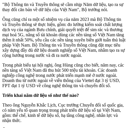
"Bộ Thông tin và Truyền thông sẽ cầm nhịp Năm dữ liệu, tạo ra sự
thay đổi căn bản về dữ liệu của Việt Nam", Bộ trưởng nói.
Ông cũng chỉ ra một số nhiệm vụ của năm 2023 mà Bộ Thông tin
và Truyền thông sẽ thực hiện, gồm: đo lường kiểm soát chất lượng
dịch vụ của ngành Bưu chính, giải quyết triệt để sim rác và thương
mại hoá 5G, nâng số tài khoản dùng các nền tảng số Việt Nam tăng
thêm ít nhất 50%, yêu cầu các nền tảng xuyên biên giới tuân thủ luật
pháp Việt Nam. Bộ Thông tin và Truyền thông cũng đặt mục tiêu
xây dựng đầy đủ dữ liệu doanh nghiệp số Việt Nam, nhằm tạo ra sự
cộng hưởng trong nước và đi ra nước ngoài.
Trong phát biểu tại hội nghị, ông Hùng cũng cho biết, năm nay, các
nền tảng số Việt Nam đã thu hút 500 triệu tài khoản. Các doanh
nghiệp công nghệ trong nước phát triển mạnh mẽ ở nước ngoài.
Doanh thu từ nước ngoài về viễn thông của Viettel đạt 3 tỷ USD,
FPT đạt 1 tỷ USD về công nghệ thông tin và chuyển đổi số.
Triển khai năm dữ liệu số như thế nào?
Theo ông Nguyễn Khắc Lịch, Cục trưởng Chuyển đổi số quốc gia,
có năm yếu tố quan trọng trong phát triển dữ liệu số tại Việt Nam,
gồm: thể chế, kinh tế dữ liệu số, hạ tầng công nghệ, nhân lực và
nhận thức.