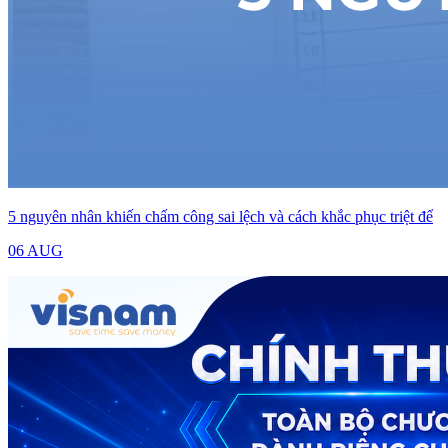
5 nguyên nhân khiến chấm công sai lệch và cách khắc phục triệt để
06 AUG