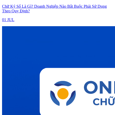
Chữ Ký Số Là Gì? Doanh Nghiệp Nào Bắt Buộc Phải Sử Dụng
Theo Quy Định?
01 JUL