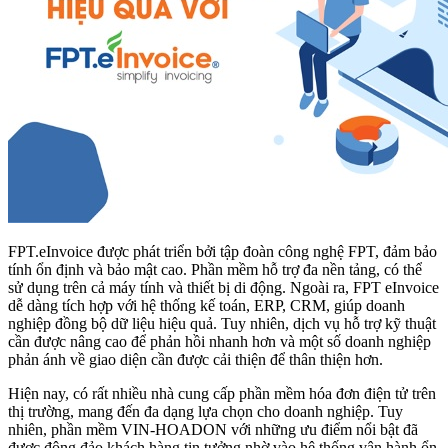
FPT.eInvoice được phát triển bởi tập đoàn công nghệ FPT, đảm bảo
tính ổn định và bảo mật cao. Phần mềm hỗ trợ đa nền tảng, có thể
sử dụng trên cả máy tính và thiết bị di động. Ngoài ra, FPT eInvoice
dễ dàng tích hợp với hệ thống kế toán, ERP, CRM, giúp doanh
nghiệp đồng bộ dữ liệu hiệu quả. Tuy nhiên, dịch vụ hỗ trợ kỹ thuật
cần được nâng cao để phản hồi nhanh hơn và một số doanh nghiệp
phản ánh về giao diện cần được cải thiện để thân thiện hơn.
Hiện nay, có rất nhiều nhà cung cấp phần mềm hóa đơn điện tử trên
thị trường, mang đến đa dạng lựa chọn cho doanh nghiệp. Tuy
nhiên, phần mềm VIN-HOADON với những ưu điểm nổi bật đã
được đông đảo khách hàng tin tưởng nhờ vào hệ thống vận hành ổn