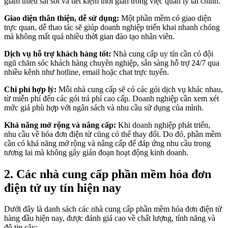
giảm thiểu sai sót và tiết kiệm thời gian trong việc quản lý tài chính.
Giao diện thân thiện, dễ sử dụng:
Một phần mềm có giao diện
trực quan, dễ thao tác sẽ giúp doanh nghiệp triển khai nhanh chóng
mà không mất quá nhiều thời gian đào tạo nhân viên.
Dịch vụ hỗ trợ khách hàng tốt:
Nhà cung cấp uy tín cần có đội
ngũ chăm sóc khách hàng chuyên nghiệp, sẵn sàng hỗ trợ 24/7 qua
nhiều kênh như hotline, email hoặc chat trực tuyến.
Chi phí hợp lý:
Mỗi nhà cung cấp sẽ có các gói dịch vụ khác nhau,
từ miễn phí đến các gói trả phí cao cấp. Doanh nghiệp cần xem xét
mức giá phù hợp với ngân sách và nhu cầu sử dụng của mình.
Khả năng mở rộng và nâng cấp:
Khi doanh nghiệp phát triển,
nhu cầu về hóa đơn điện tử cũng có thể thay đổi. Do đó, phần mềm
cần có khả năng mở rộng và nâng cấp để đáp ứng nhu cầu trong
tương lai mà không gây gián đoạn hoạt động kinh doanh.
2. Các nhà cung cấp phần mềm hóa đơn
điện tử uy tín hiện nay
Dưới đây là danh sách các nhà cung cấp phần mềm hóa đơn điện tử
hàng đầu hiện nay, được đánh giá cao về chất lượng, tính năng và
độ tin cậy: