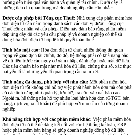
hưởng đến hiệu quả vận hành và quản lý tài chính. Dưới đây là
những tiêu chí quan trọng mà doanh nghiệp cần cân nhắc:
Được cấp phép bởi Tổng cục Thuế:
Nhà cung cấp phần mềm hóa
đơn điện tử cần nằm trong danh sách các đơn vị được Tổng cục
Thuế công nhận và cấp phép. Điều này đảm bảo rằng phần mềm
đáp ứng đầy đủ các yêu cầu pháp lý và doanh nghiệp có thể sử
dụng hóa đơn điện tử hợp lệ khi quyết toán thuế.
Tính bảo mật cao:
Hóa đơn điện tử chứa nhiều thông tin quan
trọng về giao dịch tài chính, do đó, hệ thống phải có khả năng bảo
vệ dữ liệu trước các nguy cơ xâm nhập, đánh cắp hoặc mất dữ liệu.
Các tiêu chuẩn bảo mật như mã hóa dữ liệu, chứng thư số, xác thực
hai yếu tố là những yếu tố quan trọng cần xem xét.
Tính năng đa dạng, phù hợp với nhu cầu:
Một phần mềm hóa
đơn điện tử tốt không chỉ hỗ trợ việc phát hành hóa đơn mà còn phải
có các tính năng như quản lý, lưu trữ, tra cứu và xuất báo cáo.
Ngoài ra, hệ thống nên hỗ trợ nhiều loại hình hóa đơn (GTGT, bán
hàng, dịch vụ, xuất khẩu) để phù hợp với nhu cầu của từng doanh
nghiệp.
Khả năng tích hợp với các phần mềm khác:
Việc phần mềm hóa
đơn điện tử có thể dễ dàng kết nối với các hệ thống kế toán, ERP
hoặc phần mềm bán hàng sẽ giúp doanh nghiệp đồng bộ dữ liệu,