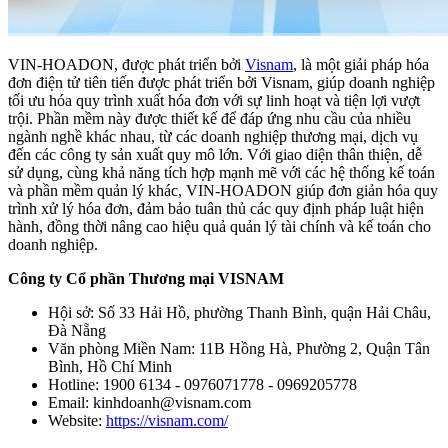
VIN-HOADON, được phát triển bởi
Visnam
, là một giải pháp hóa
đơn điện tử tiên tiến được phát triển bởi Visnam, giúp doanh nghiệp
tối ưu hóa quy trình xuất hóa đơn với sự linh hoạt và tiện lợi vượt
trội. Phần mềm này được thiết kế để đáp ứng nhu cầu của nhiều
ngành nghề khác nhau, từ các doanh nghiệp thương mại, dịch vụ
đến các công ty sản xuất quy mô lớn. Với giao diện thân thiện, dễ
sử dụng, cùng khả năng tích hợp mạnh mẽ với các hệ thống kế toán
và phần mềm quản lý khác, VIN-HOADON giúp đơn giản hóa quy
trình xử lý hóa đơn, đảm bảo tuân thủ các quy định pháp luật hiện
hành, đồng thời nâng cao hiệu quả quản lý tài chính và kế toán cho
doanh nghiệp.
Công ty Cổ phần Thương mại VISNAM
Hội sở: Số 33 Hải Hồ, phường Thanh Bình, quận Hải Châu,
Đà Nẵng
Văn phòng Miền Nam: 11B Hồng Hà, Phường 2, Quận Tân
Bình, Hồ Chí Minh
Hotline: 1900 6134 - 0976071778 - 0969205778
Email: kinhdoanh@visnam.com
Website:
https://visnam.com/