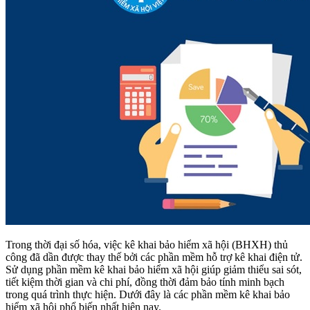
Trong thời đại số hóa, việc kê khai bảo hiểm xã hội (BHXH) thủ
công đã dần được thay thế bởi các phần mềm hỗ trợ kê khai điện tử.
Sử dụng phần mềm kê khai bảo hiểm xã hội giúp giảm thiểu sai sót,
tiết kiệm thời gian và chi phí, đồng thời đảm bảo tính minh bạch
trong quá trình thực hiện. Dưới đây là các phần mềm kê khai bảo
hiểm xã hội phổ biến nhất hiện nay.