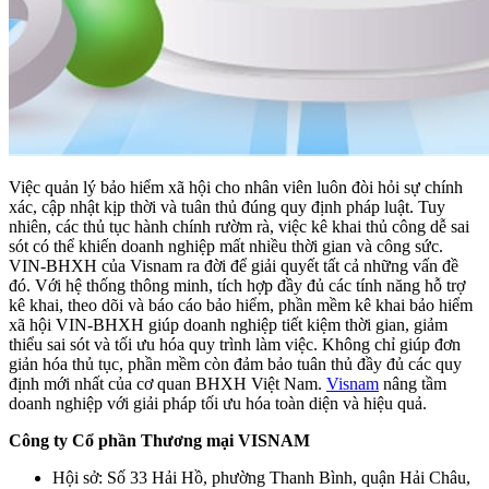
Việc quản lý bảo hiểm xã hội cho nhân viên luôn đòi hỏi sự chính
xác, cập nhật kịp thời và tuân thủ đúng quy định pháp luật. Tuy
nhiên, các thủ tục hành chính rườm rà, việc kê khai thủ công dễ sai
sót có thể khiến doanh nghiệp mất nhiều thời gian và công sức.
VIN-BHXH của Visnam ra đời để giải quyết tất cả những vấn đề
đó. Với hệ thống thông minh, tích hợp đầy đủ các tính năng hỗ trợ
kê khai, theo dõi và báo cáo bảo hiểm, phần mềm kê khai bảo hiểm
xã hội VIN-BHXH giúp doanh nghiệp tiết kiệm thời gian, giảm
thiểu sai sót và tối ưu hóa quy trình làm việc. Không chỉ giúp đơn
giản hóa thủ tục, phần mềm còn đảm bảo tuân thủ đầy đủ các quy
định mới nhất của cơ quan BHXH Việt Nam.
Visnam
nâng tầm
doanh nghiệp với giải pháp tối ưu hóa toàn diện và hiệu quả.
Công ty Cổ phần Thương mại VISNAM
Hội sở: Số 33 Hải Hồ, phường Thanh Bình, quận Hải Châu,