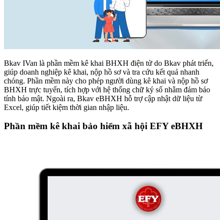
Bkav IVan là phần mềm kê khai BHXH điện tử do Bkav phát triển,
giúp doanh nghiệp kê khai, nộp hồ sơ và tra cứu kết quả nhanh
chóng. Phần mềm này cho phép người dùng kê khai và nộp hồ sơ
BHXH trực tuyến, tích hợp với hệ thống chữ ký số nhằm đảm bảo
tính bảo mật. Ngoài ra, Bkav eBHXH hỗ trợ cập nhật dữ liệu từ
Excel, giúp tiết kiệm thời gian nhập liệu.
Phần mềm kê khai bảo hiểm xã hội EFY eBHXH