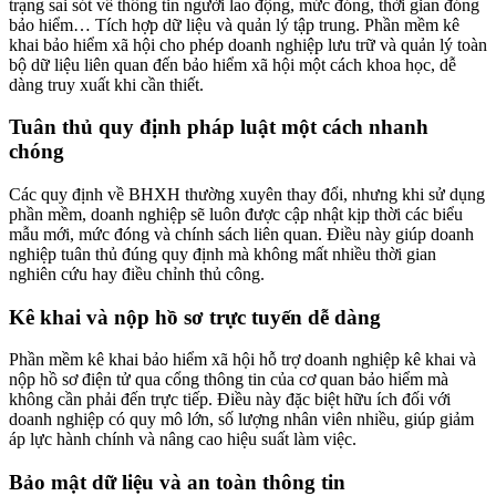
trạng sai sót về thông tin người lao động, mức đóng, thời gian đóng
bảo hiểm… Tích hợp dữ liệu và quản lý tập trung. Phần mềm kê
khai bảo hiểm xã hội cho phép doanh nghiệp lưu trữ và quản lý toàn
bộ dữ liệu liên quan đến bảo hiểm xã hội một cách khoa học, dễ
dàng truy xuất khi cần thiết.
Tuân thủ quy định pháp luật một cách nhanh
chóng
Các quy định về BHXH thường xuyên thay đổi, nhưng khi sử dụng
phần mềm, doanh nghiệp sẽ luôn được cập nhật kịp thời các biểu
mẫu mới, mức đóng và chính sách liên quan. Điều này giúp doanh
nghiệp tuân thủ đúng quy định mà không mất nhiều thời gian
nghiên cứu hay điều chỉnh thủ công.
Kê khai và nộp hồ sơ trực tuyến dễ dàng
Phần mềm kê khai bảo hiểm xã hội hỗ trợ doanh nghiệp kê khai và
nộp hồ sơ điện tử qua cổng thông tin của cơ quan bảo hiểm mà
không cần phải đến trực tiếp. Điều này đặc biệt hữu ích đối với
doanh nghiệp có quy mô lớn, số lượng nhân viên nhiều, giúp giảm
áp lực hành chính và nâng cao hiệu suất làm việc.
Bảo mật dữ liệu và an toàn thông tin