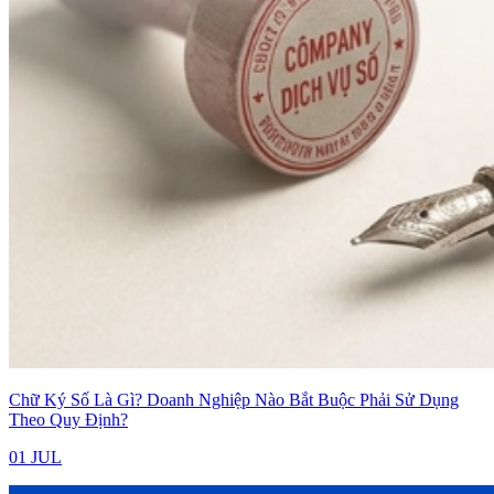
Chữ Ký Số Là Gì? Doanh Nghiệp Nào Bắt Buộc Phải Sử Dụng
Theo Quy Định?
01 JUL