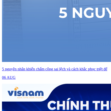
5 nguyên nhân khiến chấm công sai lệch và cách khắc phục triệt để
06 AUG