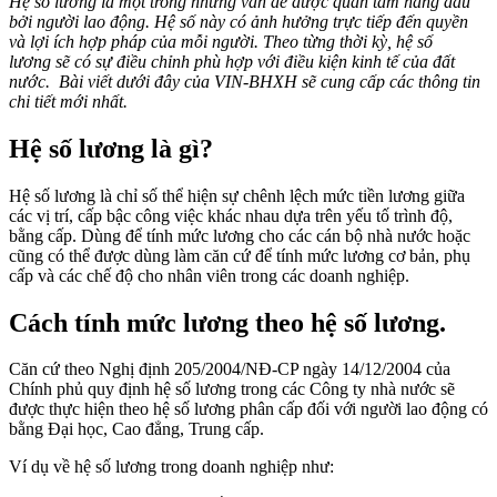
Hệ số lương là một trong những vấn đề được quan tâm hàng đầu
bởi người lao động. Hệ số này có ảnh hưởng trực tiếp đến quyền
và lợi ích hợp pháp của mỗi người. Theo từng thời kỳ, hệ số
lương sẽ có sự điều chỉnh phù hợp với điều kiện kinh tế của đất
nước. Bài viết dưới đây của VIN-BHXH sẽ cung cấp các thông tin
chi tiết mới nhất.
Hệ số lương là gì?
Hệ số lương là chỉ số thể hiện sự chênh lệch mức tiền lương giữa
các vị trí, cấp bậc công việc khác nhau dựa trên yếu tố trình độ,
bằng cấp. Dùng để tính mức lương cho các cán bộ nhà nước hoặc
cũng có thể được dùng làm căn cứ để tính mức lương cơ bản, phụ
cấp và các chế độ cho nhân viên trong các doanh nghiệp.
Cách tính mức lương theo hệ số lương.
Căn cứ theo Nghị định 205/2004/NĐ-CP ngày 14/12/2004 của
Chính phủ quy định hệ số lương trong các Công ty nhà nước sẽ
được thực hiện theo hệ số lương phân cấp đối với người lao động có
bằng Đại học, Cao đẳng, Trung cấp.
Ví dụ về hệ số lương trong doanh nghiệp như: