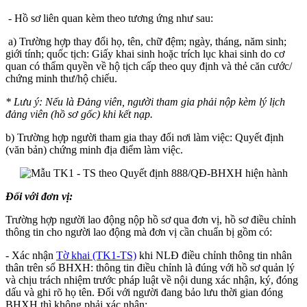
- Hồ sơ liên quan kèm theo tương ứng như sau:
a) Trường hợp thay đổi họ, tên, chữ đệm; ngày, tháng, năm sinh;
giới tính; quốc tịch: Giấy khai sinh hoặc trích lục khai sinh do cơ
quan có thẩm quyền về hộ tịch cấp theo quy định và thẻ căn cước/
chứng minh thư/hộ chiếu.
* Lưu ý: Nếu là Đảng viên, người tham gia phải nộp kèm lý lịch
đảng viên (hồ sơ gốc) khi kết nạp.
b) Trường hợp người tham gia thay đổi nơi làm việc: Quyết định
(văn bản) chứng minh địa điểm làm việc.
Đối với đơn vị:
Trường hợp người lao động nộp hồ sơ qua đơn vị, hồ sơ điều chỉnh
thông tin cho người lao động mà đơn vị cần chuẩn bị gồm có:
- Xác nhận
Tờ khai (TK1-TS)
khi NLĐ điều chỉnh thông tin nhân
thân trên sổ BHXH: thông tin điều chỉnh là đúng với hồ sơ quản lý
và chịu trách nhiệm trước pháp luật về nội dung xác nhận, ký, đóng
dấu và ghi rõ họ tên. Đối với người đang bảo lưu thời gian đóng
BHXH thì không phải xác nhận;