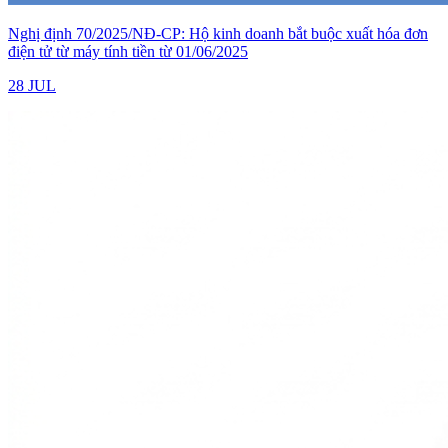
Nghị định 70/2025/NĐ-CP: Hộ kinh doanh bắt buộc xuất hóa đơn
điện tử từ máy tính tiền từ 01/06/2025
28 JUL