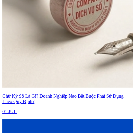
Chữ Ký Số Là Gì? Doanh Nghiệp Nào Bắt Buộc Phải Sử Dụng
Theo Quy Định?
01 JUL