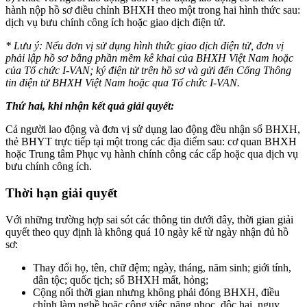
hành nộp hồ sơ điều chỉnh BHXH theo một trong hai hình thức sau:
dịch vụ bưu chính công ích hoặc giao dịch điện tử.
* Lưu ý: Nếu đơn vị sử dụng hình thức giao dịch điện tử, đơn vị
phải lập hồ sơ bằng phần mềm kê khai của BHXH Việt Nam hoặc
của Tổ chức I-VAN; ký điện tử trên hồ sơ và gửi đến Cổng Thông
tin điện tử BHXH Việt Nam hoặc qua Tổ chức I-VAN.
Thứ hai, khi nhận kết quả giải quyết:
Cả người lao động và đơn vị sử dụng lao động đều nhận sổ BHXH,
thẻ BHYT trực tiếp tại một trong các địa điểm sau: cơ quan BHXH
hoặc Trung tâm Phục vụ hành chính công các cấp hoặc qua dịch vụ
bưu chính công ích.
Thời hạn giải quyết
Với những trường hợp sai sót các thông tin dưới đây, thời gian giải
quyết theo quy định là không quá 10 ngày kể từ ngày nhận đủ hồ
sơ:
Thay đổi họ, tên, chữ đệm; ngày, tháng, năm sinh; giới tính,
dân tộc; quốc tịch; sổ BHXH mất, hỏng;
Cộng nối thời gian nhưng không phải đóng BHXH, điều
chỉnh làm nghề hoặc công việc nặng nhọc, độc hại, nguy