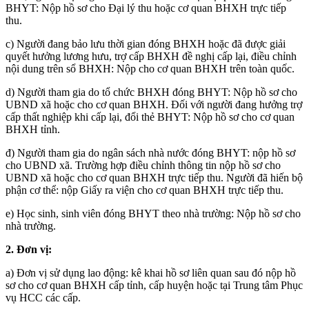
BHYT: Nộp hồ sơ cho Đại lý thu hoặc cơ quan BHXH trực tiếp
thu.
c) Người đang bảo lưu thời gian đóng BHXH hoặc đã được giải
quyết hưởng lương hưu, trợ cấp BHXH đề nghị cấp lại, điều chỉnh
nội dung trên sổ BHXH: Nộp cho cơ quan BHXH trên toàn quốc.
d) Người tham gia do tổ chức BHXH đóng BHYT: Nộp hồ sơ cho
UBND xã hoặc cho cơ quan BHXH. Đối với người đang hưởng trợ
cấp thất nghiệp khi cấp lại, đổi thẻ BHYT: Nộp hồ sơ cho cơ quan
BHXH tỉnh.
đ) Người tham gia do ngân sách nhà nước đóng BHYT: nộp hồ sơ
cho UBND xã. Trường hợp điều chỉnh thông tin nộp hồ sơ cho
UBND xã hoặc cho cơ quan BHXH trực tiếp thu. Người đã hiến bộ
phận cơ thể: nộp Giấy ra viện cho cơ quan BHXH trực tiếp thu.
e) Học sinh, sinh viên đóng BHYT theo nhà trường: Nộp hồ sơ cho
nhà trường.
2. Đơn vị:
a) Đơn vị sử dụng lao động: kê khai hồ sơ liên quan sau đó nộp hồ
sơ cho cơ quan BHXH cấp tỉnh, cấp huyện hoặc tại Trung tâm Phục
vụ HCC các cấp.