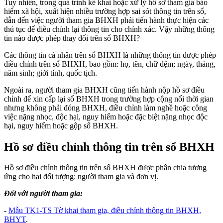
Tuy nhiên, trong quá trình kê khai hoặc xử lý hồ sơ tham gia bảo
hiểm xã hội, xuất hiện nhiều trường hợp sai sót thông tin trên sổ,
dẫn đến việc người tham gia BHXH phải tiến hành thực hiện các
thủ tục để điều chỉnh lại thông tin cho chính xác. Vậy những thông
tin nào được phép thay đổi trên sổ BHXH?
Các thông tin cá nhân trên sổ BHXH là những thông tin được phép
điều chỉnh trên sổ BHXH, bao gồm: họ, tên, chữ đệm; ngày, tháng,
năm sinh; giới tính, quốc tịch.
Ngoài ra, người tham gia BHXH cũng tiến hành nộp hồ sơ điều
chỉnh để xin cấp lại sổ BHXH trong trường hợp cộng nối thời gian
nhưng không phải đóng BHXH, điều chỉnh làm nghề hoặc công
việc nặng nhọc, độc hại, nguy hiểm hoặc đặc biệt nặng nhọc độc
hại, nguy hiểm hoặc gộp sổ BHXH.
Hồ sơ điều chỉnh thông tin trên sổ BHXH
Hồ sơ điều chỉnh thông tin trên sổ BHXH được phân chia tương
ứng cho hai đối tượng: người tham gia và đơn vị.
Đối với người tham gia:
-
Mẫu TK1-TS Tờ khai tham gia, điều chỉnh thông tin BHXH,
BHYT
.