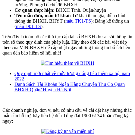
trường, Phòng/Tổ chế độ BHXH.
Cơ quan thực hiện:
BHXH Tỉnh, Quận/huyện
Tên mẫu đơn, mẫu tờ khai:
Tờ khai tham gia, điều chỉnh
thông tin BHXH, BHYT (
mẫu TK1-TS
); Bảng kê thông tin
(
mẫu D01-TS
).
Trên đây là toàn bộ các thủ tục cấp lại sổ BHXH do sai sót thông tin
trên sổ theo quy định của pháp luật. Hãy theo dõi các bài viết tiếp
theo của VIN-BHXH để cập nhật ngay những thông tin bổ ích liên
quan đến bảo hiểm xã hội nhé!
Quy định mới nhất về mức lương đóng bảo hiểm xã hội năm
2022
Danh Sách Tài Khoản Ngân Hàng Chuyên Thu Cơ Quan
BHXH Quận/ Huyện Hà Nội
Các doanh nghiệp, đơn vị nếu có nhu cầu về cài đặt hay những thắc
mắc cần hỗ trợ, hãy liên hệ đến Tổng đài 1900 6134 hoặc đăng ký
ngay: