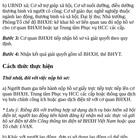
b) UBND xã; Cơ sở trợ giúp xã hội, Cơ sở nuôi dưỡng, điều dưỡng
thương binh và người có công; Cơ sở giáo dục nghề nghiệp thuộc
ngành lao động, thương binh và xã hội; Đại lý thu; Nhà trường;
Phòng/Tổ chế độ BHXH: kê khai hồ sơ liên quan sau đó nộp hồ sơ
cho cơ quan BHXH hoặc tại Trung tâm Phục vụ HCC các cấp.
Bước 3:
Cơ quan BHXH tiếp nhận hồ sơ và giải quyết theo quy
định.
Bước 4:
Nhận kết quả giải quyết gồm sổ BHXH, thẻ BHYT.
Cách thức thực hiện
Thứ nhất, đối với việc nộp hồ sơ:
a) Người tham gia tiến hành nộp hồ sơ giấy trực tiếp trực tiếp lên cơ
quan BHXH, Trung tâm Phục vụ HCC các cấp hoặc thông qua dịch
vụ bưu chính công ích hoặc giao dịch điện tử với cơ quan BHXH.
* Lưu ý: Riêng đối với trường hợp sử dụng dịch vụ bảo hiểm xã hội
điện tử, người lao động tiến hành đăng ký nhận mã xác thực và gửi
hồ sơ điện tử đến Cổng thông tin điện tử BHXH Việt Nam hoặc qua
Tổ chức I-VAN.
b) Khác với người lao động, đơn vị sử dụng lao động có thể tiến