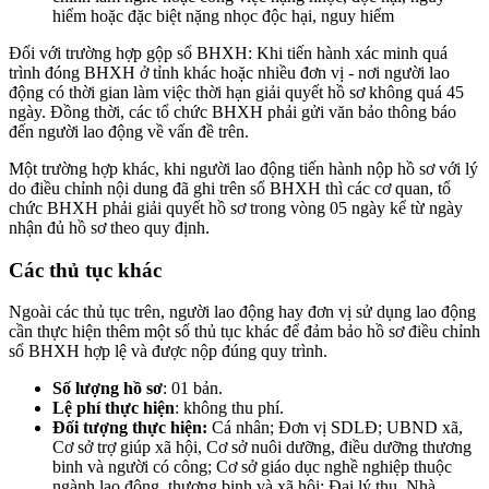
hiểm hoặc đặc biệt nặng nhọc độc hại, nguy hiểm
Đối với trường hợp gộp sổ BHXH: Khi tiến hành xác minh quá
trình đóng BHXH ở tỉnh khác hoặc nhiều đơn vị - nơi người lao
động có thời gian làm việc thời hạn giải quyết hồ sơ không quá 45
ngày. Đồng thời, các tổ chức BHXH phải gửi văn bảo thông báo
đến người lao động về vấn đề trên.
Một trường hợp khác, khi người lao động tiến hành nộp hồ sơ với lý
do điều chỉnh nội dung đã ghi trên sổ BHXH thì các cơ quan, tổ
chức BHXH phải giải quyết hồ sơ trong vòng 05 ngày kể từ ngày
nhận đủ hồ sơ theo quy định.
Các thủ tục khác
Ngoài các thủ tục trên, người lao động hay đơn vị sử dụng lao động
cần thực hiện thêm một số thủ tục khác để đảm bảo hồ sơ điều chỉnh
sổ BHXH hợp lệ và được nộp đúng quy trình.
Số lượng hồ sơ
: 01 bản.
Lệ phí thực hiện
: không thu phí.
Đối tượng thực hiện:
Cá nhân; Đơn vị SDLĐ; UBND xã,
Cơ sở trợ giúp xã hội, Cơ sở nuôi dưỡng, điều dưỡng thương
binh và người có công; Cơ sở giáo dục nghề nghiệp thuộc
ngành lao động, thương binh và xã hội; Đại lý thu, Nhà