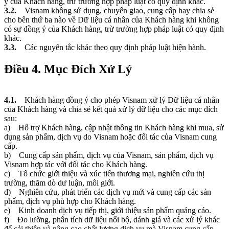
ý của Khách hàng, trừ trường hợp pháp luật có quy định khác.
3.2.
Visnam không sử dụng, chuyển giao, cung cấp hay chia sẻ
cho bên thứ ba nào về Dữ liệu cá nhân của Khách hàng khi không
có sự đồng ý của Khách hàng, trừ trường hợp pháp luật có quy định
khác.
3.3.
Các nguyên tắc khác theo quy định pháp luật hiện hành.
Điều 4. Mục Đích Xử Lý
4.1.
Khách hàng đồng ý cho phép Visnam xử lý Dữ liệu cá nhân
của Khách hàng và chia sẻ kết quả xử lý dữ liệu cho các mục đích
sau:
a) Hỗ trợ Khách hàng, cập nhật thông tin Khách hàng khi mua, sử
dụng sản phẩm, dịch vụ do Visnam hoặc đối tác của Visnam cung
cấp.
b) Cung cấp sản phẩm, dịch vụ của Visnam, sản phẩm, dịch vụ
Visnam hợp tác với đối tác cho Khách hàng.
c) Tổ chức giới thiệu và xúc tiến thương mại, nghiên cứu thị
trường, thăm dò dư luận, môi giới.
d) Nghiên cứu, phát triển các dịch vụ mới và cung cấp các sản
phẩm, dịch vụ phù hợp cho Khách hàng.
e) Kinh doanh dịch vụ tiếp thị, giới thiệu sản phẩm quảng cáo.
f) Đo lường, phân tích dữ liệu nổi bộ, dánh giá và các xử lý khác
để cải thiện và nâng cao chất lượng dịch vụ mà Visnam cung cấp