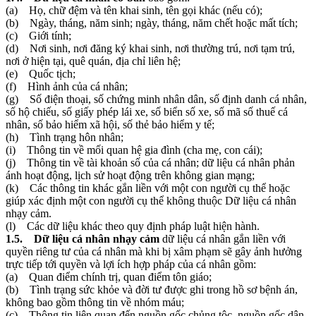
(a) Họ, chữ đệm và tên khai sinh, tên gọi khác (nếu có);
(b) Ngày, tháng, năm sinh; ngày, tháng, năm chết hoặc mất tích;
(c) Giới tính;
(d) Nơi sinh, nơi đăng ký khai sinh, nơi thường trú, nơi tạm trú,
nơi ở hiện tại, quê quán, địa chỉ liên hệ;
(e) Quốc tịch;
(f) Hình ảnh của cá nhân;
(g) Số điện thoại, số chứng minh nhân dân, số định danh cá nhân,
số hộ chiếu, số giấy phép lái xe, số biển số xe, số mã số thuế cá
nhân, số bảo hiểm xã hội, số thẻ bảo hiểm y tế;
(h) Tình trạng hôn nhân;
(i) Thông tin về mối quan hệ gia đình (cha mẹ, con cái);
(j) Thông tin về tài khoản số của cá nhân; dữ liệu cá nhân phản
ánh hoạt động, lịch sử hoạt động trên không gian mạng;
(k) Các thông tin khác gắn liền với một con người cụ thể hoặc
giúp xác định một con người cụ thể không thuộc Dữ liệu cá nhân
nhạy cảm.
(l) Các dữ liệu khác theo quy định pháp luật hiện hành.
1.5. Dữ liệu cá nhân nhạy cảm
dữ liệu cá nhân gắn liền với
quyền riêng tư của cá nhân mà khi bị xâm phạm sẽ gây ảnh hưởng
trực tiếp tới quyền và lợi ích hợp pháp của cá nhân gồm:
(a) Quan điểm chính trị, quan điểm tôn giáo;
(b) Tình trạng sức khỏe và đời tư được ghi trong hồ sơ bệnh án,
không bao gồm thông tin về nhóm máu;
(c) Thông tin liên quan đến nguồn gốc chủng tộc, nguồn gốc dân