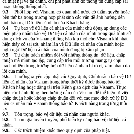
cả thiệt hại về tài chính, chi phí phát sinh do thông tin cung cấp sai
hoặc không thống nhất.
9.3.
Phối hợp với Visnam, cơ quan nhà nước có thẩm quyền hoặc
bên thứ ba trong trường hợp phát sinh các vấn đề ảnh hưởng đến
tính bảo mật Dữ liệu cá nhân của Khách hàng.
9.4.
Tự bảo vệ dữ liệu cá nhân của mình; chủ động áp dụng các
biện pháp nhằm bảo vệ Dữ liệu cá nhân của mình trong quá trình sử
dụng dịch vụ của Visnam; thông báo kịp thời cho Visnam khi phát
hiện thấy có sai sót, nhầm lẫn về Dữ liệu cá nhân của mình hoặc
nghi ngờ Dữ liệu cá nhân của mình đang bị xâm phạm.
9.5.
Tự chịu trách nhiệm đối với những thông tin, dữ liệu, chấp
thuận mà mình tạo lập, cung cấp trên môi trường mạng; tự chịu
trách nhiệm trong trường hợp dữ liệu cá nhân bị rò rỉ, xâm phạm do
lỗi của mình.
9.6.
Thường xuyên cập nhật các Quy định, Chính sách bảo vệ Dữ
liệu cá nhân của Visnam trong từng thời kỳ được thông báo tới
Khách hàng hoặc đăng tải trên Kênh giao dịch của Visnam. Thực
hiện các hành động theo hướng dẫn của Visnam để thể hiện rõ việc
chấp thuận hoặc không chấp thuận đối với các mục đích xử lý Dữ
liệu cá nhân mà Visnam thông báo tới Khách hàng trong từng thời
kỳ.
9.7.
Tôn trọng, bảo vệ dữ liệu cá nhân của người khác.
9.8.
Tham gia tuyên truyền, phổ biến kỹ năng bảo vệ dữ liệu cá
nhân.
9.9.
Các trách nhiệm khác theo quy định của pháp luật.