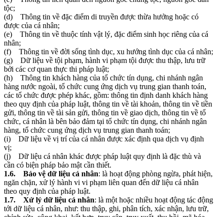
tộc;
(d) Thông tin về đặc điểm di truyền được thừa hưởng hoặc có
được của cá nhân;
(e) Thông tin về thuộc tính vật lý, đặc điểm sinh học riêng của cá
nhân;
(f) Thông tin về đời sống tình dục, xu hướng tình dục của cá nhân;
(g) Dữ liệu về tội phạm, hành vi phạm tội được thu thập, lưu trữ
bởi các cơ quan thực thi pháp luật;
(h) Thông tin khách hàng của tổ chức tín dụng, chi nhánh ngân
hàng nước ngoài, tổ chức cung ứng dịch vụ trung gian thanh toán,
các tổ chức được phép khác, gồm: thông tin định danh khách hàng
theo quy định của pháp luật, thông tin về tài khoản, thông tin về tiền
gửi, thông tin về tài sản gửi, thông tin về giao dịch, thông tin về tổ
chức, cá nhân là bên bảo đảm tại tổ chức tín dụng, chi nhánh ngân
hàng, tổ chức cung ứng dịch vụ trung gian thanh toán;
(i) Dữ liệu về vị trí của cá nhân được xác định qua dịch vụ định
vị;
(j) Dữ liệu cá nhân khác được pháp luật quy định là đặc thù và
cần có biện pháp bảo mật cần thiết.
1.6. Bảo vệ dữ liệu cá nhân
: là hoạt động phòng ngừa, phát hiện,
ngăn chặn, xử lý hành vi vi phạm liên quan đến dữ liệu cá nhân
theo quy định của pháp luật.
1.7. Xử lý dữ liệu cá nhân
: là một hoặc nhiều hoạt động tác động
tới dữ liệu cá nhân, như: thu thập, ghi, phân tích, xác nhận, lưu trữ,