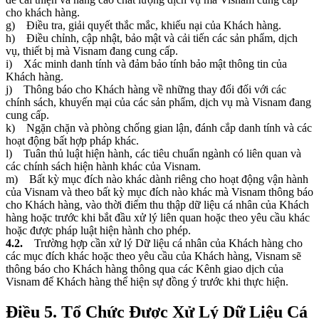
cho khách hàng.
g) Điều tra, giải quyết thắc mắc, khiếu nại của Khách hàng.
h) Điều chỉnh, cập nhật, bảo mật và cải tiến các sản phẩm, dịch
vụ, thiết bị mà Visnam đang cung cấp.
i) Xác minh danh tính và đảm bảo tính bảo mật thông tin của
Khách hàng.
j) Thông báo cho Khách hàng về những thay đổi đối với các
chính sách, khuyến mại của các sản phẩm, dịch vụ mà Visnam đang
cung cấp.
k) Ngặn chặn và phòng chống gian lận, đánh cắp danh tính và các
hoạt động bất hợp pháp khác.
l) Tuân thủ luật hiện hành, các tiêu chuẩn ngành có liên quan và
các chính sách hiện hành khác của Visnam.
m) Bất kỳ mục đích nào khác dành riêng cho hoạt động vận hành
của Visnam và theo bất kỳ mục đích nào khác mà Visnam thông báo
cho Khách hàng, vào thời điểm thu thập dữ liệu cá nhân của Khách
hàng hoặc trước khi bắt đầu xử lý liên quan hoặc theo yêu cầu khác
hoặc được pháp luật hiện hành cho phép.
4.2.
Trường hợp cần xử lý Dữ liệu cá nhân của Khách hàng cho
các mục đích khác hoặc theo yêu cầu của Khách hàng, Visnam sẽ
thông báo cho Khách hàng thông qua các Kênh giao dịch của
Visnam để Khách hàng thể hiện sự đồng ý trước khi thực hiện.
Điều 5. Tổ Chức Được Xử Lý Dữ Liệu Cá