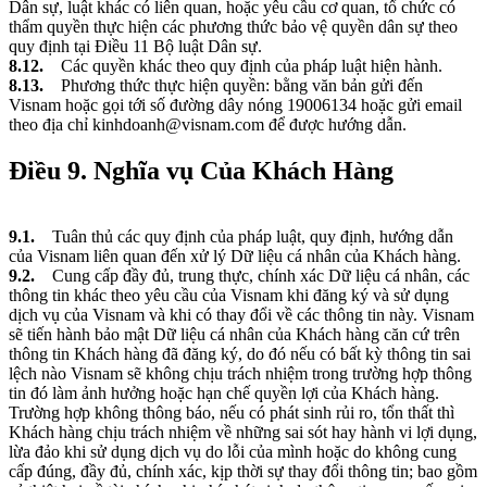
Dân sự, luật khác có liên quan, hoặc yêu cầu cơ quan, tổ chức có
thẩm quyền thực hiện các phương thức bảo vệ quyền dân sự theo
quy định tại Điều 11 Bộ luật Dân sự.
8.12.
Các quyền khác theo quy định của pháp luật hiện hành.
8.13.
Phương thức thực hiện quyền: bằng văn bản gửi đến
Visnam hoặc gọi tới số đường dây nóng 19006134 hoặc gửi email
theo địa chỉ kinhdoanh@visnam.com để được hướng dẫn.
Điều 9. Nghĩa vụ Của Khách Hàng
9.1.
Tuân thủ các quy định của pháp luật, quy định, hướng dẫn
của Visnam liên quan đến xử lý Dữ liệu cá nhân của Khách hàng.
9.2.
Cung cấp đầy đủ, trung thực, chính xác Dữ liệu cá nhân, các
thông tin khác theo yêu cầu của Visnam khi đăng ký và sử dụng
dịch vụ của Visnam và khi có thay đổi về các thông tin này. Visnam
sẽ tiến hành bảo mật Dữ liệu cá nhân của Khách hàng căn cứ trên
thông tin Khách hàng đã đăng ký, do đó nếu có bất kỳ thông tin sai
lệch nào Visnam sẽ không chịu trách nhiệm trong trường hợp thông
tin đó làm ảnh hưởng hoặc hạn chế quyền lợi của Khách hàng.
Trường hợp không thông báo, nếu có phát sinh rủi ro, tổn thất thì
Khách hàng chịu trách nhiệm về những sai sót hay hành vi lợi dụng,
lừa đảo khi sử dụng dịch vụ do lỗi của mình hoặc do không cung
cấp đúng, đầy đủ, chính xác, kịp thời sự thay đổi thông tin; bao gồm