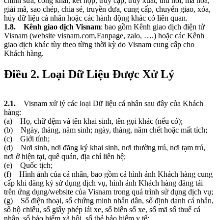
chỉnh sửa, công khai, kết hợp, truy cập, truy xuất, thu hồi, mã hóa,
giải mã, sao chép, chia sẻ, truyền đưa, cung cấp, chuyển giao, xóa,
hủy dữ liệu cá nhân hoặc các hành động khác có liên quan.
1.8. Kênh giao dịch Visnam
: bao gồm Kênh giao dịch điện tử
Visnam (website visnam.com,Fanpage, zalo, ….) hoặc các Kênh
giao dịch khác tùy theo từng thời kỳ do Visnam cung cấp cho
Khách hàng.
Điều 2. Loại Dữ Liệu Được Xử Lý
2.1.
Visnam xử lý các loại Dữ liệu cá nhân sau đây của Khách
hàng:
(a) Họ, chữ đệm và tên khai sinh, tên gọi khác (nếu có);
(b) Ngày, tháng, năm sinh; ngày, tháng, năm chết hoặc mất tích;
(c) Giới tính;
(d) Nơi sinh, nơi đăng ký khai sinh, nơi thường trú, nơi tạm trú,
nơi ở hiện tại, quê quán, địa chỉ liên hệ;
(e) Quốc tịch;
(f) Hình ảnh của cá nhân, bao gồm cả hình ảnh Khách hàng cung
cấp khi đăng ký sử dụng dịch vụ, hình ảnh Khách hàng đăng tải
trên ứng dụng/website của Visnam trong quá trình sử dụng dịch vụ;
(g) Số điện thoại, số chứng minh nhân dân, số định danh cá nhân,
số hộ chiếu, số giấy phép lái xe, số biển số xe, số mã số thuế cá
nhân, số bảo hiểm xã hội, số thẻ bảo hiểm y tế;