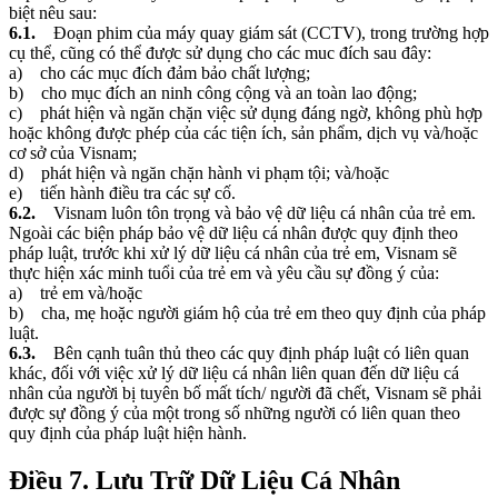
biệt nêu sau:
6.1.
Đoạn phim của máy quay giám sát (CCTV), trong trường hợp
cụ thể, cũng có thể được sử dụng cho các muc đích sau đây:
a) cho các mục đích đảm bảo chất lượng;
b) cho mục đích an ninh công cộng và an toàn lao động;
c) phát hiện và ngăn chặn việc sử dụng đáng ngờ, không phù hợp
hoặc không được phép của các tiện ích, sản phẩm, dịch vụ và/hoặc
cơ sở của Visnam;
d) phát hiện và ngăn chặn hành vi phạm tội; và/hoặc
e) tiến hành điều tra các sự cố.
6.2.
Visnam luôn tôn trọng và bảo vệ dữ liệu cá nhân của trẻ em.
Ngoài các biện pháp bảo vệ dữ liệu cá nhân được quy định theo
pháp luật, trước khi xử lý dữ liệu cá nhân của trẻ em, Visnam sẽ
thực hiện xác minh tuổi của trẻ em và yêu cầu sự đồng ý của:
a) trẻ em và/hoặc
b) cha, mẹ hoặc người giám hộ của trẻ em theo quy định của pháp
luật.
6.3.
Bên cạnh tuân thủ theo các quy định pháp luật có liên quan
khác, đối với việc xử lý dữ liệu cá nhân liên quan đến dữ liệu cá
nhân của người bị tuyên bố mất tích/ người đã chết, Visnam sẽ phải
được sự đồng ý của một trong số những người có liên quan theo
quy định của pháp luật hiện hành.
Điều 7. Lưu Trữ Dữ Liệu Cá Nhân