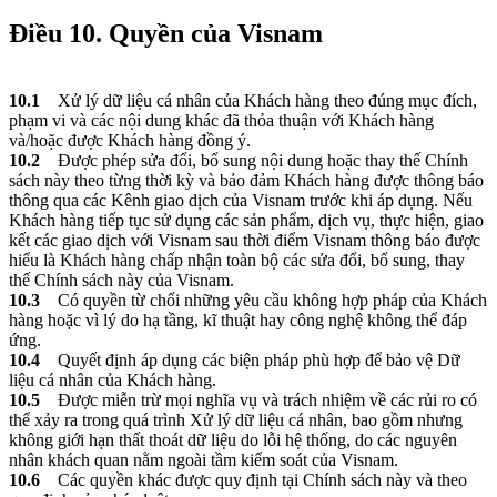
Điều 10. Quyền của Visnam
10.1
Xử lý dữ liệu cá nhân của Khách hàng theo đúng mục đích,
phạm vi và các nội dung khác đã thỏa thuận với Khách hàng
và/hoặc được Khách hàng đồng ý.
10.2
Được phép sửa đổi, bổ sung nội dung hoặc thay thế Chính
sách này theo từng thời kỳ và bảo đảm Khách hàng được thông báo
thông qua các Kênh giao dịch của Visnam trước khi áp dụng. Nếu
Khách hàng tiếp tục sử dụng các sản phẩm, dịch vụ, thực hiện, giao
kết các giao dịch với Visnam sau thời điểm Visnam thông báo được
hiểu là Khách hàng chấp nhận toàn bộ các sửa đổi, bổ sung, thay
thế Chính sách này của Visnam.
10.3
Có quyền từ chối những yêu cầu không hợp pháp của Khách
hàng hoặc vì lý do hạ tầng, kĩ thuật hay công nghệ không thể đáp
ứng.
10.4
Quyết định áp dụng các biện pháp phù hợp để bảo vệ Dữ
liệu cá nhân của Khách hàng.
10.5
Được miễn trừ mọi nghĩa vụ và trách nhiệm về các rủi ro có
thể xảy ra trong quá trình Xử lý dữ liệu cá nhân, bao gồm nhưng
không giới hạn thất thoát dữ liệu do lỗi hệ thống, do các nguyên
nhân khách quan nằm ngoài tầm kiểm soát của Visnam.
10.6
Các quyền khác được quy định tại Chính sách này và theo