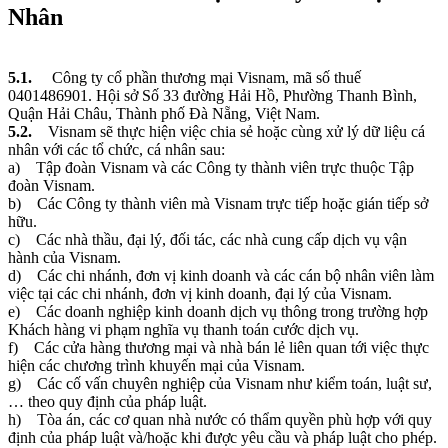
Nhân
5.1.
Công ty cổ phần thương mại Visnam, mã số thuế
0401486901. Hội sở Số 33 đường Hải Hồ, Phường Thanh Bình,
Quận Hải Châu, Thành phố Đà Nẵng, Việt Nam.
5.2.
Visnam sẽ thực hiện việc chia sẻ hoặc cùng xử lý dữ liệu cá
nhân với các tổ chức, cá nhân sau:
a) Tập đoàn Visnam và các Công ty thành viên trực thuộc Tập
đoàn Visnam.
b) Các Công ty thành viên mà Visnam trực tiếp hoặc gián tiếp sở
hữu.
c) Các nhà thầu, đại lý, đối tác, các nhà cung cấp dịch vụ vận
hành của Visnam.
d) Các chi nhánh, đơn vị kinh doanh và các cán bộ nhân viên làm
việc tại các chi nhánh, đơn vị kinh doanh, đại lý của Visnam.
e) Các doanh nghiệp kinh doanh dịch vụ thông trong trường hợp
Khách hàng vi phạm nghĩa vụ thanh toán cước dịch vụ.
f) Các cửa hàng thương mại và nhà bán lẻ liên quan tới việc thực
hiện các chương trình khuyến mại của Visnam.
g) Các cố vấn chuyên nghiệp của Visnam như kiểm toán, luật sư,
… theo quy định của pháp luật.
h) Tòa án, các cơ quan nhà nước có thẩm quyền phù hợp với quy
định của pháp luật và/hoặc khi được yêu cầu và pháp luật cho phép.