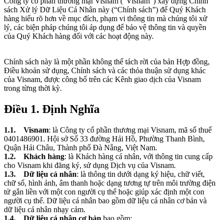
Công ty cổ phần thương mại Visnam (“Visnam”) xây dựng Chính
sách Xử lý Dữ Liệu Cá Nhân này (“Chính sách”) để Quý Khách
hàng hiểu rõ hơn về mục đích, phạm vi thông tin mà chúng tôi xử
lý, các biện pháp chúng tôi áp dụng để bảo vệ thông tin và quyền
của Quý Khách hàng đối với các hoạt động này.
Chính sách này là một phần không thể tách rời của bản Hợp đồng,
Điều khoản sử dụng, Chính sách và các thỏa thuận sử dụng khác
của Visnam, được công bố trên các Kênh giao dịch của Visnam
trong từng thời kỳ.
Điều 1. Định Nghĩa
1.1. Visnam
: là Công ty cổ phần thương mại Visnam, mã số thuế
0401486901. Hội sở Số 33 đường Hải Hồ, Phường Thanh Bình,
Quận Hải Châu, Thành phố Đà Nẵng, Việt Nam.
1.2. Khách hàng
: là Khách hàng cá nhân, với thông tin cung cấp
cho Visnam khi đăng ký, sử dụng Dịch vụ của Visnam.
1.3. Dữ liệu cá nhân
: là thông tin dưới dạng ký hiệu, chữ viết,
chữ số, hình ảnh, âm thanh hoặc dạng tương tự trên môi trường điện
tử gắn liền với một con người cụ thể hoặc giúp xác định một con
người cụ thể. Dữ liệu cá nhân bao gồm dữ liệu cá nhân cơ bản và
dữ liệu cá nhân nhạy cảm.
1.4. Dữ liệu cá nhân cơ bản
bao gồm: