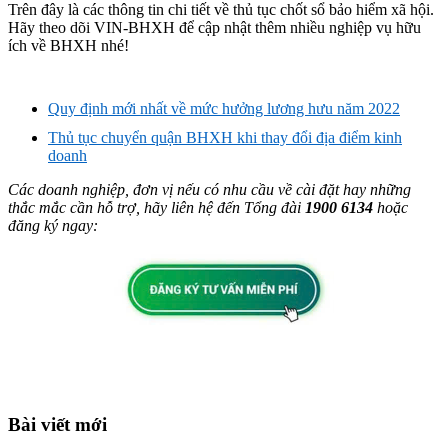
Trên đây là các thông tin chi tiết về thủ tục chốt sổ bảo hiểm xã hội.
Hãy theo dõi VIN-BHXH để cập nhật thêm nhiều nghiệp vụ hữu
ích về BHXH nhé!​
Quy định mới nhất về mức hưởng lương hưu năm 2022
Thủ tục chuyển quận BHXH khi thay đổi địa điểm kinh
doanh
Các doanh nghiệp, đơn vị nếu có nhu cầu về cài đặt hay những
thắc mắc cần hỗ trợ, hãy liên hệ đến Tổng đài
1900 6134
hoặc
đăng ký ngay:
Bài viết mới