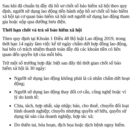
Sau khi đã chuẩn bị đầy đủ hồ sơ chốt sổ bảo hiểm xã hội theo quy
định, người sử dụng lao động tiến hành nộp hồ sơ chốt sổ bảo hiểm
xã hội tại cơ quan bảo hiểm xã hội nơi người sử dụng lao động tham
gia hoặc nộp qua đường bưu điện.
Thời hạn chốt và trả sổ bảo hiểm xã hội
Theo quy định tại Khoản 1 Điều 48 Bộ luật Lao động 2019, trong
thời hạn 14 ngày làm việc kể từ ngày chấm dứt hợp đồng lao động,
hai bên có trách nhiệm thanh toán đầy đủ các khoản tiền có liên
quan đến quyền lợi của mỗi bên.
Trừ một số trường hợp đặc biệt sau đây thì thời gian chốt sổ bảo
hiểm xã hội là 30 ngày:
Người sử dụng lao động không phải là cá nhân chấm dứt hoạt
động;
Người sử dụng lao động thay đổi cơ cấu, công nghệ hoặc vì
lý do kinh tế;
Chia, tách, hợp nhất, sáp nhập; bán, cho thuê, chuyển đổi loại
hình doanh nghiệp; chuyển nhượng quyền sở hữu, quyền sử
dụng tài sản của doanh nghiệp, hợp tác xã;
Do thiên tai, hỏa hoạn, địch họa hoặc dịch bệnh nguy hiểm.