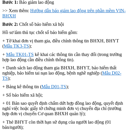
Bước 1:
Báo giảm lao động
>> Xem thêm:
Hướng dẫn báo giảm lao động trên phần mềm VIN-
BHXH
Bước 2:
Chốt sổ bảo hiểm xã hội
Hồ sơ làm thủ tục chốt sổ bảo hiểm gồm:
+ Tờ khai đơn vị tham gia, điều chỉnh thông tin BHXH, BHYT
(
Mẫu TK3-TS
);
+
Mẫu TK01-TS
kê khai các thông tin cần thay đổi (trong trường
hợp lao động cần điều chỉnh thông tin).
+ Danh sách lao động tham gia BHXH, BHYT, bảo hiểm thất
nghiệp, bảo hiểm tai nạn lao động, bệnh nghề nghiệp (
Mẫu D02-
TS
);
+ Bảng kê thông tin (
Mẫu D01-TS
);
+ Sổ bảo hiểm xã hội;
+ 01 Bản sao quyết định chấm dứt hợp đồng lao động, quyết định
nghỉ việc hoặc giấy tờ chứng minh đơn vị chuyển địa chỉ (trường
hợp đơn vị chuyển Cơ quan BHXH quản lý);
+ Thẻ BHYT còn thời hạn sử dụng của người lao động (01
bản/người);