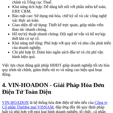
chính và Tổng cục Thuế.
Khả năng tích hợp: Dễ dàng kết nối với phần mềm kế toán,
ERP, CRM.
Bảo mật cao: Sử dụng mã hóa, chữ ký số và các công nghệ
xác thực an toàn.
Giao diện dễ sử dụng: Thiết kế trực quan, giúp nhân viên
thao tác nhanh chóng.
Hỗ trợ kỹ thuật nhanh chóng: Đội ngũ tư vấn và hỗ trợ kịp
thời khi có sự cố.
Khả năng mở rộng: Phù hợp với quy mô và nhu cầu phát triển
của doanh nghiệp.
Chi phí hợp lý: Đảm bảo ngân sách đầu tư và chi phí vận
hành hiệu quả.
Việc lựa chọn đúng giải pháp HĐĐT giúp doanh nghiệp tối ưu hóa
quy trình tài chính, giảm thiểu rủi ro và nâng cao hiệu quả hoạt
động.
4. VIN-HOADON - Giải Pháp Hóa Đơn
Điện Tử Toàn Diện
VIN-HOADON
là hệ thống hóa đơn điện tử tiên tiến của
Công ty
Cổ phần Thương mại VISNAM
, đáp ứng đầy đủ quy định pháp
luật và phù hợp với mọi loại hình doanh nghiệp, tổ chức, cá nhân