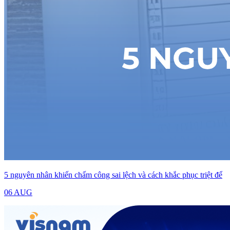
5 nguyên nhân khiến chấm công sai lệch và cách khắc phục triệt để
06 AUG