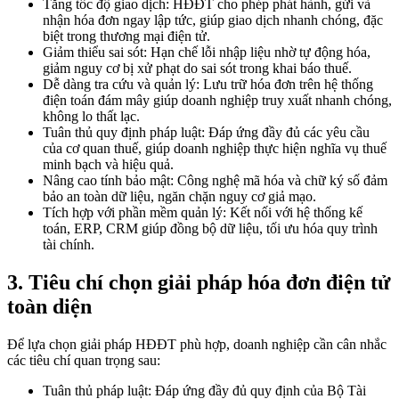
Tăng tốc độ giao dịch: HĐĐT cho phép phát hành, gửi và
nhận hóa đơn ngay lập tức, giúp giao dịch nhanh chóng, đặc
biệt trong thương mại điện tử.
Giảm thiểu sai sót: Hạn chế lỗi nhập liệu nhờ tự động hóa,
giảm nguy cơ bị xử phạt do sai sót trong khai báo thuế.
Dễ dàng tra cứu và quản lý: Lưu trữ hóa đơn trên hệ thống
điện toán đám mây giúp doanh nghiệp truy xuất nhanh chóng,
không lo thất lạc.
Tuân thủ quy định pháp luật: Đáp ứng đầy đủ các yêu cầu
của cơ quan thuế, giúp doanh nghiệp thực hiện nghĩa vụ thuế
minh bạch và hiệu quả.
Nâng cao tính bảo mật: Công nghệ mã hóa và chữ ký số đảm
bảo an toàn dữ liệu, ngăn chặn nguy cơ giả mạo.
Tích hợp với phần mềm quản lý: Kết nối với hệ thống kế
toán, ERP, CRM giúp đồng bộ dữ liệu, tối ưu hóa quy trình
tài chính.
3. Tiêu chí chọn giải pháp hóa đơn điện tử
toàn diện
Để lựa chọn giải pháp HĐĐT phù hợp, doanh nghiệp cần cân nhắc
các tiêu chí quan trọng sau:
Tuân thủ pháp luật: Đáp ứng đầy đủ quy định của Bộ Tài