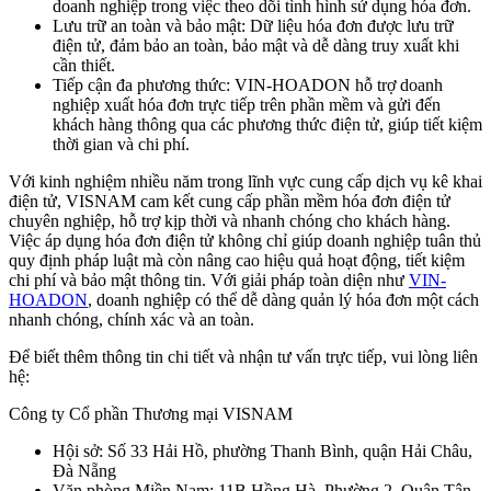
doanh nghiệp trong việc theo dõi tình hình sử dụng hóa đơn.
Lưu trữ an toàn và bảo mật: Dữ liệu hóa đơn được lưu trữ
điện tử, đảm bảo an toàn, bảo mật và dễ dàng truy xuất khi
cần thiết.
Tiếp cận đa phương thức: VIN-HOADON hỗ trợ doanh
nghiệp xuất hóa đơn trực tiếp trên phần mềm và gửi đến
khách hàng thông qua các phương thức điện tử, giúp tiết kiệm
thời gian và chi phí.
Với kinh nghiệm nhiều năm trong lĩnh vực cung cấp dịch vụ kê khai
điện tử, VISNAM cam kết cung cấp phần mềm hóa đơn điện tử
chuyên nghiệp, hỗ trợ kịp thời và nhanh chóng cho khách hàng.
Việc áp dụng hóa đơn điện tử không chỉ giúp doanh nghiệp tuân thủ
quy định pháp luật mà còn nâng cao hiệu quả hoạt động, tiết kiệm
chi phí và bảo mật thông tin. Với giải pháp toàn diện như
VIN-
HOADON
, doanh nghiệp có thể dễ dàng quản lý hóa đơn một cách
nhanh chóng, chính xác và an toàn.
Để biết thêm thông tin chi tiết và nhận tư vấn trực tiếp, vui lòng liên
hệ:
Công ty Cổ phần Thương mại VISNAM
Hội sở: Số 33 Hải Hồ, phường Thanh Bình, quận Hải Châu,
Đà Nẵng
Văn phòng Miền Nam: 11B Hồng Hà, Phường 2, Quận Tân