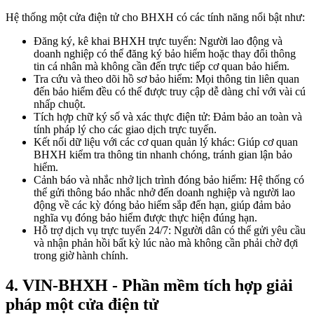
Hệ thống một cửa điện tử cho BHXH có các tính năng nổi bật như:
Đăng ký, kê khai BHXH trực tuyến: Người lao động và
doanh nghiệp có thể đăng ký bảo hiểm hoặc thay đổi thông
tin cá nhân mà không cần đến trực tiếp cơ quan bảo hiểm.
Tra cứu và theo dõi hồ sơ bảo hiểm: Mọi thông tin liên quan
đến bảo hiểm đều có thể được truy cập dễ dàng chỉ với vài cú
nhấp chuột.
Tích hợp chữ ký số và xác thực điện tử: Đảm bảo an toàn và
tính pháp lý cho các giao dịch trực tuyến.
Kết nối dữ liệu với các cơ quan quản lý khác: Giúp cơ quan
BHXH kiểm tra thông tin nhanh chóng, tránh gian lận bảo
hiểm.
Cảnh báo và nhắc nhở lịch trình đóng bảo hiểm: Hệ thống có
thể gửi thông báo nhắc nhở đến doanh nghiệp và người lao
động về các kỳ đóng bảo hiểm sắp đến hạn, giúp đảm bảo
nghĩa vụ đóng bảo hiểm được thực hiện đúng hạn.
Hỗ trợ dịch vụ trực tuyến 24/7: Người dân có thể gửi yêu cầu
và nhận phản hồi bất kỳ lúc nào mà không cần phải chờ đợi
trong giờ hành chính.
4. VIN-BHXH - Phần mềm tích hợp giải
pháp một cửa điện tử