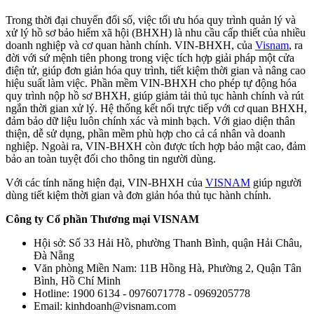
Trong thời đại chuyển đổi số, việc tối ưu hóa quy trình quản lý và
xử lý hồ sơ bảo hiểm xã hội (BHXH) là nhu cầu cấp thiết của nhiều
doanh nghiệp và cơ quan hành chính. VIN-BHXH, của
Visnam
, ra
đời với sứ mệnh tiên phong trong việc tích hợp giải pháp một cửa
điện tử, giúp đơn giản hóa quy trình, tiết kiệm thời gian và nâng cao
hiệu suất làm việc. Phần mềm VIN-BHXH cho phép tự động hóa
quy trình nộp hồ sơ BHXH, giúp giảm tải thủ tục hành chính và rút
ngắn thời gian xử lý. Hệ thống kết nối trực tiếp với cơ quan BHXH,
đảm bảo dữ liệu luôn chính xác và minh bạch. Với giao diện thân
thiện, dễ sử dụng, phần mềm phù hợp cho cả cá nhân và doanh
nghiệp. Ngoài ra, VIN-BHXH còn được tích hợp bảo mật cao, đảm
bảo an toàn tuyệt đối cho thông tin người dùng.
Với các tính năng hiện đại, VIN-BHXH của
VISNAM
giúp người
dùng tiết kiệm thời gian và đơn giản hóa thủ tục hành chính.
Công ty Cổ phần Thương mại VISNAM
Hội sở: Số 33 Hải Hồ, phường Thanh Bình, quận Hải Châu,
Đà Nẵng
Văn phòng Miền Nam: 11B Hồng Hà, Phường 2, Quận Tân
Bình, Hồ Chí Minh
Hotline: 1900 6134 - 0976071778 - 0969205778
Email: kinhdoanh@visnam.com