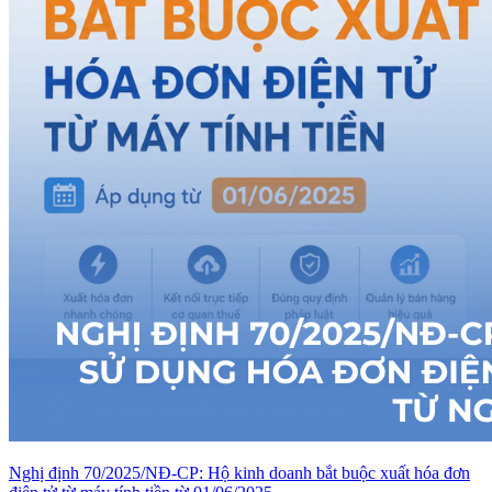
Nghị định 70/2025/NĐ-CP: Hộ kinh doanh bắt buộc xuất hóa đơn