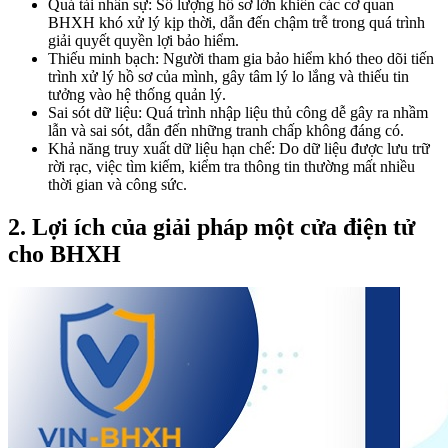
Quá tải nhân sự: Số lượng hồ sơ lớn khiến các cơ quan
BHXH khó xử lý kịp thời, dẫn đến chậm trễ trong quá trình
giải quyết quyền lợi bảo hiểm.
Thiếu minh bạch: Người tham gia bảo hiểm khó theo dõi tiến
trình xử lý hồ sơ của mình, gây tâm lý lo lắng và thiếu tin
tưởng vào hệ thống quản lý.
Sai sót dữ liệu: Quá trình nhập liệu thủ công dễ gây ra nhầm
lẫn và sai sót, dẫn đến những tranh chấp không đáng có.
Khả năng truy xuất dữ liệu hạn chế: Do dữ liệu được lưu trữ
rời rạc, việc tìm kiếm, kiểm tra thông tin thường mất nhiều
thời gian và công sức.
2. Lợi ích của giải pháp một cửa điện tử
cho BHXH