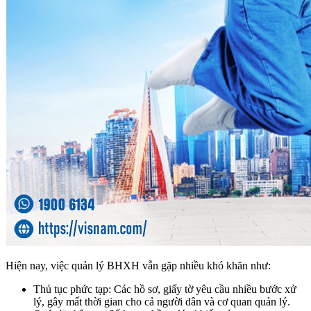
Hiện nay, việc quản lý BHXH vẫn gặp nhiều khó khăn như:
Thủ tục phức tạp: Các hồ sơ, giấy tờ yêu cầu nhiều bước xử
lý, gây mất thời gian cho cả người dân và cơ quan quản lý.