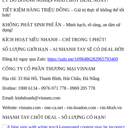
LÝ DO DOANH NGHIỆP PHẢI CHỐT DEAL NGAY!
TIẾT KIỆM HÀNG TRIỆU ĐỒNG – Giá trị thực tế không thể tốt
hơn!
KHÔNG PHÁT SINH PHÍ ẨN – Minh bạch, rõ ràng, an tâm sử
dụng!
KÍCH HOẠT SIÊU NHANH – CHỈ TRONG 5 PHÚT!
SỐ LƯỢNG GIỚI HẠN – AI NHANH TAY SẼ CÓ DEAL HỜI!
Đăng ký ngay qua Zalo:
https://zalo.me/1698486282965793469
CÔNG TY CỔ PHẦN THƯƠNG MẠI VISNAM
Địa chỉ: 33 Hải Hồ, Thanh Bình, Hải Châu, Đà Nẵng
Hotline: 1900 6134 - 0976 071 778 - 0969 205 778
Email: kinhdoanh@visnam.com
Website: visnam.com - one-ca.net - vin-hoadon.com - vin-bhxh.vn
NHANH TAY CHỐT DEAL – SỐ LƯỢNG CÓ HẠN!