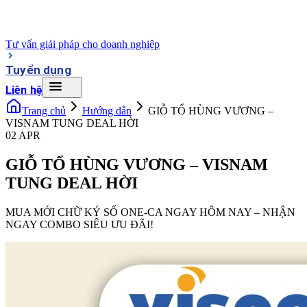
Tư vấn giải pháp cho doanh nghiệp
Tuyển dụng
Liên hệ
Trang chủ
Hướng dẫn
GIỖ TỔ HÙNG VƯƠNG –
VISNAM TUNG DEAL HỜI
02 APR
GIỖ TỔ HÙNG VƯƠNG – VISNAM
TUNG DEAL HỜI
MUA MỚI CHỮ KÝ SỐ ONE-CA NGAY HÔM NAY – NHẬN
NGAY COMBO SIÊU ƯU ĐÃI!