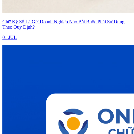
Chữ Ký Số Là Gì? Doanh Nghiệp Nào Bắt Buộc Phải Sử Dụng
Theo Quy Định?
01 JUL