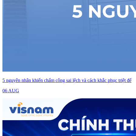
5 nguyên nhân khiến chấm công sai lệch và cách khắc phục triệt để
06 AUG