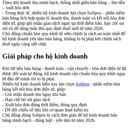
Theo dõi doanh thu minh bạch, thống nhất giữa bán hàng – thu tiền
– xuất hóa đơn
- Trong thực tế, nhiều hộ kinh doanh lựa chọn Sofipos – phần mềm
bán hàng tích hợp quản lý doanh thu, thanh toán và kết nối hóa đơn
điện tử, giúp ghi nhận giao dịch ngay tại thời điểm bán, hạn chế sai
sót và dễ dàng tuân thủ quy định thuế mới từ năm 2026.
Chủ động chuẩn hóa quy trình từ sớm chính là cách an toàn nhất để
hộ kinh doanh yên tâm bán hàng, không lo bị phạt khi chính sách
thuế ngày càng siết chặt.
Giải pháp cho hộ kinh doanh
Khi dữ liệu bán hàng - thanh toán - vận chuyển - hóa đơn điện tử đã
được đối soát tự động, hộ kinh doanh cần chuẩn hóa quy trình ngay
từ đầu để tránh rủi ro bị phạt.
Nhiều hộ kinh doanh hiện nay lựa chọn
Sofipos
- phần mềm bán
hàng kết nối hóa đơn điện tử, giúp:
- Ghi nhận doanh thu ngay khi bán
- Hạn chế bỏ sót giao dịch
- Xuất hóa đơn đúng thời điểm, đúng quy định
- Dễ đối chiếu số liệu khi cơ quan thuế kiểm tra
Chủ động dùng Sofipos là cách đơn giản để hộ kinh doanh bán
hàng minh bạch - đúng luật - yên tâm từ năm 2026.