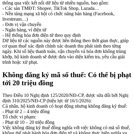
thông qua việc kết nối dữ liệu từ nhiều nguồn, bao gồm:
- Các sàn TMĐT: Shopee, TikTok Shop, Lazada…
- Nền tảng mạng xã hội có chức năng bán hàng (Facebook,
livestream…)
- Đơn vị vận chuyển
- Ngân hàng, ví điện tử
- Hệ thống hóa đơn điện tử theo quy định
Dữ liệu từ các nguồn này được liên thông theo thời gian thực, giúp
cơ quan thuế xác định chính xác doanh thu phát sinh theo từng
ngày. Khi số liệu thanh toán, vận chuyển và hóa đơn không trùng
khớp, hộ kinh doanh sẽ được đưa vào diện kiểm tra, yêu cầu giải
trình hoặc xử phạt.
Không đăng ký mã số thuế: Có thể bị phạt
tới 20 triệu đồng
Theo Điều 10 Nghị định 125/2020/NĐ-CP, được sửa đổi bởi Nghị
định 310/2025/NĐ-CP (hiệu lực từ 16/1/2026):
Cá nhân, hộ kinh doanh có hoạt động nhưng không đăng ký thuế:
- Phạt từ 2 – 4 triệu đồng
Tổ chức vi phạm:
- Phạt từ 10 – 20 triệu đồng
Việc không đăng ký thuế đồng nghĩa với việc không có mã số thuế,
không thể phát hành hóa đơn điện tử và không thực hiện nghĩa vụ