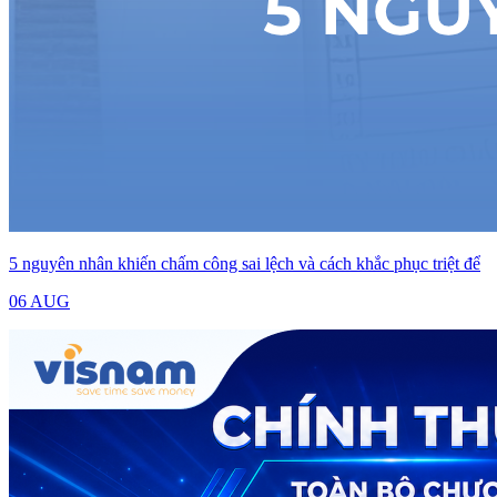
5 nguyên nhân khiến chấm công sai lệch và cách khắc phục triệt để
06 AUG