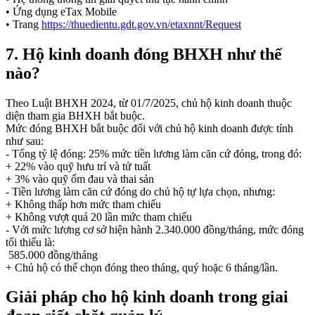
• Ứng dụng eTax Mobile
• Trang
https://thuedientu.gdt.gov.vn/etaxnnt/Request
7. Hộ kinh doanh đóng BHXH như thế
nào?
Theo Luật BHXH 2024, từ 01/7/2025, chủ hộ kinh doanh thuộc
diện tham gia BHXH bắt buộc.
Mức đóng BHXH bắt buộc đối với chủ hộ kinh doanh được tính
như sau:
- Tổng tỷ lệ đóng: 25% mức tiền lương làm căn cứ đóng, trong đó:
+ 22% vào quỹ hưu trí và tử tuất
+ 3% vào quỹ ốm đau và thai sản
- Tiền lương làm căn cứ đóng do chủ hộ tự lựa chọn, nhưng:
+ Không thấp hơn mức tham chiếu
+ Không vượt quá 20 lần mức tham chiếu
- Với mức lương cơ sở hiện hành 2.340.000 đồng/tháng, mức đóng
tối thiểu là:
585.000 đồng/tháng
+ Chủ hộ có thể chọn đóng theo tháng, quý hoặc 6 tháng/lần.
Giải pháp cho hộ kinh doanh trong giai