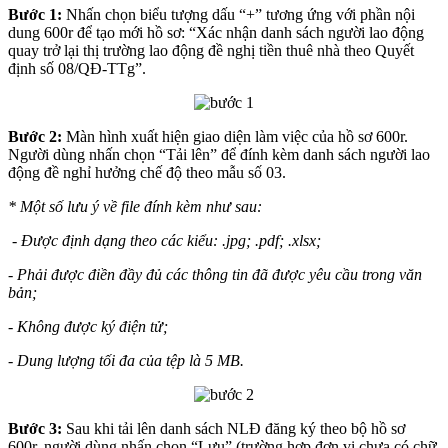
Bước 1:
Nhấn chọn biểu tượng dấu “+” tương ứng với phần nội
dung 600r để tạo mới hồ sơ: “Xác nhận danh sách người lao động
quay trở lại thị trường lao động đề nghị tiền thuê nhà theo Quyết
định số 08/QĐ-TTg”.
Bước 2:
Màn hình xuất hiện giao diện làm việc của hồ sơ 600r.
Người dùng nhấn chọn “Tải lên” để đính kèm danh sách người lao
động đề nghỉ hưởng chế độ theo mẫu số 03.
* Một số lưu ý về file đính kèm như sau:
- Được định dạng theo các kiểu: .jpg; .pdf; .xlsx;
- Phải được điền đầy đủ các thông tin đã được yêu cầu trong văn
bản;
- Không được ký điện tử;
- Dung lượng tối đa của tệp là 5 MB.
Bước 3:
Sau khi tải lên danh sách NLĐ đăng ký theo bộ hồ sơ
600r, người dùng nhấn chọn “Lưu” (trường hợp đơn vị chưa có chữ