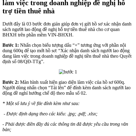
làm việc trong doanh nghiệp đề nghị hỗ
trợ tiền thuê nhà
Dưới đây là 03 bước đơn giản giúp đơn vị gửi hồ sơ xác nhận danh
sách người lao động đề nghị hỗ trợ tiền thuê nhà cho cơ quan
BHXH trên phần mềm VIN-BHXH.
Bước 1:
Nhấn chọn biểu tượng dấu “+” tương ứng với phần nội
dung 600q để tạo mới hồ sơ: “Xác nhận danh sách người lao động
đang làm việc trong doanh nghiệp đề nghị tiền thuê nhà theo Quyết
định số 08/QĐ-TTg”.
Bước 2:
Màn hình xuất hiện giao diện làm việc của hồ sơ 600q.
Người dùng nhấn chọn “Tải lên” để đính kèm danh sách người lao
động đề nghỉ hưởng chế độ theo mẫu số 02.
* Một số lưu ý về file đính kèm như sau:
- Được định dạng theo các kiểu: .jpg; .pdf; .xlsx;
- Phải được điền đầy đủ các thông tin đã được yêu cầu trong văn
bản;