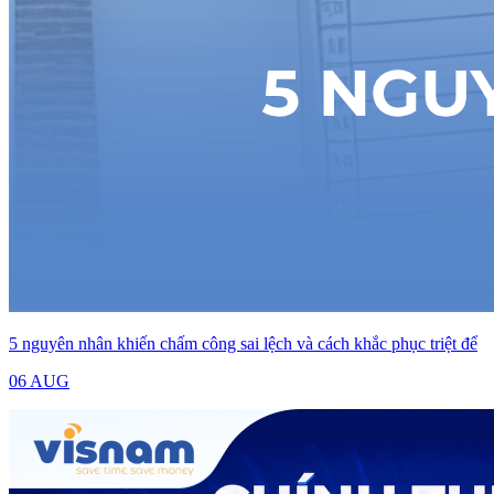
5 nguyên nhân khiến chấm công sai lệch và cách khắc phục triệt để
06 AUG