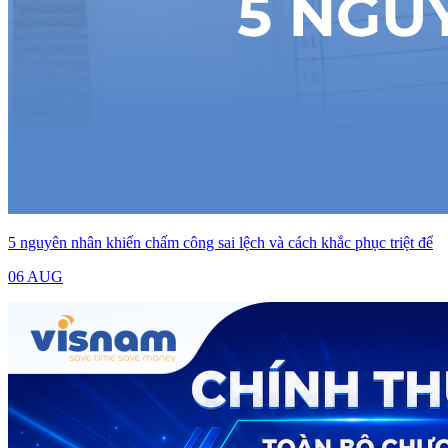
5 nguyên nhân khiến chấm công sai lệch và cách khắc phục triệt để
06 AUG