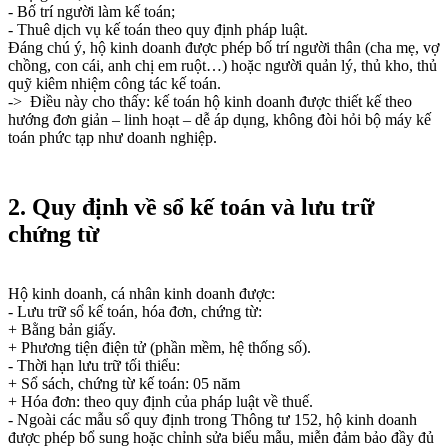
- Bố trí người làm kế toán;
- Thuê dịch vụ kế toán theo quy định pháp luật.
Đáng chú ý, hộ kinh doanh được phép bố trí người thân (cha mẹ, vợ
chồng, con cái, anh chị em ruột…) hoặc người quản lý, thủ kho, thủ
quỹ kiêm nhiệm công tác kế toán.
-> Điều này cho thấy: kế toán hộ kinh doanh được thiết kế theo
hướng đơn giản – linh hoạt – dễ áp dụng, không đòi hỏi bộ máy kế
toán phức tạp như doanh nghiệp.
2. Quy định về sổ kế toán và lưu trữ
chứng từ
Hộ kinh doanh, cá nhân kinh doanh được:
- Lưu trữ sổ kế toán, hóa đơn, chứng từ:
+ Bằng bản giấy.
+ Phương tiện điện tử (phần mềm, hệ thống số).
- Thời hạn lưu trữ tối thiểu:
+ Sổ sách, chứng từ kế toán: 05 năm
+ Hóa đơn: theo quy định của pháp luật về thuế.
- Ngoài các mẫu sổ quy định trong Thông tư 152, hộ kinh doanh
được phép bổ sung hoặc chỉnh sửa biểu mẫu, miễn đảm bảo đầy đủ