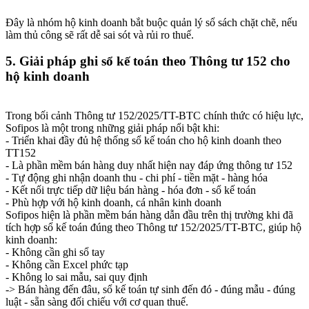
Đây là nhóm hộ kinh doanh bắt buộc quản lý sổ sách chặt chẽ, nếu
làm thủ công sẽ rất dễ sai sót và rủi ro thuế.
5. Giải pháp ghi sổ kế toán theo Thông tư 152 cho
hộ kinh doanh
Trong bối cảnh Thông tư 152/2025/TT-BTC chính thức có hiệu lực,
Sofipos là một trong những giải pháp nổi bật khi:
- Triển khai đầy đủ hệ thống sổ kế toán cho hộ kinh doanh theo
TT152
- Là phần mềm bán hàng duy nhất hiện nay đáp ứng thông tư 152
- Tự động ghi nhận doanh thu - chi phí - tiền mặt - hàng hóa
- Kết nối trực tiếp dữ liệu bán hàng - hóa đơn - sổ kế toán
- Phù hợp với hộ kinh doanh, cá nhân kinh doanh
Sofipos hiện là phần mềm bán hàng dẫn đầu trên thị trường khi đã
tích hợp sổ kế toán đúng theo Thông tư 152/2025/TT-BTC, giúp hộ
kinh doanh:
- Không cần ghi sổ tay
- Không cần Excel phức tạp
- Không lo sai mẫu, sai quy định
-> Bán hàng đến đâu, sổ kế toán tự sinh đến đó - đúng mẫu - đúng
luật - sẵn sàng đối chiếu với cơ quan thuế.