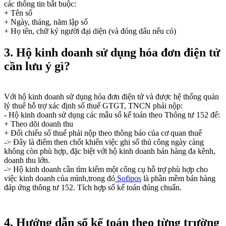
các thông tin bắt buộc:
+ Tên sổ
+ Ngày, tháng, năm lập sổ
+ Họ tên, chữ ký người đại diện (và đóng dấu nếu có)
3. Hộ kinh doanh sử dụng hóa đơn điện tử
cần lưu ý gì?
Với hộ kinh doanh sử dụng hóa đơn điện tử và được hệ thống quản
lý thuế hỗ trợ xác định số thuế GTGT, TNCN phải nộp:
- Hộ kinh doanh sử dụng các mẫu sổ kế toán theo Thông tư 152 để:
+ Theo dõi doanh thu
+ Đối chiếu số thuế phải nộp theo thông báo của cơ quan thuế
-> Đây là điểm then chốt khiến việc ghi sổ thủ công ngày càng
không còn phù hợp, đặc biệt với hộ kinh doanh bán hàng đa kênh,
doanh thu lớn.
-> Hộ kinh doanh cần tìm kiếm một công cụ hỗ trợ phù hợp cho
việc kinh doanh của mình,trong đó
Sofipos
là phần mềm bán hàng
đáp ứng thông tư 152. Tích hợp sổ kế toán đúng chuẩn.
4. Hướng dẫn sổ kế toán theo từng trường