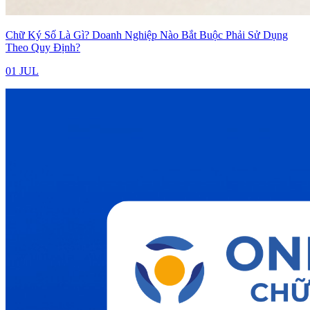
Chữ Ký Số Là Gì? Doanh Nghiệp Nào Bắt Buộc Phải Sử Dụng
Theo Quy Định?
01 JUL