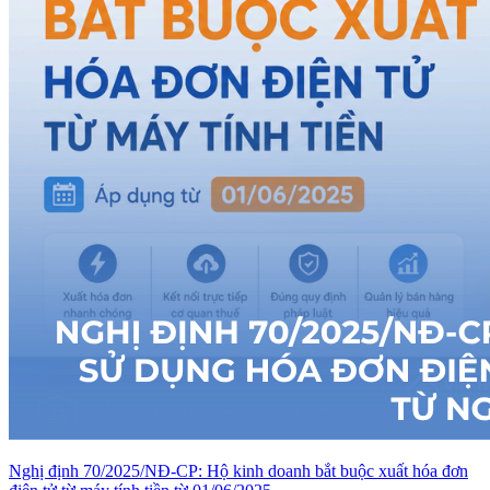
Nghị định 70/2025/NĐ-CP: Hộ kinh doanh bắt buộc xuất hóa đơn