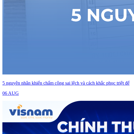
5 nguyên nhân khiến chấm công sai lệch và cách khắc phục triệt để
06 AUG