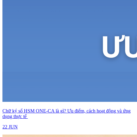
Chữ ký số HSM ONE-CA là gì? Ưu điểm, cách hoạt động và ứng
dụng thực tế
22 JUN