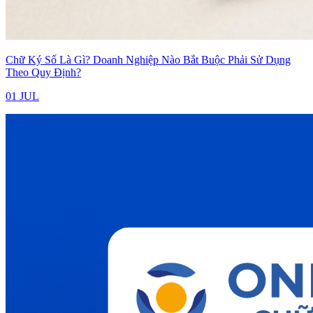
Chữ Ký Số Là Gì? Doanh Nghiệp Nào Bắt Buộc Phải Sử Dụng
Theo Quy Định?
01 JUL