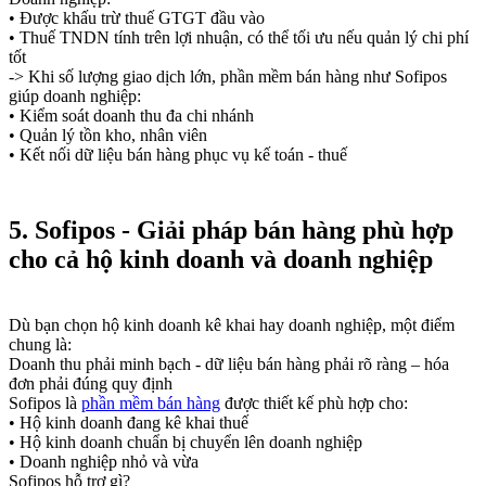
• Được khấu trừ thuế GTGT đầu vào
• Thuế TNDN tính trên lợi nhuận, có thể tối ưu nếu quản lý chi phí
tốt
-> Khi số lượng giao dịch lớn, phần mềm bán hàng như Sofipos
giúp doanh nghiệp:
• Kiểm soát doanh thu đa chi nhánh
• Quản lý tồn kho, nhân viên
• Kết nối dữ liệu bán hàng phục vụ kế toán - thuế
5. Sofipos - Giải pháp bán hàng phù hợp
cho cả hộ kinh doanh và doanh nghiệp
Dù bạn chọn hộ kinh doanh kê khai hay doanh nghiệp, một điểm
chung là:
Doanh thu phải minh bạch - dữ liệu bán hàng phải rõ ràng – hóa
đơn phải đúng quy định
Sofipos là
phần mềm bán hàng
được thiết kế phù hợp cho:
• Hộ kinh doanh đang kê khai thuế
• Hộ kinh doanh chuẩn bị chuyển lên doanh nghiệp
• Doanh nghiệp nhỏ và vừa
Sofipos hỗ trợ gì?