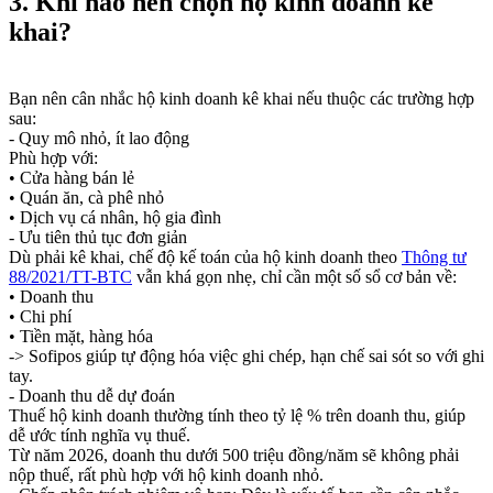
3. Khi nào nên chọn hộ kinh doanh kê
khai?
Bạn nên cân nhắc hộ kinh doanh kê khai nếu thuộc các trường hợp
sau:
- Quy mô nhỏ, ít lao động
Phù hợp với:
• Cửa hàng bán lẻ
• Quán ăn, cà phê nhỏ
• Dịch vụ cá nhân, hộ gia đình
- Ưu tiên thủ tục đơn giản
Dù phải kê khai, chế độ kế toán của hộ kinh doanh theo
Thông tư
88/2021/TT-BTC
vẫn khá gọn nhẹ, chỉ cần một số sổ cơ bản về:
• Doanh thu
• Chi phí
• Tiền mặt, hàng hóa
-> Sofipos giúp tự động hóa việc ghi chép, hạn chế sai sót so với ghi
tay.
- Doanh thu dễ dự đoán
Thuế hộ kinh doanh thường tính theo tỷ lệ % trên doanh thu, giúp
dễ ước tính nghĩa vụ thuế.
Từ năm 2026, doanh thu dưới 500 triệu đồng/năm sẽ không phải
nộp thuế, rất phù hợp với hộ kinh doanh nhỏ.