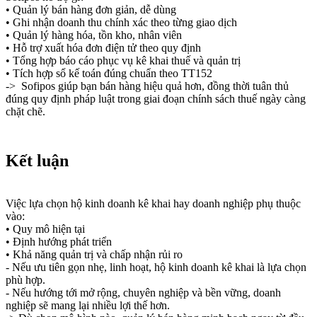
• Quản lý bán hàng đơn giản, dễ dùng
• Ghi nhận doanh thu chính xác theo từng giao dịch
• Quản lý hàng hóa, tồn kho, nhân viên
• Hỗ trợ xuất hóa đơn điện tử theo quy định
• Tổng hợp báo cáo phục vụ kê khai thuế và quản trị
• Tích hợp sổ kế toán đúng chuẩn theo TT152
-> Sofipos giúp bạn bán hàng hiệu quả hơn, đồng thời tuân thủ
đúng quy định pháp luật trong giai đoạn chính sách thuế ngày càng
chặt chẽ.
Kết luận
Việc lựa chọn hộ kinh doanh kê khai hay doanh nghiệp phụ thuộc
vào:
• Quy mô hiện tại
• Định hướng phát triển
• Khả năng quản trị và chấp nhận rủi ro
- Nếu ưu tiên gọn nhẹ, linh hoạt, hộ kinh doanh kê khai là lựa chọn
phù hợp.
- Nếu hướng tới mở rộng, chuyên nghiệp và bền vững, doanh
nghiệp sẽ mang lại nhiều lợi thế hơn.