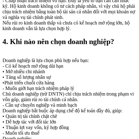
- Chấp nhận trách nhiệm vô hạn: Đây là yếu tố bạn cần cân nhắc
kỹ. Hộ kinh doanh không có tư cách pháp nhân, vì vậy chủ hộ phải
chịu trách nhiệm bằng toàn bộ tài sản cá nhân đối với mọi khoản nợ
và nghĩa vụ tài chính phát sinh.
Nếu rủi ro kinh doanh thấp và chưa có kế hoạch mở rộng lớn, hộ
kinh doanh vẫn là lựa chọn hợp lý.
4. Khi nào nên chọn doanh nghiệp?
Doanh nghiệp là lựa chọn phù hợp nếu bạn:
- Có kế hoạch mở rộng dài hạn
• Mở nhiều chi nhánh
• Tăng số lượng nhân sự
•Phát triển chuỗi cửa hàng
- Muốn giới hạn trách nhiệm pháp lý
Chủ doanh nghiệp (trừ DNTN) chỉ chịu trách nhiệm trong phạm vi
vốn góp, giảm rủi ro tài chính cá nhân.
- Cần sự chuyên nghiệp và minh bạch
Doanh nghiệp bắt buộc áp dụng chế độ kế toán đầy đủ, giúp:
• Quản trị tài chính chặt chẽ
• Dễ hợp tác với đối tác lớn
• Thuận lợi vay vốn, ký hợp đồng
- Muốn tối ưu thuế
Doanh nghiệp: