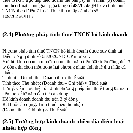
thuế GTGT trực tiếp theo doanh thu bằng tỷ lệ % nhân (x) doanh
thu theo Luật Thuế giá trị gia tăng số 48/2024/QH15 và tính thuế
TNCN theo Điều 7 Luật Thuế thu nhập cá nhân số
109/2025/QH15.
(2.4) Phương pháp tính thuế TNCN hộ kinh doanh
Phương pháp tính thuế TNCN hộ kinh doanh được quy định tại
Điều 5 Nghị định số 68/2026/NĐ-CP như sau:
Với hộ kinh doanh có mức doanh thu năm trên 500 triệu đồng đến 3
tỷ đồng thì chọn một trong hai phương pháp tính thuế thu nhập cá
nhân:
Tính trên Doanh thu: Doanh thu x thuế suất:
Tính theo Thu nhập: (Doanh thu – Chi phí) × Thuế suất
Lưu ý: Cần thực hiện ổn định phương pháp tính thuế trong 02 năm
liên tục kể từ năm đầu tiên áp dụng
Hộ kinh doanh doanh thu trên 3 tỷ đồng
Bắt buộc áp dụng: Tính thuế theo thu nhập
(Doanh thu – Chi phí) × Thuế suất
(2.5) Trường hợp kinh doanh nhiều địa điểm hoặc
nhiều hợp đồng