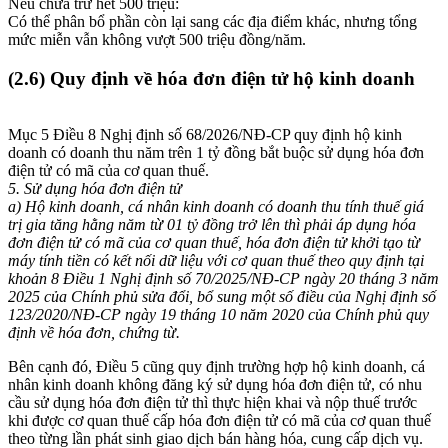
Nếu chưa trừ hết 500 triệu:
Có thể phân bổ phần còn lại sang các địa điểm khác, nhưng tổng
mức miễn vẫn không vượt 500 triệu đồng/năm.
(2.6) Quy định về hóa đơn điện tử hộ kinh doanh
Mục 5 Điều 8 Nghị định số 68/2026/NĐ-CP quy định hộ kinh
doanh có doanh thu năm trên 1 tỷ đồng bắt buộc sử dụng hóa đơn
điện tử có mã của cơ quan thuế.
5. Sử dụng hóa đơn điện tử
a) Hộ kinh doanh, cá nhân kinh doanh có doanh thu tính thuế giá
trị gia tăng hằng năm từ 01 tỷ đồng trở lên thì phải áp dụng hóa
đơn điện tử có mã của cơ quan thuế, hóa đơn điện tử khởi tạo từ
máy tính tiền có kết nối dữ liệu với cơ quan thuế theo quy định tại
khoản 8 Điều 1 Nghị định số 70/2025/NĐ-CP ngày 20 tháng 3 năm
2025 của Chính phủ sửa đổi, bổ sung một số điều của Nghị định số
123/2020/NĐ-CP ngày 19 tháng 10 năm 2020 của Chính phủ quy
định về hóa đơn, chứng từ.
Bên cạnh đó, Điều 5 cũng quy định trường hợp hộ kinh doanh, cá
nhân kinh doanh không đăng ký sử dụng hóa đơn điện tử, có nhu
cầu sử dụng hóa đơn điện tử thì thực hiện khai và nộp thuế trước
khi được cơ quan thuế cấp hóa đơn điện tử có mã của cơ quan thuế
theo từng lần phát sinh giao dịch bán hàng hóa, cung cấp dịch vụ.