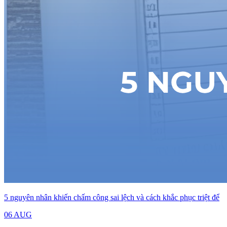
5 nguyên nhân khiến chấm công sai lệch và cách khắc phục triệt để
06 AUG