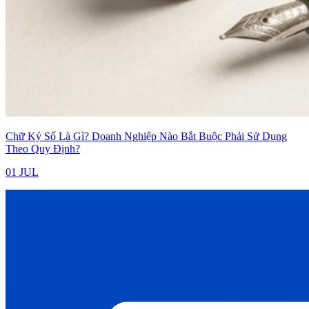
Chữ Ký Số Là Gì? Doanh Nghiệp Nào Bắt Buộc Phải Sử Dụng
Theo Quy Định?
01 JUL