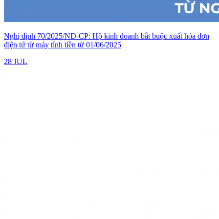
Nghị định 70/2025/NĐ-CP: Hộ kinh doanh bắt buộc xuất hóa đơn
điện tử từ máy tính tiền từ 01/06/2025
28 JUL