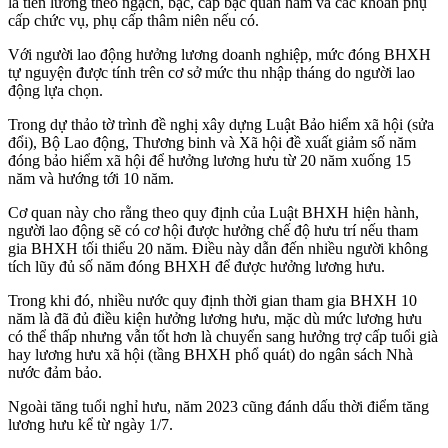
là tiền lương theo ngạch, bậc, cấp bậc quân hàm và các khoản phụ
cấp chức vụ, phụ cấp thâm niên nếu có.
Với người lao động hưởng lương doanh nghiệp, mức đóng BHXH
tự nguyện được tính trên cơ sở mức thu nhập tháng do người lao
động lựa chọn.
Trong dự thảo tờ trình đề nghị xây dựng Luật Bảo hiểm xã hội (sửa
đổi), Bộ Lao động, Thương binh và Xã hội đề xuất giảm số năm
đóng bảo hiểm xã hội để hưởng lương hưu từ 20 năm xuống 15
năm và hướng tới 10 năm.
Cơ quan này cho rằng theo quy định của Luật BHXH hiện hành,
người lao động sẽ có cơ hội được hưởng chế độ hưu trí nếu tham
gia BHXH tối thiểu 20 năm. Điều này dẫn đến nhiều người không
tích lũy đủ số năm đóng BHXH để được hưởng lương hưu.
Trong khi đó, nhiều nước quy định thời gian tham gia BHXH 10
năm là đã đủ điều kiện hưởng lương hưu, mặc dù mức lương hưu
có thể thấp nhưng vẫn tốt hơn là chuyển sang hưởng trợ cấp tuổi già
hay lương hưu xã hội (tầng BHXH phổ quát) do ngân sách Nhà
nước đảm bảo.
Ngoài tăng tuổi nghỉ hưu, năm 2023 cũng đánh dấu thời điểm tăng
lương hưu kể từ ngày 1/7.