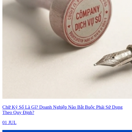
Chữ Ký Số Là Gì? Doanh Nghiệp Nào Bắt Buộc Phải Sử Dụng
Theo Quy Định?
01 JUL