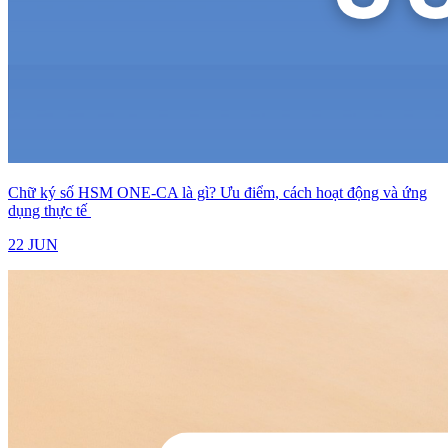
Chữ ký số HSM ONE-CA là gì? Ưu điểm, cách hoạt động và ứng
dụng thực tế
22 JUN