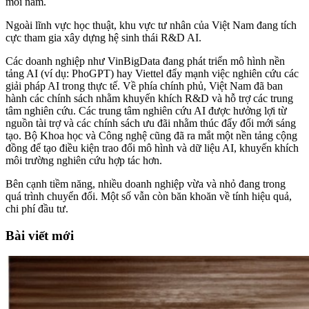
mỗi năm.
Ngoài lĩnh vực học thuật, khu vực tư nhân của Việt Nam đang tích
cực tham gia xây dựng hệ sinh thái R&D AI.
Các doanh nghiệp như VinBigData đang phát triển mô hình nền
tảng AI (ví dụ: PhoGPT) hay Viettel đẩy mạnh việc nghiên cứu các
giải pháp AI trong thực tế. Về phía chính phủ, Việt Nam đã ban
hành các chính sách nhằm khuyến khích R&D và hỗ trợ các trung
tâm nghiên cứu. Các trung tâm nghiên cứu AI được hưởng lợi từ
nguồn tài trợ và các chính sách ưu đãi nhằm thúc đẩy đổi mới sáng
tạo. Bộ Khoa học và Công nghệ cũng đã ra mắt một nền tảng cộng
đồng để tạo điều kiện trao đổi mô hình và dữ liệu AI, khuyến khích
môi trường nghiên cứu hợp tác hơn.
Bên cạnh tiềm năng, nhiều doanh nghiệp vừa và nhỏ đang trong
quá trình chuyển đổi. Một số vẫn còn băn khoăn về tính hiệu quả,
chi phí đầu tư.
Bài viết mới