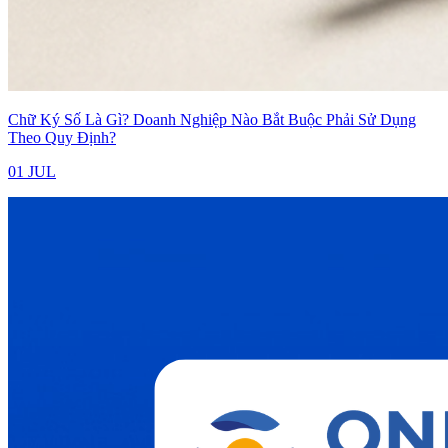
Chữ Ký Số Là Gì? Doanh Nghiệp Nào Bắt Buộc Phải Sử Dụng
Theo Quy Định?
01 JUL