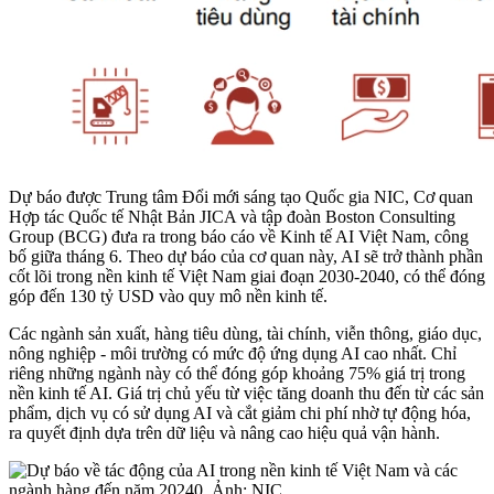
Dự báo được Trung tâm Đổi mới sáng tạo Quốc gia NIC, Cơ quan
Hợp tác Quốc tế Nhật Bản JICA và tập đoàn Boston Consulting
Group (BCG) đưa ra trong báo cáo về Kinh tế AI Việt Nam, công
bố giữa tháng 6. Theo dự báo của cơ quan này, AI sẽ trở thành phần
cốt lõi trong nền kinh tế Việt Nam giai đoạn 2030-2040, có thể đóng
góp đến 130 tỷ USD vào quy mô nền kinh tế.
Các ngành sản xuất, hàng tiêu dùng, tài chính, viễn thông, giáo dục,
nông nghiệp - môi trường có mức độ ứng dụng AI cao nhất. Chỉ
riêng những ngành này có thể đóng góp khoảng 75% giá trị trong
nền kinh tế AI. Giá trị chủ yếu từ việc tăng doanh thu đến từ các sản
phẩm, dịch vụ có sử dụng AI và cắt giảm chi phí nhờ tự động hóa,
ra quyết định dựa trên dữ liệu và nâng cao hiệu quả vận hành.