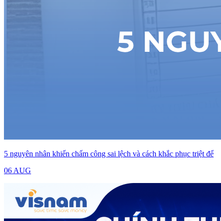
5 nguyên nhân khiến chấm công sai lệch và cách khắc phục triệt để
06 AUG