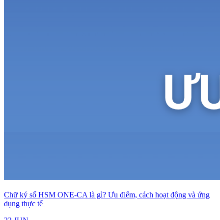
Chữ ký số HSM ONE-CA là gì? Ưu điểm, cách hoạt động và ứng
dụng thực tế