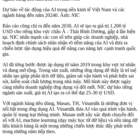
Dự báo về tác động của AI trong nền kinh tế Việt Nam và các
ngành hàng đến năm 20240. Ảnh:
NIC
Báo cáo cũng chỉ ra đến năm 2030, AI sẽ tạo ra giá trị 1.200 tỷ
USD cho riêng khu vực châu Á - Thái Bình Dương, gấp 4 lần hiện
tại. NIC nhấn mạnh các con số trên giúp các doanh nghiệp, nhà
hoạch định chính sách nhìn nhận rõ tiềm năng của AI và đưa ra
chiến lược tận dụng hiệu quả để nâng cao năng lực cạnh tranh quốc
gia.
AI đã từng bước được áp dụng từ năm 2019 trong khu vực tư nhân
và đang mở rộng. Trong sản xuất, những ứng dụng dễ thấy là trí tuệ
nhân tạo giúp phân tích dữ liệu, giám sát vận hành và phát hiện sai
sót, kiểm soát chất lượng trong nhà máy. Mô hình này được ngày
càng nhiều doanh nghiệp ứng dụng và đổi mới. NIC dự báo riêng
ngành sản xuất, giá trị AI tạo ra có thể đạt 25-30 tỷ USD.
Với ngành hàng tiêu dùng, Masan, TH, Vinamilk là những đơn vị
nổi bật trong ứng dụng AI. Vinamilk đưa AI vào quá trình vận hành,
quản lý trang trại thông minh. Masan mới xây xác định chuyển đổi
số với AI, machine learning (dạy máy học từ dữ liệu) và nền tảng dữ
liệu khách hàng là một trong những chiến lược thúc đẩy phát triển
trong những năm tiếp theo.