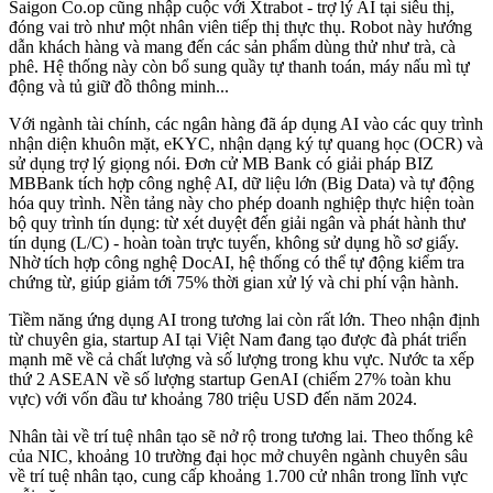
Saigon Co.op cũng nhập cuộc với Xtrabot - trợ lý AI tại siêu thị,
đóng vai trò như một nhân viên tiếp thị thực thụ. Robot này hướng
dẫn khách hàng và mang đến các sản phẩm dùng thử như trà, cà
phê. Hệ thống này còn bổ sung quầy tự thanh toán, máy nấu mì tự
động và tủ giữ đồ thông minh...
Với ngành tài chính, các ngân hàng đã áp dụng AI vào các quy trình
nhận diện khuôn mặt, eKYC, nhận dạng ký tự quang học (OCR) và
sử dụng trợ lý giọng nói. Đơn cử MB Bank có giải pháp BIZ
MBBank tích hợp công nghệ AI, dữ liệu lớn (Big Data) và tự động
hóa quy trình. Nền tảng này cho phép doanh nghiệp thực hiện toàn
bộ quy trình tín dụng: từ xét duyệt đến giải ngân và phát hành thư
tín dụng (L/C) - hoàn toàn trực tuyến, không sử dụng hồ sơ giấy.
Nhờ tích hợp công nghệ DocAI, hệ thống có thể tự động kiểm tra
chứng từ, giúp giảm tới 75% thời gian xử lý và chi phí vận hành.
Tiềm năng ứng dụng AI trong tương lai còn rất lớn. Theo nhận định
từ chuyên gia, startup AI tại Việt Nam đang tạo được đà phát triển
mạnh mẽ về cả chất lượng và số lượng trong khu vực. Nước ta xếp
thứ 2 ASEAN về số lượng startup GenAI (chiếm 27% toàn khu
vực) với vốn đầu tư khoảng 780 triệu USD đến năm 2024.
Nhân tài về trí tuệ nhân tạo sẽ nở rộ trong tương lai. Theo thống kê
của NIC, khoảng 10 trường đại học mở chuyên ngành chuyên sâu
về trí tuệ nhân tạo, cung cấp khoảng 1.700 cử nhân trong lĩnh vực