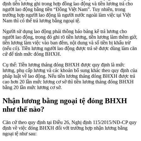
định tiền lương ghi trong hợp đồng lao động và tiền lương trả cho
người lao động bằng tiền “Đồng Việt Nam”. Tuy nhiên, trong
trường hợp người lao động là người nước ngoài làm việc tại Việt
Nam thì có thể trả lương bằng ngoại tệ.
Người sử dụng lao động phải thông báo bảng kê trả lương cho
người lao động, trong đó ghi rõ tiền lương, tiền lương làm thêm giờ,
tiền lương làm việc vào ban đêm, nội dung và số tiền bị khấu trừ
(nếu có). Tiền lương người lao động được trả sẽ được dùng làm căn
cứ để tính mức đóng BHXH.
Cụ thể: Tiền lương tháng đóng BHXH được quy định là mức
lương, phụ cấp lương và các khoản bổ sung khác theo quy định của
pháp luật về lao động. Nếu tiền lương tháng đóng BHXH được trả
cao hơn 20 lần mức lương cơ sở thì tiền lương tháng đóng BHXH
bằng 20 lần mức lương cơ sở.
Nhận lương bằng ngoại tệ đóng BHXH
như thế nào?
Căn cứ theo quy định tại Điều 26, Nghị định 115/2015/NĐ-CP quy
định về việc đóng BHXH đối với trường hợp nhận lương bằng
ngoại tệ như sau: