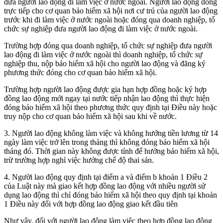
đưa người lao động đi làm việc ở nước ngoài. Người lao động đóng
trực tiếp cho cơ quan bảo hiểm xã hội nơi cư trú của người lao động
trước khi đi làm việc ở nước ngoài hoặc đóng qua doanh nghiệp, tổ
chức sự nghiệp đưa người lao động đi làm việc ở nước ngoài.
Trường hợp đóng qua doanh nghiệp, tổ chức sự nghiệp đưa người
lao động đi làm việc ở nước ngoài thì doanh nghiệp, tổ chức sự
nghiệp thu, nộp bảo hiểm xã hội cho người lao động và đăng ký
phương thức đóng cho cơ quan bảo hiểm xã hội.
Trường hợp người lao động được gia hạn hợp đồng hoặc ký hợp
đồng lao động mới ngay tại nước tiếp nhận lao động thì thực hiện
đóng bảo hiểm xã hội theo phương thức quy định tại Điều này hoặc
truy nộp cho cơ quan bảo hiểm xã hội sau khi về nước.
3. Người lao động không làm việc và không hưởng tiền lương từ 14
ngày làm việc trở lên trong tháng thì không đóng bảo hiểm xã hội
tháng đó. Thời gian này không được tính để hưởng bảo hiểm xã hội,
trừ trường hợp nghỉ việc hưởng chế độ thai sản.
4. Người lao động quy định tại điểm a và điểm b khoản 1 Điều 2
của Luật này mà giao kết hợp đồng lao động với nhiều người sử
dụng lao động thì chỉ đóng bảo hiểm xã hội theo quy định tại khoản
1 Điều này đối với hợp đồng lao động giao kết đầu tiên
Như vậy, đối với người lao động làm việc theo hợp đồng lao động