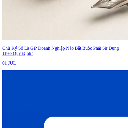
Chữ Ký Số Là Gì? Doanh Nghiệp Nào Bắt Buộc Phải Sử Dụng
Theo Quy Định?
01 JUL