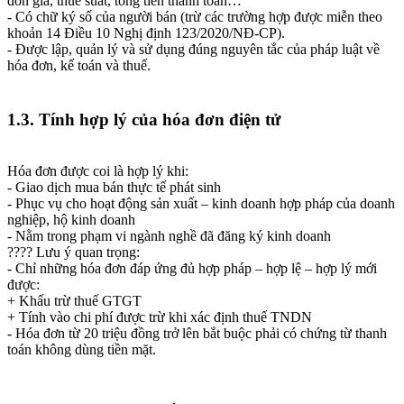
đơn giá, thuế suất, tổng tiền thanh toán…
- Có chữ ký số của người bán (trừ các trường hợp được miễn theo
khoản 14 Điều 10 Nghị định 123/2020/NĐ-CP).
- Được lập, quản lý và sử dụng đúng nguyên tắc của pháp luật về
hóa đơn, kế toán và thuế.
1.3. Tính hợp lý của hóa đơn điện tử
Hóa đơn được coi là hợp lý khi:
- Giao dịch mua bán thực tế phát sinh
- Phục vụ cho hoạt động sản xuất – kinh doanh hợp pháp của doanh
nghiệp, hộ kinh doanh
- Nằm trong phạm vi ngành nghề đã đăng ký kinh doanh
???? Lưu ý quan trọng:
- Chỉ những hóa đơn đáp ứng đủ hợp pháp – hợp lệ – hợp lý mới
được:
+ Khấu trừ thuế GTGT
+ Tính vào chi phí được trừ khi xác định thuế TNDN
- Hóa đơn từ 20 triệu đồng trở lên bắt buộc phải có chứng từ thanh
toán không dùng tiền mặt.