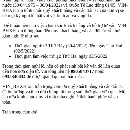
nước (30/04/1975 – 30/04/2022) và Quốc Tế Lao động 01/05, VIN-
BHXH xin kính chúc quý khách hàng và các đối tác của đơn vị sẽ
có một kỳ nghỉ lễ thật vui vẻ, bình an và ý nghĩa.
Để thuận tiện cho việc chăm sóc khách hàng và hỗ trợ tư vấn, VIN-
BHXH xin thông báo đến quý khách hàng và các đối tác về thời
gian nghỉ lễ như sau:
Thời gian nghỉ: từ Thứ Bảy (30/4/2022) đến ngày Thứ Hai
(02/5/2022)
Thời gian làm việc trở lại: Thứ Ba, ngày 03/5/2022
Trong thời gian nghỉ lễ, nếu có phát sinh bất kỳ vấn đề liên quan
đến hóa đơn điện tử, vui lòng liên hệ
0905843717
hoặc
0935340434
để được giải đáp mọi thắc mắc.
VIN_BHXH xin trân trọng cám ơn quý khách hàng và các đối tác
đã tin tưởng và theo dõi chúng tôi trong suốt thời gian vừa qua. Một
lần nữa kính chúc quý vị một mùa nghỉ lễ thật hạnh phúc và an
toàn.
Trân trọng cám ơn!