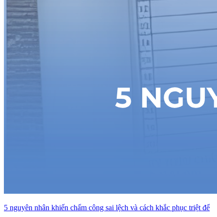
5 nguyên nhân khiến chấm công sai lệch và cách khắc phục triệt để