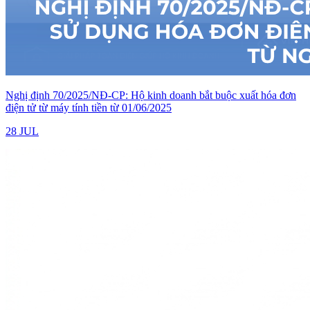
Nghị định 70/2025/NĐ-CP: Hộ kinh doanh bắt buộc xuất hóa đơn
điện tử từ máy tính tiền từ 01/06/2025
28 JUL