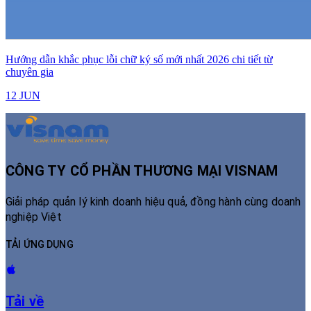
Hướng dẫn khắc phục lỗi chữ ký số mới nhất 2026 chi tiết từ
chuyên gia
12 JUN
CÔNG TY CỔ PHẦN THƯƠNG MẠI VISNAM
Giải pháp quản lý kinh doanh hiệu quả, đồng hành cùng doanh
nghiệp Việt
TẢI ỨNG DỤNG
Tải về