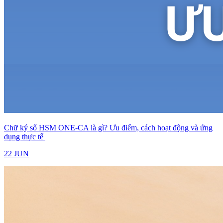
Chữ ký số HSM ONE-CA là gì? Ưu điểm, cách hoạt động và ứng
dụng thực tế
22 JUN