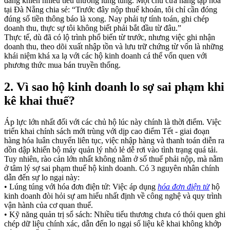
đang khiến nhiều tiểu thương lúng túng. Một chủ cửa hàng tạp hóa
tại Đà Nẵng chia sẻ: “Trước đây nộp thuế khoán, tôi chỉ cần đóng
đúng số tiền thông báo là xong. Nay phải tự tính toán, ghi chép
doanh thu, thực sự tôi không biết phải bắt đầu từ đâu.”
Thực tế, dù đã có lộ trình phổ biến từ trước, nhưng việc ghi nhận
doanh thu, theo dõi xuất nhập tồn và lưu trữ chứng từ vốn là những
khái niệm khá xa lạ với các hộ kinh doanh cá thể vốn quen với
phương thức mua bán truyền thống.
2. Vì sao hộ kinh doanh lo sợ sai phạm khi
kê khai thuế?
Áp lực lớn nhất đối với các chủ hộ lúc này chính là thời điểm. Việc
triển khai chính sách mới trùng với dịp cao điểm Tết - giai đoạn
hàng hóa luân chuyển liên tục, việc nhập hàng và thanh toán diễn ra
dồn dập khiến bộ máy quản lý nhỏ lẻ dễ rơi vào tình trạng quá tải.
Tuy nhiên, rào cản lớn nhất không nằm ở số thuế phải nộp, mà nằm
ở tâm lý sợ sai phạm thuế hộ kinh doanh. Có 3 nguyên nhân chính
dẫn đến sự lo ngại này:
• Lúng túng với hóa đơn điện tử: Việc áp dụng
hóa đơn điện tử
hộ
kinh doanh đòi hỏi sự am hiểu nhất định về công nghệ và quy trình
vận hành của cơ quan thuế.
• Kỹ năng quản trị sổ sách: Nhiều tiểu thương chưa có thói quen ghi
chép dữ liệu chính xác, dẫn đến lo ngại số liệu kê khai không khớp