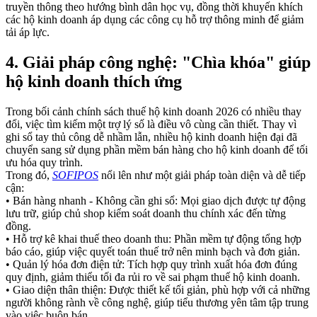
truyền thông theo hướng bình dân học vụ, đồng thời khuyến khích
các hộ kinh doanh áp dụng các công cụ hỗ trợ thông minh để giảm
tải áp lực.
4. Giải pháp công nghệ: "Chìa khóa" giúp
hộ kinh doanh thích ứng
Trong bối cảnh chính sách thuế hộ kinh doanh 2026 có nhiều thay
đổi, việc tìm kiếm một trợ lý số là điều vô cùng cần thiết. Thay vì
ghi sổ tay thủ công dễ nhầm lẫn, nhiều hộ kinh doanh hiện đại đã
chuyển sang sử dụng phần mềm bán hàng cho hộ kinh doanh để tối
ưu hóa quy trình.
Trong đó,
SOFIPOS
nổi lên như một giải pháp toàn diện và dễ tiếp
cận:
• Bán hàng nhanh - Không cần ghi sổ: Mọi giao dịch được tự động
lưu trữ, giúp chủ shop kiểm soát doanh thu chính xác đến từng
đồng.
• Hỗ trợ kê khai thuế theo doanh thu: Phần mềm tự động tổng hợp
báo cáo, giúp việc quyết toán thuế trở nên minh bạch và đơn giản.
• Quản lý hóa đơn điện tử: Tích hợp quy trình xuất hóa đơn đúng
quy định, giảm thiểu tối đa rủi ro về sai phạm thuế hộ kinh doanh.
• Giao diện thân thiện: Được thiết kế tối giản, phù hợp với cả những
người không rành về công nghệ, giúp tiểu thương yên tâm tập trung
vào việc buôn bán.