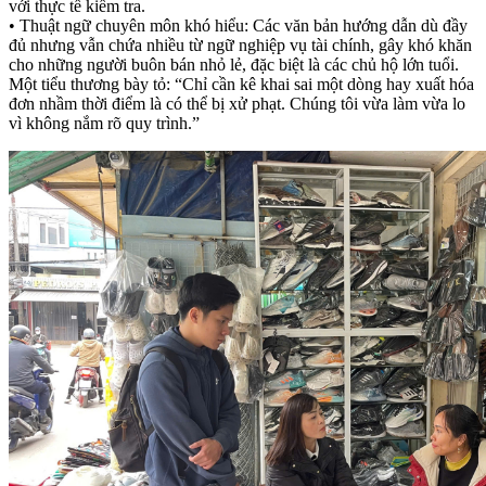
với thực tế kiểm tra.
• Thuật ngữ chuyên môn khó hiểu: Các văn bản hướng dẫn dù đầy
đủ nhưng vẫn chứa nhiều từ ngữ nghiệp vụ tài chính, gây khó khăn
cho những người buôn bán nhỏ lẻ, đặc biệt là các chủ hộ lớn tuổi.
Một tiểu thương bày tỏ: “Chỉ cần kê khai sai một dòng hay xuất hóa
đơn nhầm thời điểm là có thể bị xử phạt. Chúng tôi vừa làm vừa lo
vì không nắm rõ quy trình.”