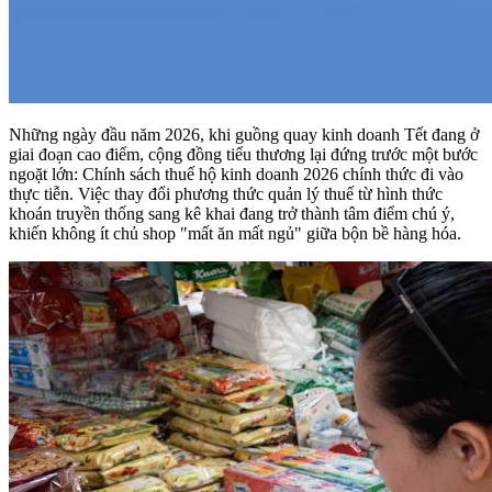
Những ngày đầu năm 2026, khi guồng quay kinh doanh Tết đang ở
giai đoạn cao điểm, cộng đồng tiểu thương lại đứng trước một bước
ngoặt lớn: Chính sách thuế hộ kinh doanh 2026 chính thức đi vào
thực tiễn. Việc thay đổi phương thức quản lý thuế từ hình thức
khoán truyền thống sang kê khai đang trở thành tâm điểm chú ý,
khiến không ít chủ shop "mất ăn mất ngủ" giữa bộn bề hàng hóa.