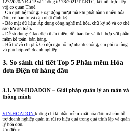
123/2020/NĐ-CP và Thông tư 78/2021/TT-BTC, kết nối trực tiếp
với cơ quan Thuế.
- Ổn định hệ thống: Hoạt động mượt mà khi phát hành nhiều hóa
đơn, có bảo trì và cập nhật định kỳ.
- Bảo mật dữ liệu: Áp dụng công nghệ mã hóa, chữ ký số và cơ chế
sao lưu an toàn.
- Dễ sử dụng: Giao diện thân thiện, dễ thao tác và tích hợp với phần
mềm kế toán, bán hàng.
- Hỗ trợ và chi phí: Có đội ngũ hỗ trợ nhanh chóng, chi phí rõ ràng
và phù hợp với doanh nghiệp.
3. So sánh chi tiết Top 5 Phần mềm Hóa
đơn Điện tử hàng đầu
3.1. VIN-HOADON – Giải pháp quản lý an toàn và
thông minh
VIN-HOADON
không chỉ là phần mềm xuất hóa đơn mà còn hỗ
trợ doanh nghiệp quản trị rủi ro hiệu quả trong quá trình lập và quản
lý hóa đơn.
Ưu điểm: