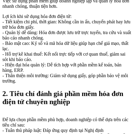
Việc sử dụng phần mềm giúp doanh nghiệp lập và quản lý hóa đơn
nhanh chóng, thuận tiện hơn.
Lợi ích khi sử dụng hóa đơn điện tử:
- Tiết kiệm chi phí, thời gian: Không cần in ấn, chuyển phát hay lưu
trữ hóa đơn giấy.
- Quản lý dễ dàng: Hóa đơn được lưu trữ trực tuyến, tra cứu và xuất
báo cáo nhanh chóng.
- Bảo mật cao: Ký số và mã hóa dữ liệu giúp hạn chế giả mạo, thất
lạc.
- Hỗ trợ kê khai thuế: Kết nối trực tiếp với cơ quan thuế, giảm sai
sót khi báo cáo.
- Hiện đại hóa quản lý: Dễ tích hợp với phần mềm kế toán, bán
hàng, ERP.
- Thân thiện môi trường: Giảm sử dụng giấy, góp phần bảo vệ môi
trường.
2. Tiêu chí đánh giá phần mềm hóa đơn
điện tử chuyên nghiệp
Để lựa chọn phần mềm phù hợp, doanh nghiệp có thể dựa trên các
tiêu chí sau:
- Tuân thủ pháp luật: Đáp ứng quy định tại Nghị định