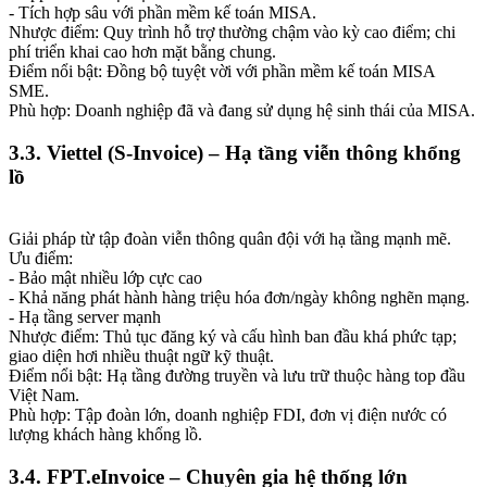
- Tích hợp sâu với phần mềm kế toán MISA.
Nhược điểm: Quy trình hỗ trợ thường chậm vào kỳ cao điểm; chi
phí triển khai cao hơn mặt bằng chung.
Điểm nổi bật: Đồng bộ tuyệt vời với phần mềm kế toán MISA
SME.
Phù hợp: Doanh nghiệp đã và đang sử dụng hệ sinh thái của MISA.
3.3. Viettel (S-Invoice) – Hạ tầng viễn thông khổng
lồ
Giải pháp từ tập đoàn viễn thông quân đội với hạ tầng mạnh mẽ.
Ưu điểm:
- Bảo mật nhiều lớp cực cao
- Khả năng phát hành hàng triệu hóa đơn/ngày không nghẽn mạng.
- Hạ tầng server mạnh
Nhược điểm: Thủ tục đăng ký và cấu hình ban đầu khá phức tạp;
giao diện hơi nhiều thuật ngữ kỹ thuật.
Điểm nổi bật: Hạ tầng đường truyền và lưu trữ thuộc hàng top đầu
Việt Nam.
Phù hợp: Tập đoàn lớn, doanh nghiệp FDI, đơn vị điện nước có
lượng khách hàng khổng lồ.
3.4. FPT.eInvoice – Chuyên gia hệ thống lớn