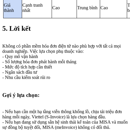
Giá
Cạnh tranh
T
Cao
Trung bình
Cao
thành
nhất
b
5. Lời kết
Không có phần mềm hóa đơn điện tử nào phù hợp với tất cả mọi
doanh nghiệp. Việc lựa chọn phụ thuộc vào:
- Quy mô vận hành
- Số lượng hóa đơn phát hành mỗi tháng
- Mức độ tích hợp cần thiết
- Ngân sách đầu tư
- Nhu cầu kiểm soát rủi ro
Gợi ý lựa chọn:
- Nếu bạn cần một hạ tầng viễn thông khổng lồ, chịu tải triệu đơn
hàng mỗi ngày, Viettel (S-Invoice) là lựa chọn hàng đầu.
- Nếu bạn đang sử dụng sẵn hệ sinh thái kế toán của MISA và muốn
sự đồng bộ tuyệt đối, MISA (meInvoice) không có đối thủ.