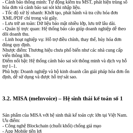
- Cảnh báo thông minh: Tự động kiểm tra MST, phát hiện trùng số
hóa đơn và cảnh báo sai sót khi nhập liệu.
- Tốc độ xử lý nhanh: Khởi tạo, phát hành và tra cứu hóa đơn
XML/PDF chỉ trong vài giây.
- Lưu trữ an toàn: Dữ liệu bảo mật nhiều lớp, lưu trữ lâu dài.
- Quản lý trực quan: Hệ thống báo cáo giúp doanh nghiệp dễ theo
dõi doanh thu.
- Linh hoạt nghiệp vụ: Hỗ trợ điều chỉnh, thay thế, hủy hóa đơn
đúng quy định.
Nhược điểm: Thương hiệu chưa phổ biến như các nhà cung cấp
viễn thông lớn.
Điểm nổi bật: Hệ thống cảnh báo sai sót thông minh và dịch vụ hỗ
trợ 1–1.
Phù hợp: Doanh nghiệp và hộ kinh doanh cần giải pháp hóa đơn ổn
định, dễ sử dụng và được hỗ trợ sát sao.
3.2. MISA (meInvoice) – Hệ sinh thái kế toán số 1
Sản phẩm của MISA với hệ sinh thái kế toán cực lớn tại Việt Nam.
Ưu điểm:
- Công nghệ Blockchain (chuỗi khối) chống giả mạo
- App Mobile tiện lợi