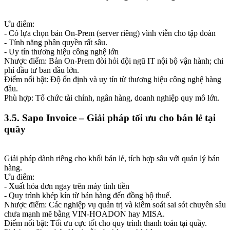
Ưu điểm:
- Có lựa chọn bản On-Prem (server riêng) vĩnh viễn cho tập đoàn
- Tính năng phân quyền rất sâu.
- Uy tín thương hiệu công nghệ lớn
Nhược điểm: Bản On-Prem đòi hỏi đội ngũ IT nội bộ vận hành; chi
phí đầu tư ban đầu lớn.
Điểm nổi bật: Độ ổn định và uy tín từ thương hiệu công nghệ hàng
đầu.
Phù hợp: Tổ chức tài chính, ngân hàng, doanh nghiệp quy mô lớn.
3.5. Sapo Invoice – Giải pháp tối ưu cho bán lẻ tại
quầy
Giải pháp dành riêng cho khối bán lẻ, tích hợp sâu với quản lý bán
hàng.
Ưu điểm:
- Xuất hóa đơn ngay trên máy tính tiền
- Quy trình khép kín từ bán hàng đến đồng bộ thuế.
Nhược điểm: Các nghiệp vụ quản trị và kiểm soát sai sót chuyên sâu
chưa mạnh mẽ bằng VIN-HOADON hay MISA.
Điểm nổi bật: Tối ưu cực tốt cho quy trình thanh toán tại quầy.