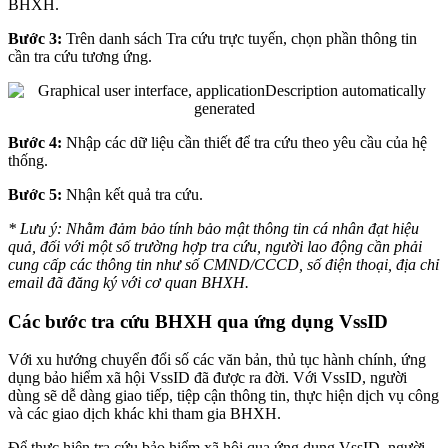
BHXH.
Bước 3:
Trên danh sách Tra cứu trực tuyến, chọn phần thông tin
cần tra cứu tương ứng.
Bước 4:
Nhập các dữ liệu cần thiết để tra cứu theo yêu cầu của hệ
thống.
Bước 5:
Nhận kết quả tra cứu.
* Lưu ý: Nhằm đảm bảo tính bảo mật thông tin cá nhân đạt hiệu
quả, đối với một số trường hợp tra cứu, người lao động cần phải
cung cấp các thông tin như số CMND/CCCD, số điện thoại, địa chỉ
email đã đăng ký với cơ quan BHXH.
Các bước tra cứu BHXH qua ứng dụng VssID
Với xu hướng chuyển đổi số các văn bản, thủ tục hành chính, ứng
dụng bảo hiểm xã hội VssID đã được ra đời. Với VssID, người
dùng sẽ dễ dàng giao tiếp, tiệp cận thông tin, thực hiện dịch vụ công
và các giao dịch khác khi tham gia BHXH.
Để thực hiện tra cứu bảo hiểm xã hội qua ứng dụng VssID, người