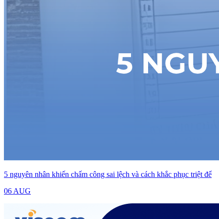
5 nguyên nhân khiến chấm công sai lệch và cách khắc phục triệt để
06 AUG