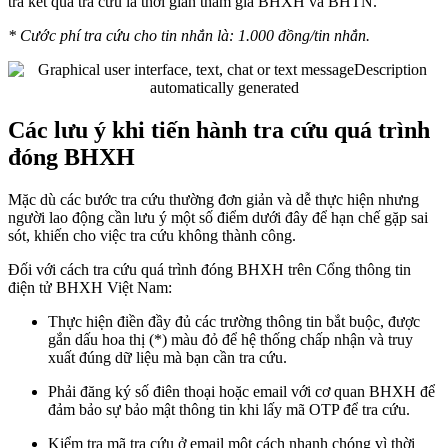
trả kết quả tra cứu là thời gian tham gia BHXH và BHTN.
* Cước phí tra cứu cho tin nhắn là: 1.000 đồng/tin nhắn.
Các lưu ý khi tiến hành tra cứu quá trình
đóng BHXH
Mặc dù các bước tra cứu thường đơn giản và dễ thực hiện nhưng
người lao động cần lưu ý một số điểm dưới đây để hạn chế gặp sai
sót, khiến cho việc tra cứu không thành công.
Đối với cách tra cứu quá trình đóng BHXH trên Cổng thông tin
điện tử BHXH Việt Nam:
Thực hiện điền đầy đủ các trường thông tin bắt buộc, được
gắn dấu hoa thị (*) màu đỏ để hệ thống chấp nhận và truy
xuất đúng dữ liệu mà bạn cần tra cứu.
Phải đăng ký số điên thoại hoặc email với cơ quan BHXH để
đảm bảo sự bảo mật thông tin khi lấy mã OTP để tra cứu.
Kiểm tra mã tra cứu ở email một cách nhanh chóng vì thời