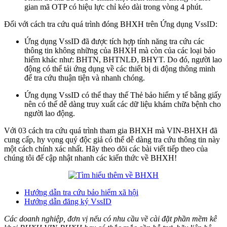
gian mã OTP có hiệu lực chỉ kéo dài trong vòng 4 phút.
Đối với cách tra cứu quá trình đóng BHXH trên Ứng dụng VssID:
Ứng dụng VssID đã được tích hợp tính năng tra cứu các
thông tin không những của BHXH mà còn của các loại bảo
hiểm khác như: BHTN, BHTNLĐ, BHYT. Do đó, người lao
động có thể tải ứng dụng về các thiết bị di động thông minh
để tra cứu thuận tiện và nhanh chóng.
Ứng dụng VssID có thể thay thế Thẻ bảo hiểm y tế bằng giấy
nên có thể dễ dàng truy xuất các dữ liệu khám chữa bệnh cho
người lao động.
Với 03 cách tra cứu quá trình tham gia BHXH mà VIN-BHXH đã
cung cấp, hy vọng quý độc giả có thể dễ dàng tra cứu thông tin này
một cách chính xác nhất. Hãy theo dõi các bài viết tiếp theo của
chúng tôi để cập nhật nhanh các kiến thức về BHXH!
Hướng dẫn tra cứu bảo hiểm xã hội
Hướng dẫn đăng ký VssID
Các doanh nghiệp, đơn vị nếu có nhu cầu về cài đặt phần mềm kê