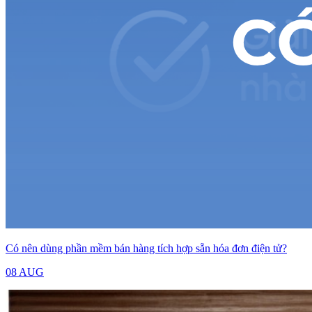
Có nên dùng phần mềm bán hàng tích hợp sẵn hóa đơn điện tử?
08 AUG