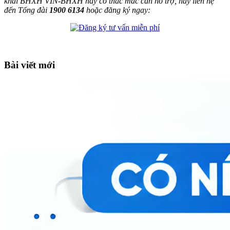
khai BHXH VIN-BHXH hay có thắc mắc cần hỗ trợ, hãy liên hệ
đến Tổng đài
1900 6134
hoặc đăng ký ngay:
Bài viết mới