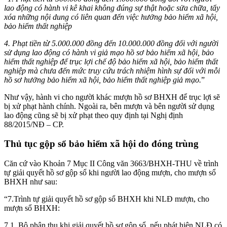
lao động có hành vi kê khai không đúng sự thật hoặc sửa chữa, tẩy
xóa những nội dung có liên quan đến việc hưởng bảo hiểm xã hội,
bảo hiểm thất nghiệp
4. Phạt tiền từ 5.000.000 đồng đến 10.000.000 đồng đối với người
sử dụng lao động có hành vi giả mạo hồ sơ bảo hiểm xã hội, bảo
hiểm thất nghiệp để trục lợi chế độ bảo hiểm xã hội, bảo hiểm thất
nghiệp mà chưa đến mức truy cứu trách nhiệm hình sự đối với mỗi
hồ sơ hưởng bảo hiểm xã hội, bảo hiểm thất nghiệp giả mạo.
”
Như vậy, hành vi cho người khác mượn hồ sơ BHXH để trục lợi sẽ
bị xử phạt hành chính. Ngoài ra, bên mượn và bên người sử dụng
lao động cũng sẽ bị xử phạt theo quy định tại Nghị định
88/2015/NĐ – CP.
Thủ tục gộp sổ bảo hiểm xã hội do đóng trùng
Căn cứ vào Khoản 7 Mục II Công văn 3663/BHXH-THU về trình
tự giải quyết hồ sơ gộp sổ khi người lao động mượn, cho mượn sổ
BHXH như sau:
“7.Trình tự giải quyết hồ sơ gộp sổ BHXH khi NLĐ mượn, cho
mượn sổ BHXH:
7.1. Bộ phận thu khi giải quyết hồ sơ gộp sổ, nếu phát hiện NLĐ có