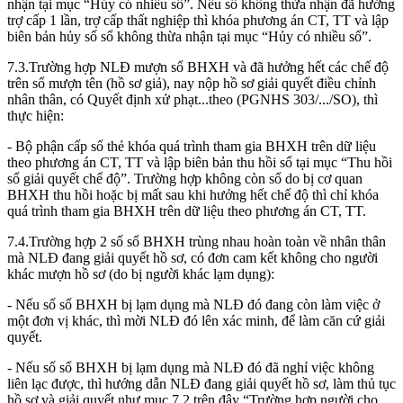
nhận tại mục “Hủy có nhiều sổ”. Nếu sổ không thừa nhận đã hưởng
trợ cấp 1 lần, trợ cấp thất nghiệp thì khóa phương án CT, TT và lập
biên bản hủy số sổ không thừa nhận tại mục “Hủy có nhiều sổ”.
7.3.Trường hợp NLĐ mượn sổ BHXH và đã hưởng hết các chế độ
trên sổ mượn tên (hồ sơ giả), nay nộp hồ sơ giải quyết điều chỉnh
nhân thân, có Quyết định xử phạt...theo (PGNHS 303/.../SO), thì
thực hiện:
- Bộ phận cấp sổ thẻ khóa quá trình tham gia BHXH trên dữ liệu
theo phương án CT, TT và lập biên bản thu hồi sổ tại mục “Thu hồi
sổ giải quyết chế độ”. Trường hợp không còn sổ do bị cơ quan
BHXH thu hồi hoặc bị mất sau khi hưởng hết chế độ thì chỉ khóa
quá trình tham gia BHXH trên dữ liệu theo phương án CT, TT.
7.4.Trường hợp 2 số sổ BHXH trùng nhau hoàn toàn về nhân thân
mà NLĐ đang giải quyết hồ sơ, có đơn cam kết không cho người
khác mượn hồ sơ (do bị người khác lạm dụng):
- Nếu số sổ BHXH bị lạm dụng mà NLĐ đó đang còn làm việc ở
một đơn vị khác, thì mời NLĐ đó lên xác minh, để làm căn cứ giải
quyết.
- Nếu số sổ BHXH bị lạm dụng mà NLĐ đó đã nghỉ việc không
liên lạc được, thì hướng dẫn NLĐ đang giải quyết hồ sơ, làm thủ tục
hồ sơ và giải quyết như mục 7.2 trên đây “Trường hợp người cho