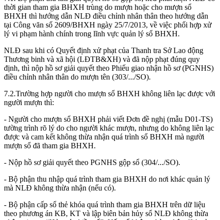
thời gian tham gia BHXH trùng do mượn hoặc cho mượn sổ
BHXH thì hướng dẫn NLĐ điều chỉnh nhân thân theo hướng dẫn
tại Công văn số 2609/BHXH ngày 25/7/2013, về việc phối hợp xử
lý vi phạm hành chính trong lĩnh vực quản lý sổ BHXH.
NLĐ sau khi có Quyết định xử phạt của Thanh tra Sở Lao động
Thương binh và xã hội (LĐTB&XH) và đã nộp phạt đúng quy
định, thì nộp hồ sơ giải quyết theo Phiếu giao nhận hồ sơ (PGNHS)
điều chỉnh nhân thân do mượn tên (303/.../SO).
7.2.Trường hợp người cho mượn sổ BHXH không liên lạc được với
người mượn thì:
- Người cho mượn sổ BHXH phải viết Đơn đề nghị (mẫu D01-TS)
tường trình rõ lý do cho người khác mượn, nhưng do không liên lạc
được và cam kết không thừa nhận quá trình sổ BHXH mà người
mượn sổ đã tham gia BHXH.
- Nộp hồ sơ giải quyết theo PGNHS gộp sổ (304/.../SO).
- Bộ phận thu nhập quá trình tham gia BHXH do nơi khác quản lý
mà NLĐ không thừa nhận (nếu có).
- Bộ phận cấp sổ thẻ khóa quá trình tham gia BHXH trên dữ liệu
theo phương án KB, KT và lập biên bản hủy sổ NLĐ không thừa