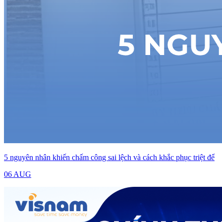
5 nguyên nhân khiến chấm công sai lệch và cách khắc phục triệt để
06 AUG