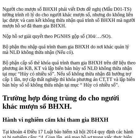
Người cho mượn sổ BHXH phải viết Đơn đề nghị (Mẫu D01-TS)
tường trình rõ lý do cho người khác mượn sổ, nhưng do không liên
lạc được và cam kết không thừa nhận quá trình sổ BHXH mà người
mượn hồ sơ đã tham gia BHXH.
Nộp hồ sơ giải quyết theo PGNHS gộp sổ (304/…/SO).
Bộ phận thu nhập quá trình tham gia BHXH do nơi khác quản lý
mà NLĐ không thừa nhận (Nếu có).
Bộ phận cấp sổ thẻ khóa quá trình tham gia BHXH trên dữ liệu theo
phương án KB, KT và lập biên bản hủy sổ NLĐ không thừa nhận
tại mục “Hủy có nhiều sổ”. Nếu sổ không thừa nhận đã hưởng trợ
cấp 1 lần, trợ cấp thất nghiệp thì khóa phương án CT,TT và lập biên
bản hủy số sổ không thừa nhận tại mục “ Hủy có nhiều sổ”.
Trường hợp đóng trùng do cho người
khác mượn sổ BHXH.
Hành vi nghiêm cấm khi tham gia BHXH
Tại khoản 4 Điều 17 Luật bảo hiểm xã hội 2014 quy định các hành
vi bị nghiêm cấm: “4. Gian lận, giả mạo hồ sơ trong việc thực hiện