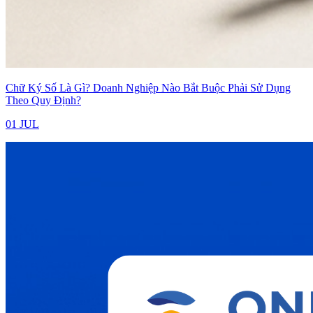
Chữ Ký Số Là Gì? Doanh Nghiệp Nào Bắt Buộc Phải Sử Dụng
Theo Quy Định?
01 JUL