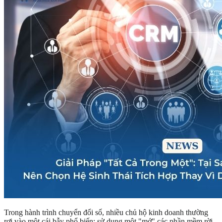
Trong hành trình chuyển đổi số, nhiều chủ hộ kinh doanh thường
rơi vào một cái bẫy phổ biến: sử dụng một "mớ" các phần mềm rời