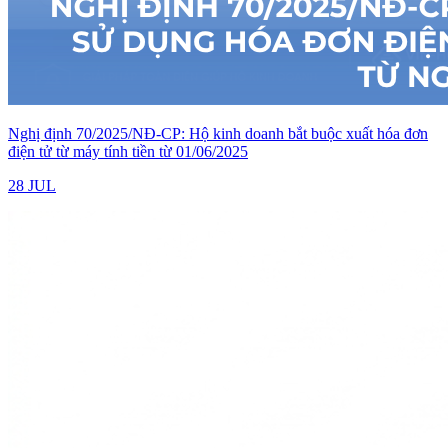
Nghị định 70/2025/NĐ-CP: Hộ kinh doanh bắt buộc xuất hóa đơn
điện tử từ máy tính tiền từ 01/06/2025
28 JUL