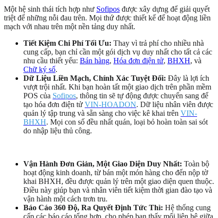
Một hệ sinh thái tích hợp như
Sofipos
được xây dựng để giải quyết
triệt để những nỗi đau trên. Mọi thứ được thiết kế để hoạt động liền
mạch với nhau trên một nền tảng duy nhất.
Tiết Kiệm Chi Phí Tối Ưu:
Thay vì trả phí cho nhiều nhà
cung cấp, bạn chỉ cần một gói dịch vụ duy nhất cho tất cả các
nhu cầu thiết yếu:
Bán hàng
,
Hóa đơn điện tử
,
BHXH
, và
Chữ ký số
.
Dữ Liệu Liền Mạch, Chính Xác Tuyệt Đối:
Đây là lợi ích
vượt trội nhất. Khi bạn hoàn tất một giao dịch trên phần mềm
POS của
Sofipos
, thông tin sẽ tự động được chuyển sang để
tạo hóa đơn điện tử
VIN-HOADON
. Dữ liệu nhân viên được
quản lý tập trung và sẵn sàng cho việc kê khai trên
VIN-
BHXH
. Mọi con số đều nhất quán, loại bỏ hoàn toàn sai sót
do nhập liệu thủ công.
Vận Hành Đơn Giản, Một Giao Diện Duy Nhất:
Toàn bộ
hoạt động kinh doanh, từ bán một món hàng cho đến nộp tờ
khai BHXH, đều được quản lý trên một giao diện quen thuộc.
Điều này giúp bạn và nhân viên tiết kiệm thời gian đào tạo và
vận hành một cách trơn tru.
Báo Cáo 360 Độ, Ra Quyết Định Tức Thì:
Hệ thống cung
cấp các báo cáo tổng hợp, cho phép bạn thấy mối liên hệ giữa