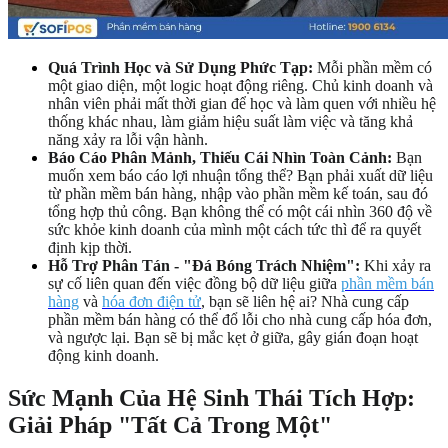
Quá Trình Học và Sử Dụng Phức Tạp:
Mỗi phần mềm có
một giao diện, một logic hoạt động riêng. Chủ kinh doanh và
nhân viên phải mất thời gian để học và làm quen với nhiều hệ
thống khác nhau, làm giảm hiệu suất làm việc và tăng khả
năng xảy ra lỗi vận hành.
Báo Cáo Phân Mảnh, Thiếu Cái Nhìn Toàn Cảnh:
Bạn
muốn xem báo cáo lợi nhuận tổng thể? Bạn phải xuất dữ liệu
từ phần mềm bán hàng, nhập vào phần mềm kế toán, sau đó
tổng hợp thủ công. Bạn không thể có một cái nhìn 360 độ về
sức khỏe kinh doanh của mình một cách tức thì để ra quyết
định kịp thời.
Hỗ Trợ Phân Tán - "Đá Bóng Trách Nhiệm":
Khi xảy ra
sự cố liên quan đến việc đồng bộ dữ liệu giữa
phần mềm bán
hàng
và
hóa đơn điện tử
, bạn sẽ liên hệ ai? Nhà cung cấp
phần mềm bán hàng có thể đổ lỗi cho nhà cung cấp hóa đơn,
và ngược lại. Bạn sẽ bị mắc kẹt ở giữa, gây gián đoạn hoạt
động kinh doanh.
Sức Mạnh Của Hệ Sinh Thái Tích Hợp:
Giải Pháp "Tất Cả Trong Một"