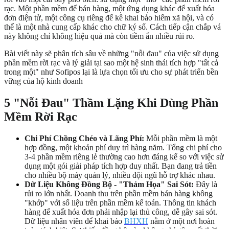
rạc. Một phần mềm để bán hàng, một ứng dụng khác để xuất hóa
đơn điện tử, một công cụ riêng để kê khai bảo hiểm xã hội, và có
thể là một nhà cung cấp khác cho chữ ký số. Cách tiếp cận chắp vá
này không chỉ không hiệu quả mà còn tiềm ẩn nhiều rủi ro.
Bài viết này sẽ phân tích sâu về những "nỗi đau" của việc sử dụng
phần mềm rời rạc và lý giải tại sao một hệ sinh thái tích hợp "tất cả
trong một" như Sofipos lại là lựa chọn tối ưu cho sự phát triển bền
vững của hộ kinh doanh
5 "Nỗi Đau" Thầm Lặng Khi Dùng Phần
Mềm Rời Rạc
Chi Phí Chồng Chéo và Lãng Phí:
Mỗi phần mềm là một
hợp đồng, một khoản phí duy trì hàng năm. Tổng chi phí cho
3-4 phần mềm riêng lẻ thường cao hơn đáng kể so với việc sử
dụng một gói giải pháp tích hợp duy nhất. Bạn đang trả tiền
cho nhiều bộ máy quản lý, nhiều đội ngũ hỗ trợ khác nhau.
Dữ Liệu Không Đồng Bộ - "Thảm Họa" Sai Sót:
Đây là
rủi ro lớn nhất. Doanh thu trên phần mềm bán hàng không
"khớp" với số liệu trên phần mềm kế toán. Thông tin khách
hàng để xuất hóa đơn phải nhập lại thủ công, dễ gây sai sót.
Dữ liệu nhân viên để khai báo
BHXH
nằm ở một nơi hoàn