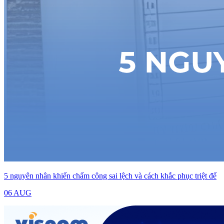
5 nguyên nhân khiến chấm công sai lệch và cách khắc phục triệt để
06 AUG