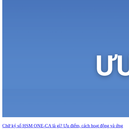
Chữ ký số HSM ONE-CA là gì? Ưu điểm, cách hoạt động và ứng