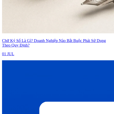
Chữ Ký Số Là Gì? Doanh Nghiệp Nào Bắt Buộc Phải Sử Dụng
Theo Quy Định?
01 JUL